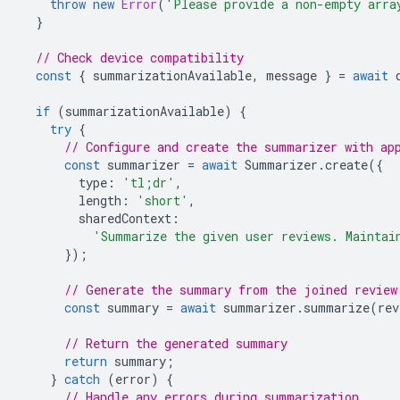
throw
new
Error
(
'Please provide a non-empty arra
}
// Check device compatibility
const
{
summarizationAvailable
,
message
}
=
await
if
(
summarizationAvailable
)
{
try
{
// Configure and create the summarizer with ap
const
summarizer
=
await
Summarizer
.
create
({
type
:
'tl;dr'
,
length
:
'short'
,
sharedContext
:
'Summarize the given user reviews. Maintai
});
// Generate the summary from the joined review
const
summary
=
await
summarizer
.
summarize
(
rev
// Return the generated summary
return
summary
;
}
catch
(
error
)
{
// Handle any errors during summarization