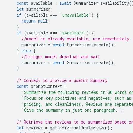
const
available
=
await
Summarizer
.
availability
(
let
summarizer
;
if
(
available
===
'unavailable'
)
{
return
null
;
}
if
(
available
===
'available'
)
{
//model is already available, use immediately
summarizer
=
await
Summarizer
.
create
();
}
else
{
//trigger model download and wait
summarizer
=
await
Summarizer
.
create
();
}
// Context to provide a useful summary
const
promptContext
=
'Summarize the following reviews in 30 words o
'Focus on key positives and negatives, such as
'pricing, and cleanliness. Reviews are separat
'Give the summary in just one paragraph.'
;
// Retrieve the reviews to be summarized based o
let
reviews
=
getIndividualBusReviews
();