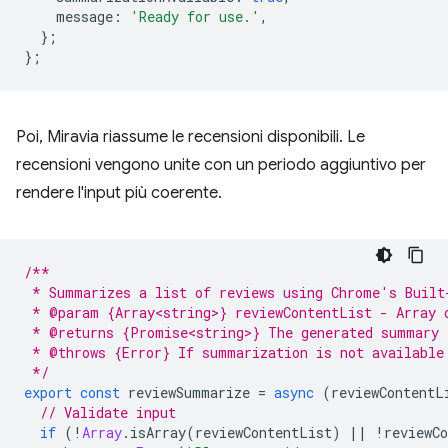
message
:
'Ready for use.'
,
};
};
Poi, Miravia riassume le recensioni disponibili. Le
recensioni vengono unite con un periodo aggiuntivo per
rendere l'input più coerente.
/**
 * Summarizes a list of reviews using Chrome's Built
 * @param {Array<string>} reviewContentList - Array 
 * @returns {Promise<string>} The generated summary 
 * @throws {Error} If summarization is not available
 */
export
const
reviewSummarize
=
async
(
reviewContentL
// Validate input
if
(
!
Array
.
isArray
(
reviewContentList
)
||
!
reviewC