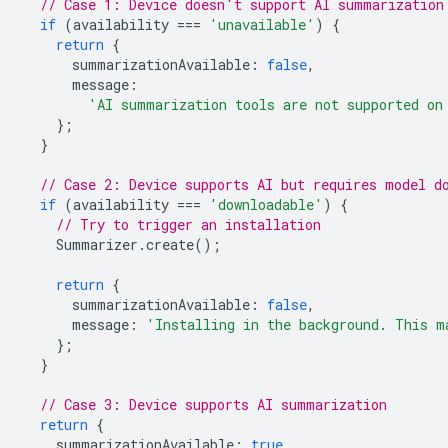
// Case 1: Device doesn't support AI summarization
if
(
availability
===
'unavailable'
)
{
return
{
summarizationAvailable
:
false
,
message
:
'AI summarization tools are not supported on
};
}
// Case 2: Device supports AI but requires model d
if
(
availability
===
'downloadable'
)
{
// Try to trigger an installation
Summarizer
.
create
();
return
{
summarizationAvailable
:
false
,
message
:
'Installing in the background. This m
};
}
// Case 3: Device supports AI summarization
return
{
summarizationAvailable
:
true
,