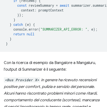
if
(
reviews
)
{
const
reviewSummary
=
await
summarizer
.
summari
context
:
promptContext
});
}
}
catch
(
e
)
{
console
.
error
(
"SUMMARIZER_API_ERROR: "
,
e
);
return
null
}
}
Con la ricerca di esempio da Bangalore a Mangaluru,
l'output di Summarizer è il seguente:
<Bus Provider X>
in genere ha ricevuto recensioni
positive per comfort, pulizia e servizio del personale.
Alcuni hanno riscontrato problemi minori come ritardi,
comportamento del conducente (scortese), mancanza
di servizi (monitoraggio in tempo reale, coperte) e