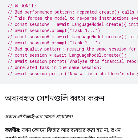
// ❌ DON'T:
// Bad performance pattern: repeated create() calls 
// This forces the model to re-parse instructions ev
// const sessionA = await LanguageModel.create({ ini
// await sessionA.prompt("Task 1...");
// const sessionB = await LanguageModel.create({ ini
// await sessionB.prompt("Task 2...");
// Bad quality pattern: reusing the same session for
// const session = await LanguageModel.create();
// await session.prompt("Analyze this financial repo
// Unrelated task in the same session:
// await session.prompt("Now write a children's stor
অব্যবহৃত সেশনগুলি ধ্বংস করুন
সকল এপিআই-এর ক্ষেত্রে প্রযোজ্য।
করণীয়:
যখন কোনো ফিচার আর ব্যবহার করা হয় না, তখন