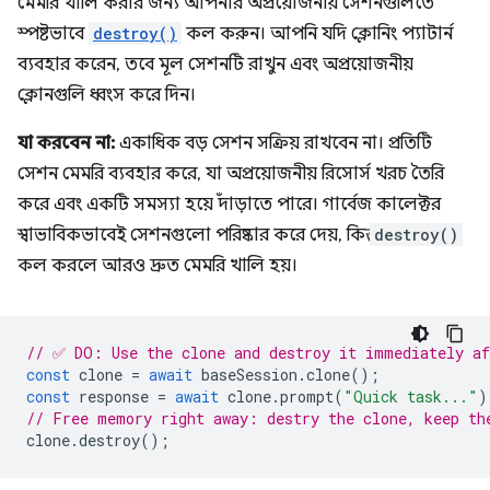
মেমরি খালি করার জন্য আপনার অপ্রয়োজনীয় সেশনগুলিতে
স্পষ্টভাবে
destroy()
কল করুন। আপনি যদি ক্লোনিং প্যাটার্ন
ব্যবহার করেন, তবে মূল সেশনটি রাখুন এবং অপ্রয়োজনীয়
ক্লোনগুলি ধ্বংস করে দিন।
যা করবেন না:
একাধিক বড় সেশন সক্রিয় রাখবেন না। প্রতিটি
সেশন মেমরি ব্যবহার করে, যা অপ্রয়োজনীয় রিসোর্স খরচ তৈরি
করে এবং একটি সমস্যা হয়ে দাঁড়াতে পারে। গার্বেজ কালেক্টর
স্বাভাবিকভাবেই সেশনগুলো পরিষ্কার করে দেয়, কিন্তু
destroy()
কল করলে আরও দ্রুত মেমরি খালি হয়।
// ✅ DO: Use the clone and destroy it immediately af
const
clone
=
await
baseSession
.
clone
();
const
response
=
await
clone
.
prompt
(
"Quick task..."
)
// Free memory right away: destry the clone, keep th
clone
.
destroy
();