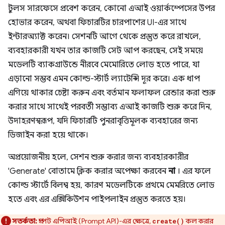
টুলস সারফেসে প্রবেশ করেন, কোনো এআই ওয়ার্কস্পেসের উপর
হোভার করেন, অথবা ফিচারটির চারপাশের UI-এর সাথে
ইন্টারঅ্যাক্ট করেন। সেশনটি আগে থেকে প্রস্তুত করে রাখলে,
ব্যবহারকারী যখন তার কাজটি সেট আপ করছেন, সেই সময়ে
মডেলটি ব্যাকগ্রাউন্ডে নীরবে মেমোরিতে লোড হতে পারে, যা
এড়ানো সম্ভব এমন কোল্ড-স্টার্ট ল্যাটেন্সি দূর করে। এক ধাপ
এগিয়ে থাকার চেষ্টা করুন এবং বর্তমান ফলাফল রেন্ডার করা শুরু
করার সাথে সাথেই পরবর্তী সম্ভাব্য এআই কাজটি শুরু করে দিন,
উদাহরণস্বরূপ, যদি ফিচারটি পুনরাবৃত্তিমূলক ব্যবহারের জন্য
ডিজাইন করা হয়ে থাকে।
অপ্রয়োজনীয় হলে, সেশন শুরু করার জন্য ব্যবহারকারীর
'Generate' বোতামে ক্লিক করার অপেক্ষা করবেন
না
। এর ফলে
কোল্ড স্টার্টে বিলম্ব হয়, কারণ মডেলটিকে প্রথমে মেমরিতে লোড
হতে এবং এর এক্সিকিউশন পাইপলাইন প্রস্তুত করতে হয়।
সতর্কতা:
প্রম্পট এপিআই (Prompt API)-এর ক্ষেত্রে,
কল করার
create()