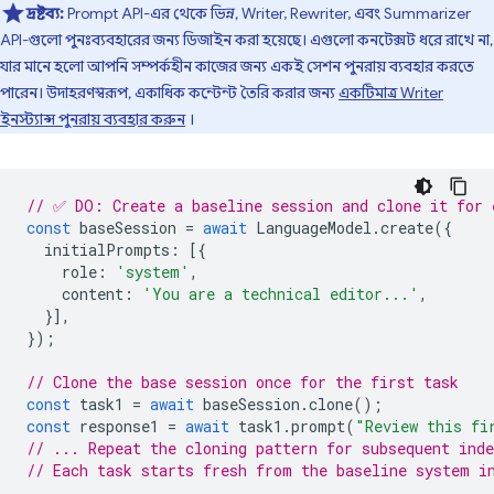
দ্রষ্টব্য:
Prompt API-এর থেকে ভিন্ন, Writer, Rewriter, এবং Summarizer
API-গুলো পুনঃব্যবহারের জন্য ডিজাইন করা হয়েছে। এগুলো কনটেক্সট ধরে রাখে না,
যার মানে হলো আপনি সম্পর্কহীন কাজের জন্য একই সেশন পুনরায় ব্যবহার করতে
পারেন। উদাহরণস্বরূপ, একাধিক কন্টেন্ট তৈরি করার জন্য
একটিমাত্র Writer
ইনস্ট্যান্স পুনরায় ব্যবহার করুন
।
// ✅ DO: Create a baseline session and clone it for 
const
baseSession
=
await
LanguageModel
.
create
({
initialPrompts
:
[{
role
:
'system'
,
content
:
'You are a technical editor...'
,
}],
});
// Clone the base session once for the first task
const
task1
=
await
baseSession
.
clone
();
const
response1
=
await
task1
.
prompt
(
"Review this fi
// ... Repeat the cloning pattern for subsequent inde
// Each task starts fresh from the baseline system i