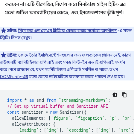
করবেন না। এটি ধীরগতির, বিশেষ করে সিনট্যাক্স হাইলাইটিং-এর
মতো জটিল ফরম্যাটিংয়ের ক্ষেত্রে, এবং ইনজেকশনের ঝুঁকিপূর্ণ।
দ্রষ্টব্য:
স্ট্রিম করা এলএলএম প্রতিক্রিয়া রেন্ডার করার সর্বোত্তম অনুশীলন
-এ সমস্ত
স্ট্রিমিং টিপস দেখুন।
দ্রষ্টব্য:
ক্রোমে তৈরি ইমপ্লিমেন্টেশনগুলোর জন্য ফলব্যাকের প্রয়োজন নেই, কারণ
ব্রাউজারটি স্যানিটাইজার এপিআই এবং সমস্ত বিল্ট-ইন এআই এপিআই সমর্থন
করে। মনে রাখবেন যে, যখন স্যানিটাইজার এপিআই সমর্থিত না থাকে, তখন
DOMPurify-এর
মতো কোনো লাইব্রেরিতে ফলব্যাক করার পরামর্শ দেওয়া হয়।
import
*
as
smd
from
"streaming-markdown"
;
// Set up virtual buffer and Sanitizer API
const
sanitizer
=
new
Sanitizer
({
allowElements
:
[
'figure'
,
'figcaption'
,
'p'
,
'br'
allowAttributes
:
{
'loading'
:
[
'img'
],
'decoding'
:
[
'img'
],
'src'
: