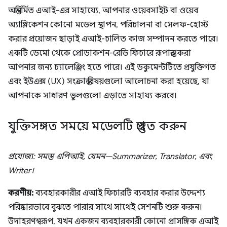
অন্তর্নির্মিত এআই-এর সাহায্যে, আপনার ওয়েবসাইট বা ওয়েব
অ্যাপ্লিকেশন কোনো মডেল স্থাপন, পরিচালনা বা সেলফ-হোস্ট
করার প্রয়োজন ছাড়াই এআই-চালিত কাজ সম্পাদন করতে পারে।
একটি ডেমো থেকে প্রোডাকশন-রেডি ফিচারে রূপান্তর করা
আপনার জন্য চ্যালেঞ্জিং হতে পারে। এই ডকুমেন্টটিতে প্রযুক্তিগত
এবং ইউএক্স (UX) সংক্রান্ত বিষয়গুলো আলোচনা করা হয়েছে, যা
আপনাকে সাধারণ ভুলগুলো এড়াতে সাহায্য করবে।
যুক্তিসঙ্গত সময়ে মডেলটি প্রস্তুত করুন
প্রযোজ্য: সমস্ত এপিআই, যেমন—Summarizer, Translator, এবং
Writer।
করণীয়:
ব্যবহারকারীর এআই ফিচারটি ব্যবহার করার উদ্দেশ্য
পরিষ্কারভাবে বুঝতে পারার সাথে সাথেই সেশনটি শুরু করুন।
উদাহরণস্বরূপ, যখন একজন ব্যবহারকারী কোনো প্রাসঙ্গিক এআই