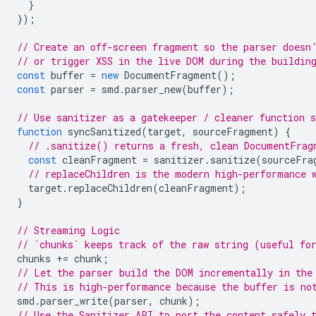
}
});
// Create an off-screen fragment so the parser doesn
// or trigger XSS in the live DOM during the buildin
const
buffer
=
new
DocumentFragment
();
const
parser
=
smd
.
parser_new
(
buffer
);
// Use sanitizer as a gatekeeper / cleaner function 
function
syncSanitized
(
target
,
sourceFragment
)
{
// .sanitize() returns a fresh, clean DocumentFrag
const
cleanFragment
=
sanitizer
.
sanitize
(
sourceFra
// replaceChildren is the modern high-performance 
target
.
replaceChildren
(
cleanFragment
);
}
// Streaming Logic
// `chunks` keeps track of the raw string (useful fo
chunks
+=
chunk
;
// Let the parser build the DOM incrementally in the
// This is high-performance because the buffer is no
smd
.
parser_write
(
parser
,
chunk
);
// Use the Sanitizer API to port the content safely 