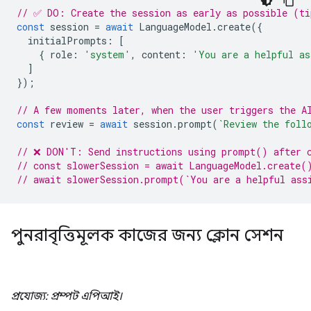
// ✅ DO: Create the session as early as possible (ti
const
session
=
await
LanguageModel
.
create
({
initialPrompts
:
[
{
role
:
'system'
,
content
:
'You are a helpful as
]
});
// A few moments later, when the user triggers the A
const
review
=
await
session
.
prompt
(
`Review the foll
// ❌ DON'T: Send instructions using prompt() after 
// const slowerSession = await LanguageModel.create(
// await slowerSession.prompt(`You are a helpful ass
পুনরাবৃত্তিমূলক কাজের জন্য ক্লোন সেশন
প্রযোজ্য: প্রম্পট এপিআই।