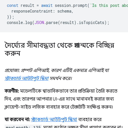
const
result
=
await
session
.
prompt
(
`Is this post ab
responseConstraint
:
schema
,
});
console
.
log
(
JSON
.
parse
(
result
).
isTopicCats
);
দৈর্ঘ্যের সীমাবদ্ধতা থেকে প্রজন্মকে বিচ্ছিন্ন
করুন
প্রযোজ্য: প্রম্পট এপিআই, কারণ এটিই একমাত্র এপিআই যা
স্ট্রাকচার্ড আউটপুট স্কিমা
সমর্থন করে।
করণীয়:
মডেলটিকে স্বাভাবিকভাবে তার প্রতিক্রিয়া তৈরি করতে
দিন, এবং তারপর আপনার UI-এর সাথে মানানসই করার জন্য
ক্লায়েন্ট-সাইড লজিক ব্যবহার করে টেক্সটটি সংক্ষিপ্ত করুন।
যা করবেন না:
স্ট্রাকচার্ড আউটপুট স্কিমা
ব্যবহার করে
maxLength: 125
মতো কঠোর অক্ষর সীমা প্রয়োগ করবেন না।