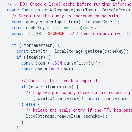
// ✅ DO: Check a local cache before running inferenc
async
function
getAiResponse
(
userInput
,
forceRefresh
// Normalize the query to increase cache hits
const
query
=
userInput
.
trim
().
toLowerCase
();
const
cacheKey
=
`ai_results_
${
query
}
`
;
const
TTL_MS
=
3600000
;
// 1 hour conservative TTL
if
(
!
forceRefresh
)
{
const
itemStr
=
localStorage
.
getItem
(
cacheKey
);
if
(
itemStr
)
{
const
item
=
JSON
.
parse
(
itemStr
);
const
now
=
Date
.
now
();
// Check if the item has expired
if
(
now
 < 
item
.
expiry
)
{
// Lightweight safety check before rendering
if
(
isValid
(
item
.
value
))
return
item
.
value
;
}
else
{
// Delete the stale entry if the TTL has pas
localStorage
.
removeItem
(
cacheKey
);
}
}