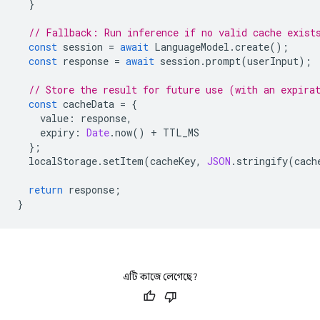
}
// Fallback: Run inference if no valid cache exist
const
session
=
await
LanguageModel
.
create
();
const
response
=
await
session
.
prompt
(
userInput
);
// Store the result for future use (with an expira
const
cacheData
=
{
value
:
response
,
expiry
:
Date
.
now
()
+
TTL_MS
};
localStorage
.
setItem
(
cacheKey
,
JSON
.
stringify
(
cach
return
response
;
}
এটি কাজে লেগেছে?