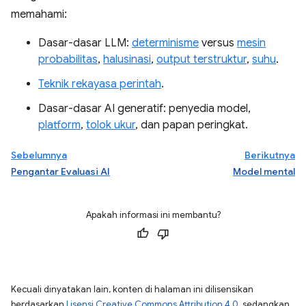
memahami:
Dasar-dasar LLM:
determinisme
versus
mesin
probabilitas
,
halusinasi
,
output terstruktur
,
suhu
.
Teknik rekayasa perintah
.
Dasar-dasar AI generatif: penyedia model,
platform
,
tolok ukur
, dan papan peringkat.
Sebelumnya
Berikutnya
Pengantar Evaluasi AI
Model mental
Apakah informasi ini membantu?
Kecuali dinyatakan lain, konten di halaman ini dilisensikan
berdasarkan
Lisensi Creative Commons Attribution 4.0
, sedangkan