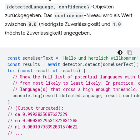
{detectedLanguage, confidence}
-Objekten
zurückgegeben. Das
confidence
-Niveau wird als Wert
zwischen
0.0
(niedrigste Zuverlässigkeit) und
1.0
(höchste Zuverlässigkeit) angegeben.
const
someUserText
=
'Hallo und herzlich willkommen!
const
results
=
await
detector
.
detect
(
someUserText
);
for
(
const
result
of
results
)
{
// Show the full list of potential languages with t
// from most likely to least likely. In practice, 
// language(s) that cross a high enough threshold.
console
.
log
(
result
.
detectedLanguage
,
result
.
confid
}
// (Output truncated):
// de 0.9993835687637329
// en 0.00038279531872831285
// nl 0.00010798392031574622
// ...