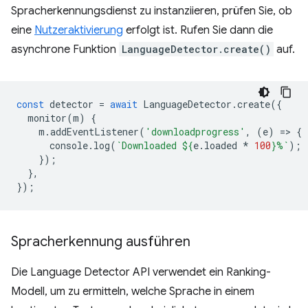
Spracherkennungsdienst zu instanziieren, prüfen Sie, ob
eine
Nutzeraktivierung
erfolgt ist. Rufen Sie dann die
asynchrone Funktion
LanguageDetector.create()
auf.
const
detector
=
await
LanguageDetector
.
create
({
monitor
(
m
)
{
m
.
addEventListener
(
'downloadprogress'
,
(
e
)
=
>
{
console
.
log
(
`Downloaded 
${
e
.
loaded
*
100
}
%`
);
});
},
});
Spracherkennung ausführen
Die Language Detector API verwendet ein Ranking-
Modell, um zu ermitteln, welche Sprache in einem