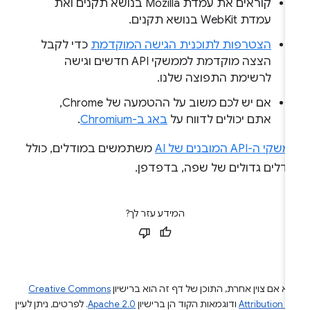
קוראים את עמדת Mozilla בנושא תקנים ואת
עמדת WebKit בנושא תקנים.
הצטרפות לתוכנית הגישה המוקדמת
כדי לקבל
הצצה מוקדמת לממשקי API חדשים וגישה
לרשימת התפוצה שלנו.
אם יש לכם משוב על ההטמעה של Chrome,
אתם יכולים לדווח על
באג ב-Chromium
.
קי ה-API המובנים של AI
משתמשים במודלים, כולל
ודלים גדולים של שפה, בדפדפן.
המידע עזר לך?
א אם צוין אחרת, התוכן של דף זה הוא ברישיון
Creative Commons
Attribution 4
ודוגמאות הקוד הן ברישיון
Apache 2.0
. לפרטים, ניתן לעיין