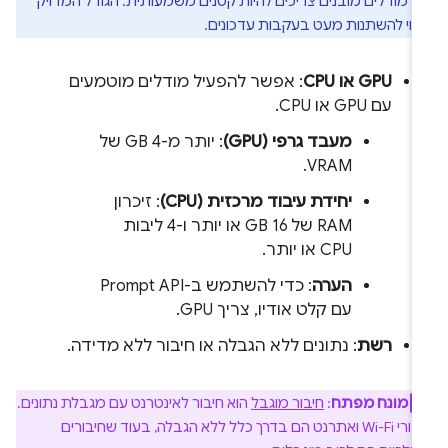
מודלים מובנים צריכים להיות קטנים משמעותית. הגודל המדויק
וי להשתנות מעט בעקבות עדכונים.
GPU או CPU
: אפשר להפעיל מודלים מוטמעים
עם GPU או CPU.
מעבד גרפי (GPU)
: יותר מ-4 GB של
VRAM.
יחידת עיבוד מרכזית (CPU)
: זיכרון
RAM של 16 GB או יותר ו-4 ליבות
CPU או יותר.
הערה
: כדי להשתמש ב-Prompt API
עם קלט אודיו, צריך GPU.
רשת
: נתונים ללא הגבלה או חיבור ללא מדידה.
מונח מפתח
:
חיבור מוגבל
הוא חיבור לאינטרנט עם מגבלת נתונים.
חיבורי Wi-Fi ואתרנט הם בדרך כלל ללא הגבלה, בעוד שחיבורים