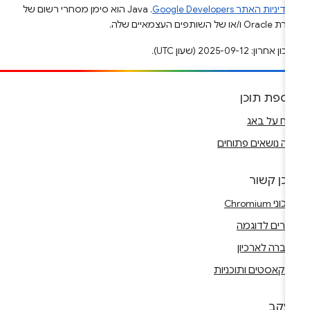
מדיניות האתר Google Developers‏
.‏ Java הוא סימן מסחרי רשום של
Or ו/או של השותפים העצמאיים שלה.
ן אחרון: 2025-09-12 (שעון UTC).
וספת תוכן
ווח על באג
ה נושאים פתוחים
וכן קשור
וני Chromium
רים לדוגמה
ברה לארכיון
דקאסטים ותוכניות
עקב