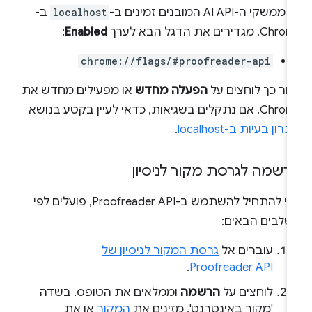
ממשקי ה-AI API המובנים זמינים ב-
localhost
ב-
C. מגדירים את הדגל הבא לערך
Enabled
:
chrome://flags/#proofreader-api
חר כך לוחצים על
הפעלה מחדש
או מפעילים מחדש את
 אם נתקלים בשגיאות, כדאי לעיין בקטע בנושא
רון בעיות ב-localhost
.
רשמה לגרסת מקור לניסיון
כדי להתחיל להשתמש ב-Proofreader API, פועלים לפי
שלבים הבאים:
עוברים אל
גרסת המקור לניסיון של
.
Proofreader API
לוחצים על
הרשמה
וממלאים את הטופס. בשדה
'מקור באינטרנט', מזינים את
המקור
או את