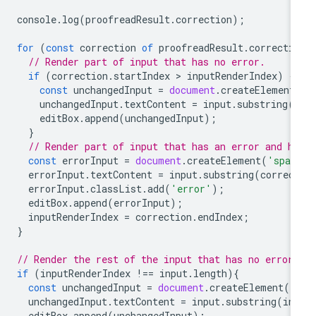
console
.
log
(
proofreadResult
.
correction
);
for
(
const
correction
of
proofreadResult
.
correcti
// Render part of input that has no error.
if
(
correction
.
startIndex
 > 
inputRenderIndex
)
{
const
unchangedInput
=
document
.
createElement
unchangedInput
.
textContent
=
input
.
substring
(
editBox
.
append
(
unchangedInput
);
}
// Render part of input that has an error and hi
const
errorInput
=
document
.
createElement
(
'span
errorInput
.
textContent
=
input
.
substring
(
correc
errorInput
.
classList
.
add
(
'error'
);
editBox
.
append
(
errorInput
);
inputRenderIndex
=
correction
.
endIndex
;
}
// Render the rest of the input that has no error.
if
(
inputRenderIndex
!==
input
.
length
){
const
unchangedInput
=
document
.
createElement
(
'
unchangedInput
.
textContent
=
input
.
substring
(
in
editBox
.
append
(
unchangedInput
);