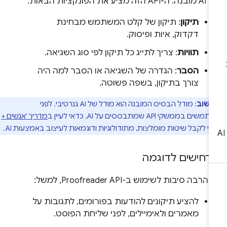
AP הזה מציע את הפונקציות הבאות:
תיקון
: תיקון של קלט המשתמש מבחינת
דקדוק, איות ופיסוק.
תוויות
: צריך לתייג כל תיקון לפי סוג השגיאה.
הסבר
: הגדרה של השגיאה או הסבר למה היה
צורך בתיקון, בשפה פשוטה.
חשוב
: מודל הבסיס המובנה הוא מודל של AI גנרטיבי. לפני
בממשקי API שמתבססים על AI, כדאי לעיין ב
מדריך 'אנשים +
י לקבל שיטות מומלצות, מתודולוגיות ודוגמאות לעיצוב באמצעות AI.
רחישים לדוגמה
 הרבה סיבות לשימוש ב-Proofreader API, למשל:
להציע תיקונים להודעות בפורומים, לתגובות על
מאמרים ולאימיילים, לפני שליחת הפוסט.