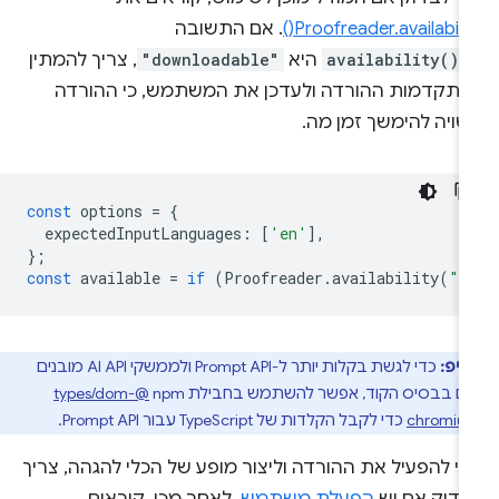
Proofreader.availability
. אם התשובה
-
availability()
היא
"downloadable"
, צריך להמתין
התקדמות ההורדה ולעדכן את המשתמש, כי ההורדה
שויה להימשך זמן מה.
const
options
=
{
expectedInputLanguages
:
[
'en'
],
};
const
available
=
if
(
Proofreader
.
availability
(
"d
טיפ:
כדי לגשת בקלות יותר ל-Prompt API ולממשקי AI API מובנים
ם בבסיס הקוד, אפשר להשתמש בחבילת npm‏
@types/dom-
chromiu
כדי לקבל הקלדות של TypeScript עבור Prompt API.
י להפעיל את ההורדה וליצור מופע של הכלי להגהה, צריך