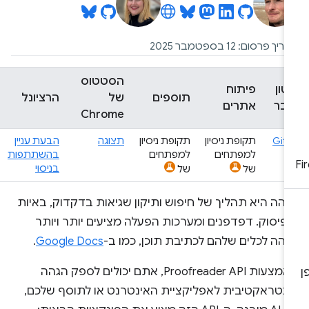
יך פרסום: 12 בספטמבר 2025
הסטטוס
טון
פיתוח
תוספים
של
הרציונל
בר
אתרים
Chrome
Git
תקופת ניסיון
תקופת ניסיון
תצוגה
הבעת עניין
למפתחים
למפתחים
בהשתתפות
בניסוי
של
של
הה היא תהליך של חיפוש ותיקון שגיאות בדקדוק, באיות
פיסוק. דפדפנים ומערכות הפעלה מציעים יותר ויותר
גהה לכלים שלהם לכתיבת תוכן, כמו ב-
Google Docs
.
באמצעות Proofreader API, אתם יכולים לספק הגהה
ינטראקטיבית לאפליקציית האינטרנט או לתוסף שלכם,