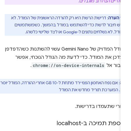
ולריים הם לרוב מוגבלים.
הערה
: דרישת הרשת היא רק להורדה הראשונית של המודל. לא
רש חיבור לרשת כדי להשתמש במודל בהמשך. כשמשתמשים
דל, לא נשלחים נתונים ל-Google או לצד שלישי כלשהו.
הגודל המדויק של Gemini Nano עשוי להשתנות כשהדפדפן
עדכן את המודל. כדי לדעת מה הגודל הנוכחי, אפשר
עבור אל
chrome://on-device-internals
.
ה
: אם נפח האחסון הפנוי ירד מתחת ל-10 GB אחרי ההורדה, המודל יוסר
. המערכת תוריד מחדש את המודל
חרי שתעמדו בדרישות.
ספת תמיכה ב-localhost