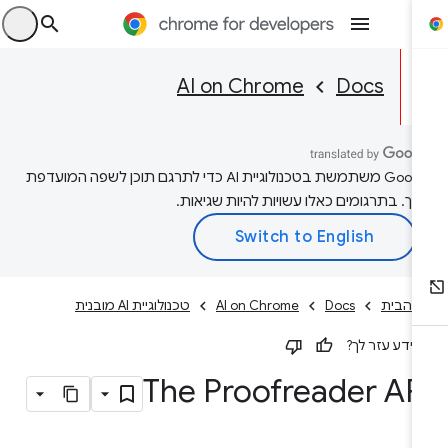
היכ
AI on Chrome
Docs
‫Google משתמשת בטכנולוגיית AI כדי לתרגם תוכן לשפה המועדפת
יך. בתרגומים כאלו עשויות להיות שגיאות.
 הבית
Docs
AI on Chrome
טכנולוגיית AI מובנית
ידע עזר לך?
The Proofreader AP