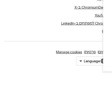
Ch ב-X
YouTu
Ch למפתחים ב-LinkedIn
RS
אים
פרטיות
Manage cookies