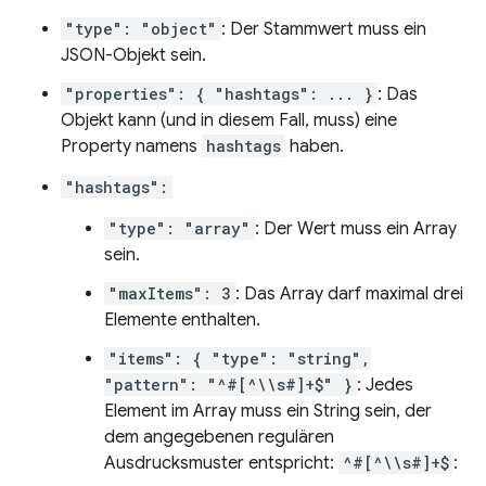
"type": "object"
: Der Stammwert muss ein
JSON-Objekt sein.
"properties": { "hashtags": ... }
: Das
Objekt kann (und in diesem Fall, muss) eine
Property namens
hashtags
haben.
"hashtags":
"type": "array"
: Der Wert muss ein Array
sein.
"maxItems": 3
: Das Array darf maximal drei
Elemente enthalten.
"items": { "type": "string",
"pattern": "^#[^\\s#]+$" }
: Jedes
Element im Array muss ein String sein, der
dem angegebenen regulären
Ausdrucksmuster entspricht:
^#[^\\s#]+$
: