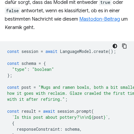
dafür sorgt, dass das Modell mit entweder
true
oder
false
antwortet, wenn es klassifiziert, ob es in einer
bestimmten Nachricht wie diesem
Mastodon-Beitrag
um
Keramik geht.
const
session
=
await
LanguageModel
.
create
();
const
schema
=
{
"type"
:
"boolean"
};
const
post
=
"Mugs and ramen bowls, both a bit small
how it goes with reclaim. Glaze crawled the first ti
with it after refiring."
;
const
result
=
await
session
.
prompt
(
`Is this post about pottery?\n\n
${
post
}
`
,
{
responseConstraint
:
schema
,