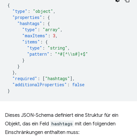
{
"type"
:
"object"
,
"properties"
:
{
"hashtags"
:
{
"type"
:
"array"
,
"maxItems"
:
3
,
"items"
:
{
"type"
:
"string"
,
"pattern"
:
"^#[^\\s#]+$"
}
}
},
"required"
:
[
"hashtags"
],
"additionalProperties"
:
false
}
Dieses JSON-Schema definiert eine Struktur für ein
Objekt, das ein Feld
hashtags
mit den folgenden
Einschränkungen enthalten muss: