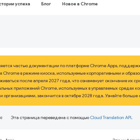
стории успеха
Блог
Новое в Chrome
ляется частью документации по платформе Chrome Apps, поддерж
я Chrome в режиме киоска, используемые корпоративными и образ
иваться после апреля 2027 года, что ознаменует окончание их сро
альных приложений Chrome, используемых в управляемых средах к
 организациями, закончится в октябре 2028 года. Узнайте больше 
Эта страница переведена с помощью
Cloud Translation API
.