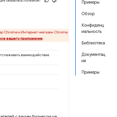
ия оказалась полезной?
Примеры
Обзор
Конфиденц
иальность
ер Chrome и Интернет-магазин Chrome
осе вашего приложения
.
Библиотека
Документац
 отслеживать взаимодействие
ия
Примеры
ателей с вашим бизнесом на