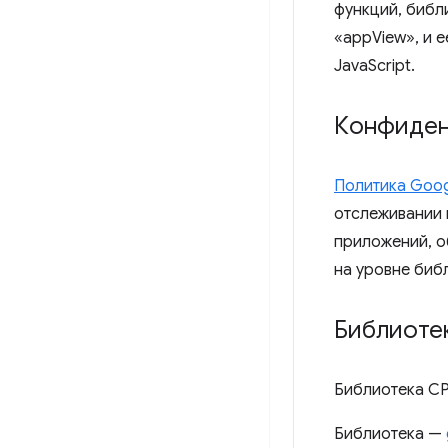
функций, библ
«appView», и е
JavaScript.
Конфиден
Политика Googl
отслеживании 
приложений, о
на уровне биб
Библиоте
Библиотека CP
Библиотека —