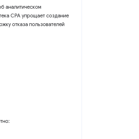
об аналитическом
отека CPA упрощает создание
ржку отказа пользователей
тно: