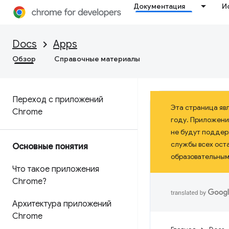
Документация
И
Docs
Apps
Обзор
Справочные материалы
Переход с приложений
Эта страница яв
Chrome
году. Приложени
не будут поддерж
службы всех ост
Основные понятия
образовательными
Что такое приложения
Chrome?
Архитектура приложений
Chrome