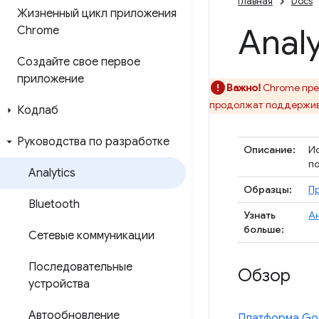
Главная
Docs
Жизненный цикл приложения
Analy
Chrome
Создайте свое первое
приложение
Важно!
Chrome пре
продолжат поддержив
Кодлаб
Руководства по разработке
Описание:
Ис
по
Analytics
Образцы:
Пр
Bluetooth
Узнать
А
больше:
Сетевые коммуникации
Последовательные
Обзор
устройства
Автообновление
Платформа Goo