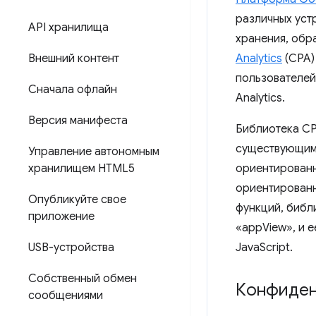
различных уст
API хранилища
хранения, обр
Внешний контент
Analytics
(CPA)
пользователей
Сначала офлайн
Analytics.
Версия манифеста
Библиотека CP
существующим 
Управление автономным
хранилищем HTML5
ориентированн
ориентированн
Опубликуйте свое
функций, библ
приложение
«appView», и е
USB-устройства
JavaScript.
Собственный обмен
Конфиден
сообщениями