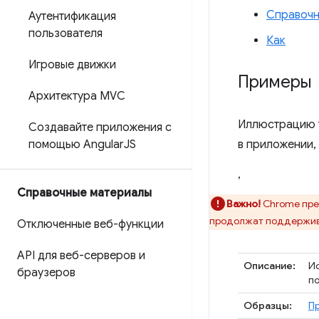
Справочн
Аутентификация
пользователя
Как
Игровые движки
Примеры
Архитектура MVC
Иллюстрацию т
Создавайте приложения с
помощью Angular
JS
в приложении, 
,
Справочные материалы
Важно!
Chrome пре
продолжат поддержив
Отключенные веб-функции
API для веб-серверов и
Описание:
Ис
браузеров
по
Образцы:
Пр