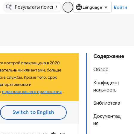
/
Войти
Содержание
ка которой прекращена в 2020
Обзор
овательными клиентами, больше
ка службы. Кроме того, срок
Конфиденц
орпоративными и
иальность
о
переносе вашего приложения
.
Библиотека
Документац
ия