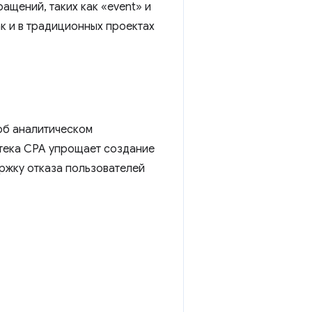
ащений, таких как «event» и
ак и в традиционных проектах
об аналитическом
отека CPA упрощает создание
ржку отказа пользователей