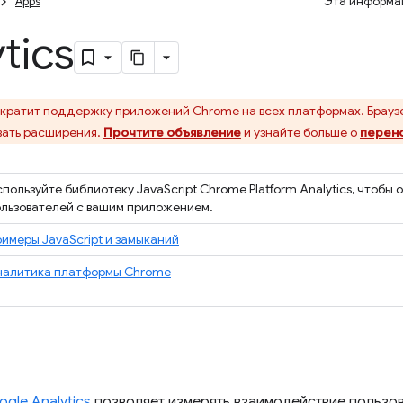
Apps
Эта информац
tics
кратит поддержку приложений Chrome на всех платформах. Брауз
ать расширения.
Прочтите объявление
и узнайте больше о
перен
пользуйте библиотеку JavaScript Chrome Platform Analytics, чтобы
льзователей с вашим приложением.
имеры JavaScript и замыканий
налитика платформы Chrome
gle Analytics
позволяет измерять взаимодействие пользов