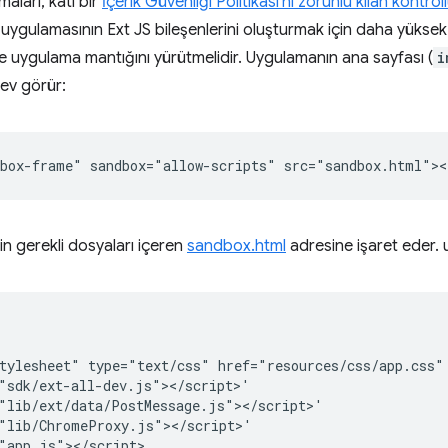
ları, katı bir
İçerik Güvenliği Politikası'nı zorunlu kılan kontrol
ygulamasının Ext JS bileşenlerini oluşturmak için daha yüksek ayr
e uygulama mantığını yürütmelidir. Uygulamanın ana sayfası (
i
lev görür:
çin gerekli dosyaları içeren
sandbox.html
adresine işaret eder.
tylesheet" type="text/css" href="resources/css/app.css" 
"sdk/ext-all-dev.js"></script>'

"lib/ext/data/PostMessage.js"></script>'

"lib/ChromeProxy.js"></script>'

"app.js"></script>
