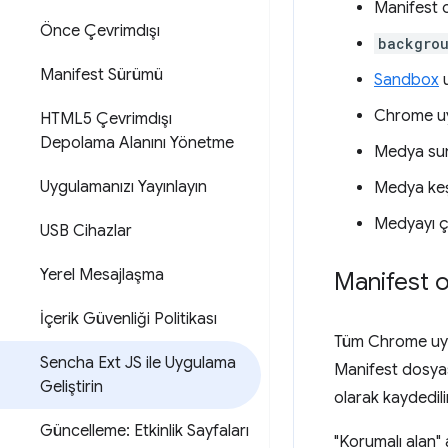
Manifest 
Önce Çevrimdışı
backgrou
Manifest Sürümü
Sandbox
u
Chrome uyg
HTML5 Çevrimdışı
Depolama Alanını Yönetme
Medya sun
Uygulamanızı Yayınlayın
Medya keş
Medyayı ç
USB Cihazlar
Yerel Mesajlaşma
Manifest o
İçerik Güvenliği Politikası
Tüm Chrome uygu
Sencha Ext JS ile Uygulama
Manifest dosyas
Geliştirin
olarak kaydedili
Güncelleme: Etkinlik Sayfaları
"Korumalı alan" 