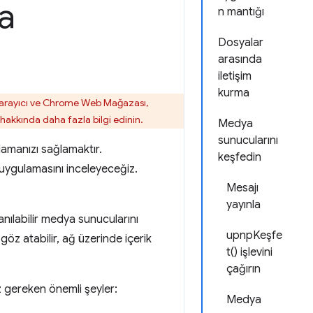
a
n mantığı
Dosyalar
arasında
iletişim
kurma
tarayıcı ve Chrome Web Mağazası,
hakkında daha fazla bilgi edinin.
Medya
sunucularını
amanızı sağlamaktır.
keşfedin
uygulamasını inceleyeceğiz.
Mesajı
yayınla
anılabilir medya sunucularını
upnpKeşfe
öz atabilir, ağ üzerinde içerik
t() işlevini
çağırın
 gereken önemli şeyler:
Medya