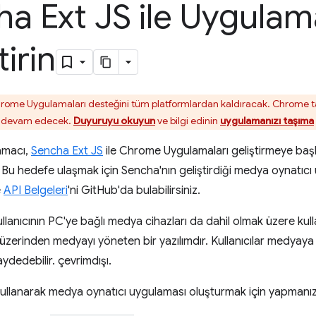
a Ext JS ile Uygulam
tirin
ome Uygulamaları desteğini tüm platformlardan kaldıracak. Chrome 
e devam edecek.
Duyuruyu okuyun
ve bilgi edinin
uygulamanızı taşıma
amacı,
Sencha Ext JS
ile Chrome Uygulamaları geliştirmeye başl
u hedefe ulaşmak için Sencha'nın geliştirdiği medya oynatıcı 
e
API Belgeleri
'ni GitHub'da bulabilirsiniz.
lanıcının PC'ye bağlı medya cihazları da dahil olmak üzere kull
zerinden medyayı yöneten bir yazılımdır. Kullanıcılar medyaya g
aydedebilir. çevrimdışı.
ullanarak medya oynatıcı uygulaması oluşturmak için yapmanız