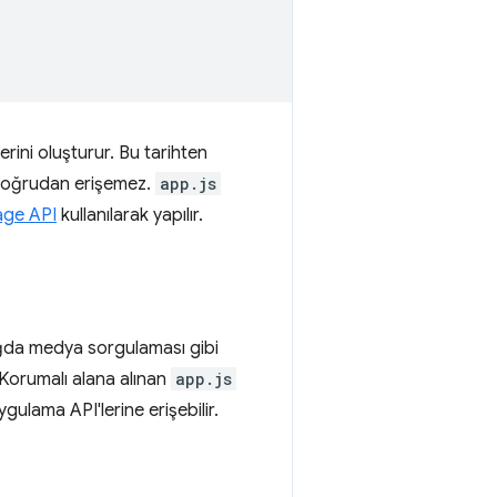
ini oluşturur. Bu tarihten
 doğrudan erişemez.
app.js
ge API
kullanılarak yapılır.
ağda medya sorgulaması gibi
Korumalı alana alınan
app.js
ulama API'lerine erişebilir.