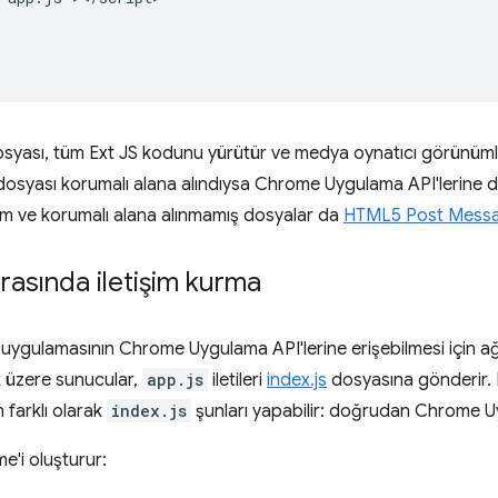
yası, tüm Ext JS kodunu yürütür ve medya oynatıcı görünümler
dosyası korumalı alana alındıysa Chrome Uygulama API'lerine
işim ve korumalı alana alınmamış dosyalar da
HTML5 Post Messa
rasında iletişim kurma
uygulamasının Chrome Uygulama API'lerine erişebilmesi için 
 üzere sunucular,
app.js
iletileri
index.js
dosyasına gönderir. 
farklı olarak
index.js
şunları yapabilir: doğrudan Chrome Uyg
ame'i oluşturur: