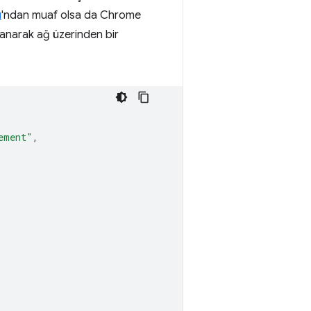
ı
'ndan muaf olsa da Chrome
llanarak ağ üzerinden bir
ement"
,