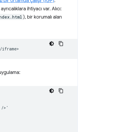
lü bir ortamda çalışır (İGP)
.
ıcalıklara ihtiyacı var. Alıcı:
ndex.html
), bir korumalı alan
 uygulama:
/>'
