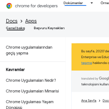
Dokümanlar
Örne
Docs
Apps
Genel bakış
Başvuru Kaynakları
Chrome uygulamalarından
Bu sayfa, 2020'de
geçiş yapma
Enterprise ve Edu
taşıma
hakkında da
Kavramlar
Chrome Uygulamaları Nedir?
teknolojisini kullan
Chrome Uygulamaları Mimarisi
Ana Sayfa
Doc
Chrome Uygulaması Yaşam
Döngüsü