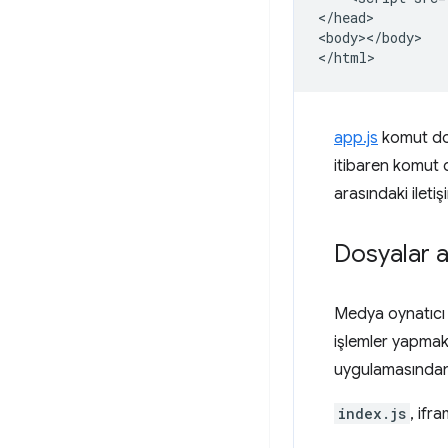
</head>

<body></body>

app.js
komut dos
itibaren komut 
arasındaki ilet
Dosyalar a
Medya oynatıcı 
işlemler yapmak
uygulamasından 
index.js
, ifr