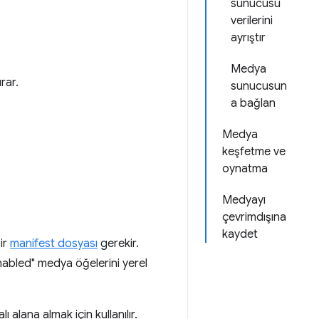
sunucusu
verilerini
ayrıştır
Medya
rar.
sunucusun
a bağlan
Medya
keşfetme ve
oynatma
Medyayı
çevrimdışına
kaydet
ir
manifest dosyası
gerekir.
nabled" medya öğelerini yerel
alana almak için kullanılır.