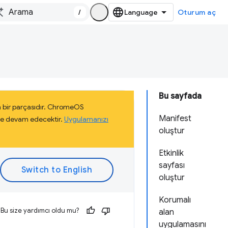
/
Oturum aç
Bu sayfada
 bir parçasıdır. ChromeOS
Manifest
eye devam edecektir.
Uygulamanızı
oluştur
Etkinlik
sayfası
oluştur
Korumalı
Bu size yardımcı oldu mu?
alan
uygulamasını