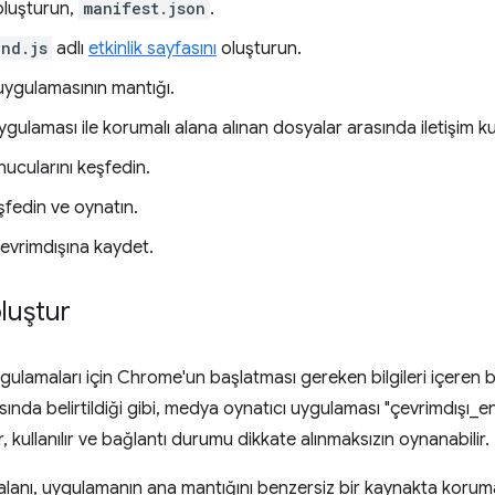
oluşturun,
manifest.json
.
nd.js
adlı
etkinlik sayfasını
oluşturun.
ygulamasının mantığı.
ulaması ile korumalı alana alınan dosyalar arasında iletişim ku
ucularını keşfedin.
fedin ve oynatın.
evrimdışına kaydet.
luştur
lamaları için Chrome'un başlatması gereken bilgileri içeren b
ında belirtildiği gibi, medya oynatıcı uygulaması "çevrimdışı_e
r, kullanılır ve bağlantı durumu dikkate alınmaksızın oynanabilir.
alanı, uygulamanın ana mantığını benzersiz bir kaynakta korumalı 