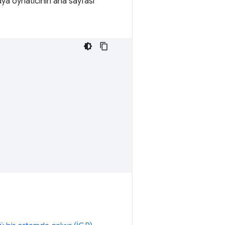
dya oynatıcının ana sayfası