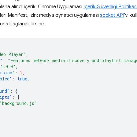
lana alındı içerik, Chrome Uygulaması
İçerik Güvenliği Politikas
leri Manifest, izin; medya oynatıcı uygulaması
socket API
'yi ku
a bağlanabilirsiniz.
deo Player"
,
"
:
"Features network media discovery and playlist manag
"1.0.0"
,
rsion"
:
2
,
bled"
:
true
,
und"
:
{
ipts"
:
[
"background.js"