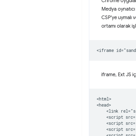
Chrome Uygulama
Medya oynatıcı u
CSP'ye uymalı v
ortamı olarak iş
iframe, Ext JS i
<html>

<head>

    <link rel="s
    <script src=
    <script src=
    <script src=
    <script src=