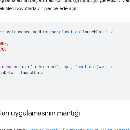
lamaları'nın başlatılması için
background.js
gereklidir. Me
elirtilen boyutlarla bir pencerede açılır:
me
.
onLaunched
.
addListener
(
function
(
launchData
)
{
000
,
700
indow
.
create
(
'index.html'
,
opt
,
function
(
win
)
{
chData
=
launchData
;
lan uygulamasının mantığı