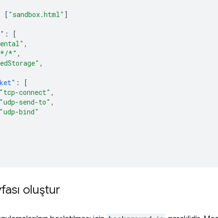
{
:
[
"sandbox.html"
]
s"
:
[
ental"
,
/*/*"
,
edStorage"
,
ket"
:
[
"tcp-connect"
,
"udp-send-to"
,
"udp-bind"
yfası oluştur