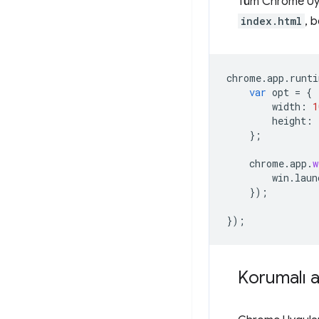
Tüm Chrome Uygu
index.html
, b
chrome
.
app
.
runti
var
opt
=
{
width
:
1
height
:
};
chrome
.
app
.
w
win
.
laun
});
});
Korumalı a