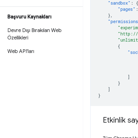
"sandbox"
:
"pages"
},
Başvuru Kaynakları
"permission
"experim
Devre Dışı Bırakılan Web
"http:/
Özellikleri
"unlimit
{
Web API'ları
"soc
]
}
]
}
Etkinlik sa