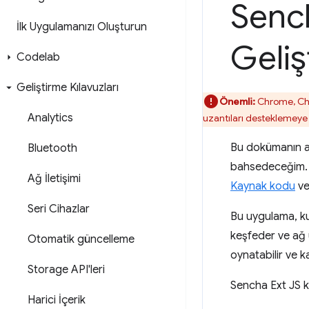
Sench
İlk Uygulamanızı Oluşturun
Geliş
Codelab
Geliştirme Kılavuzları
Önemli:
Chrome, Chr
Analytics
uzantıları desteklemey
Bu dokümanın 
Bluetooth
bahsedeceğim. B
Ağ İletişimi
Kaynak kodu
v
Seri Cihazlar
Bu uygulama, kul
keşfeder ve ağ ü
Otomatik güncelleme
oynatabilir ve k
Storage API'leri
Sencha Ext JS k
Harici İçerik