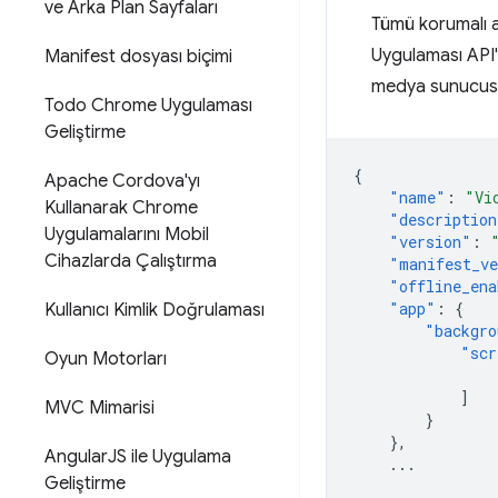
ve Arka Plan Sayfaları
Tümü korumalı a
Uygulaması API'
Manifest dosyası biçimi
medya sunucusun
Todo Chrome Uygulaması
Geliştirme
{
Apache Cordova'yı
"name"
:
"Vi
Kullanarak Chrome
"description
Uygulamalarını Mobil
"version"
:
Cihazlarda Çalıştırma
"manifest_ve
"offline_ena
"app"
:
{
Kullanıcı Kimlik Doğrulaması
"backgro
"scr
Oyun Motorları
]
MVC Mimarisi
}
},
Angular
JS ile Uygulama
...
Geliştirme