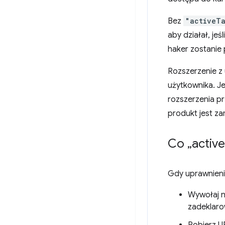
Bez
"activeT
aby działał, je
haker zostanie 
Rozszerzenie z
użytkownika. Je
rozszerzenia p
produkt jest za
Co „active
Gdy uprawnien
Wywołaj n
zadeklar