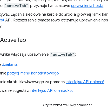
L, tytuł i favikonę tej karty za pomocą interfejsu API, który 
zo
"activeTab"
przyznaje tymczasowe
uprawnienia hosta
.
ywać żądania sieciowe na karcie do źródła głównej ramki ka
st
API. Rozszerzenie tymczasowo otrzymuje uprawnienia hos
y.
Active
Tab
ownika włączają uprawnienie
"activeTab"
:
e
działania
,
anie
pozycji menu kontekstowego
nie skrótu klawiszowego za pomocą
interfejsu API poleceń
wanie sugestii z
interfejsu API omniboksu
Czy te wskazówki były pomocne?