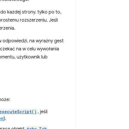
 każdej strony. tylko po to,
prostemu rozszerzeniu. Jeśli
rzenia.
w odpowiedzi. na wyraźny gest
poczekać na w celu wywołania
omentu, użytkownik lub
może:
executeScript()
, jeśli
ej
).
tabs.Tab