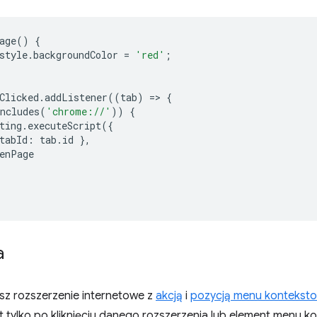
age
()
{
style
.
backgroundColor
=
'red'
;
Clicked
.
addListener
((
tab
)
=
>
{
ncludes
(
'chrome://'
))
{
ting
.
executeScript
({
tabId
:
tab
.
id
},
enPage
a
sz rozszerzenie internetowe z
akcją
i
pozycją menu kontekst
t tylko po kliknięciu danego rozszerzenia lub element menu 