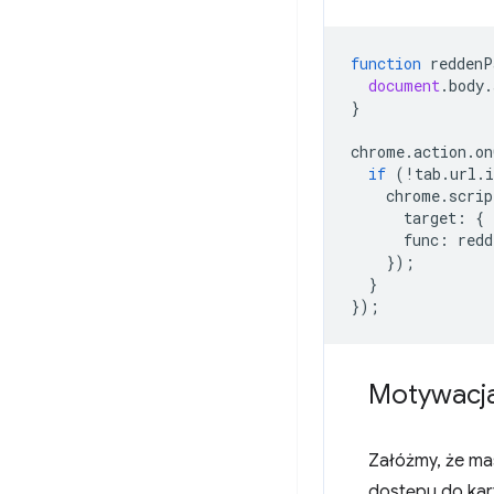
function
reddenP
document
.
body
.
}
chrome
.
action
.
on
if
(
!
tab
.
url
.
i
chrome
.
scrip
target
:
{
func
:
redd
});
}
});
Motywacj
Załóżmy, że ma
dostępu do kar