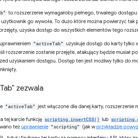
ab"
to rozszerzenie wymagałoby pełnego, trwałego dostępu do
śli użytkownik go wywoła. To dużo które można powierzyć tak 
przejęty, uzyska dostęp do wszystkich elementów tego rozsze
 uprawnieniem
"activeTab"
uzyskuje dostęp do karty tylko 
śli rozszerzenie zostanie przejęte, atakujący będzie musiał 
rzed uzyskaniem dostępu. Dostęp ten jest możliwy tylko do m
mknięty.
Tab” zezwala
ie
"activeTab"
jest włączone dla danej karty, rozszerzenie 
a tej karcie funkcję
scripting.insertCSS()
lub
scripting.
owano też
uprawnienie
"scripting"
(jak w
przykładzie powyż