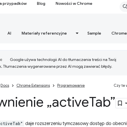
ia przypadków
Blog
Nowości w Chrome
AI
Materiały referencyjne
Sample
Chrome
Google używa technologii AI do tłumaczenia treści na Twój
k. Tłumaczenia wygenerowane przez AI mogą zawierać błędy.
Docs
Chrome Extensions
Programowanie
Czy te
nienie „active
Tab”
activeTab"
daje rozszerzeniu tymczasowy dostęp do obecnie