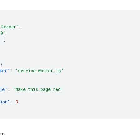
 Redder"
,
.0"
,
:
[
,
{
ker"
:
"service-worker.js"
le"
:
"Make this page red"
sion"
:
3
ker: