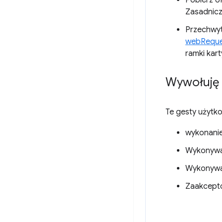
Pobierz UR
Zasadnic
Przechwyt
webReque
ramki kart
Wywołuję 
Te gesty użytk
wykonani
Wykonyw
Wykonywa
Zaakcepto