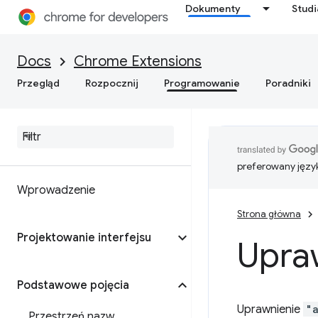
Dokumenty
Stud
Docs
Chrome Extensions
Przegląd
Rozpocznij
Programowanie
Poradniki
preferowany języ
Wprowadzenie
Strona główna
Projektowanie interfejsu
Upraw
Podstawowe pojęcia
Uprawnienie
"
Przestrzeń nazw