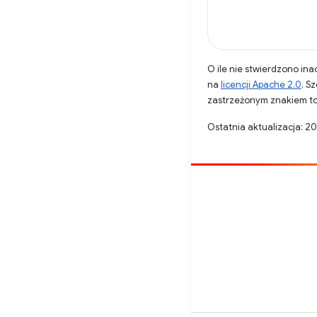
O ile nie stwierdzono inac
na
licencji Apache 2.0
. S
zastrzeżonym znakiem to
Ostatnia aktualizacja: 2
Opublikuj coś
Zgłoś błąd
Zobacz nierozwiązane problemy