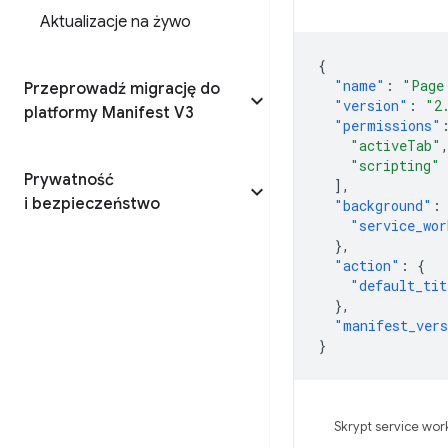
Aktualizacje na żywo
{
"name"
:
"Page
Przeprowadź migrację do
"version"
:
"2
platformy Manifest V3
"permissions"
"activeTab"
"scripting"
Prywatność
],
i bezpieczeństwo
"background"
:
"service_wor
},
"action"
:
{
"default_tit
},
"manifest_ver
}
Skrypt service wor