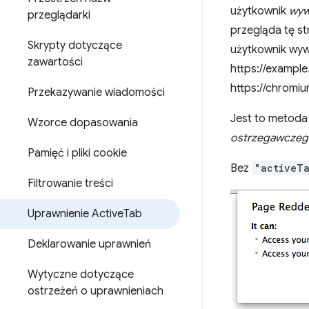
użytkownik
wyw
przeglądarki
przegląda tę st
Skrypty dotyczące
użytkownik wywo
zawartości
https://example
https://chromiu
Przekazywanie wiadomości
Jest to metoda
Wzorce dopasowania
ostrzegawcze
Pamięć i pliki cookie
Bez
"activeT
Filtrowanie treści
Uprawnienie Active
Tab
Deklarowanie uprawnień
Wytyczne dotyczące
ostrzeżeń o uprawnieniach