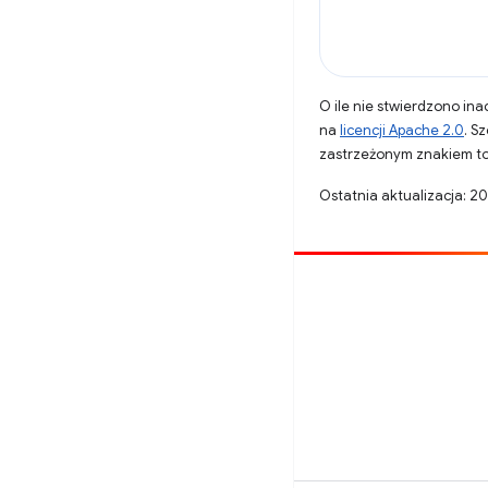
O ile nie stwierdzono inac
na
licencji Apache 2.0
. S
zastrzeżonym znakiem to
Ostatnia aktualizacja: 2
Opublikuj coś
Zgłoś błąd
Zobacz nierozwiązane problemy