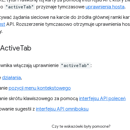
L, tytuł i favikonę tej karty za pomocą interfejsu API, który 
zo
"activeTab"
przyznaje tymczasowe
uprawnienia hosta
.
ywać żądania sieciowe na karcie do źródła głównej ramki ka
st
API. Rozszerzenie tymczasowo otrzymuje uprawnienia hos
y.
Active
Tab
ownika włączają uprawnienie
"activeTab"
:
e
działania
,
anie
pozycji menu kontekstowego
nie skrótu klawiszowego za pomocą
interfejsu API poleceń
wanie sugestii z
interfejsu API omniboksu
Czy te wskazówki były pomocne?