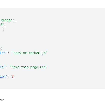
 Redder"
,
.0"
,
:
[
,
{
ker"
:
"service-worker.js"
le"
:
"Make this page red"
sion"
:
3
ker: