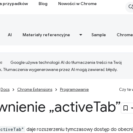
ia przypadków
Blog
Nowości w Chrome
AI
Materiały referencyjne
Sample
Chrome
Google używa technologii AI do tłumaczenia treści na Twój
k. Tłumaczenia wygenerowane przez AI mogą zawierać błędy.
Docs
Chrome Extensions
Programowanie
Czy te
nienie „active
Tab”
activeTab"
daje rozszerzeniu tymczasowy dostęp do obecnie