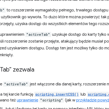
ab"
to rozszerzenie wymagałoby pełnego, trwałego dostępu do
śli użytkownik go wywoła. To dużo które można powierzyć tak 
przejęty, uzyska dostęp do wszystkich elementów tego rozsze
 uprawnieniem
"activeTab"
uzyskuje dostęp do karty tylko 
śli rozszerzenie zostanie przejęte, atakujący będzie musiał 
rzed uzyskaniem dostępu. Dostęp ten jest możliwy tylko do m
mknięty.
Tab” zezwala
ie
"activeTab"
jest włączone dla danej karty, rozszerzenie 
a tej karcie funkcję
scripting.insertCSS()
lub
scripting.
owano też
uprawnienie
"scripting"
(jak w
przykładzie powyż