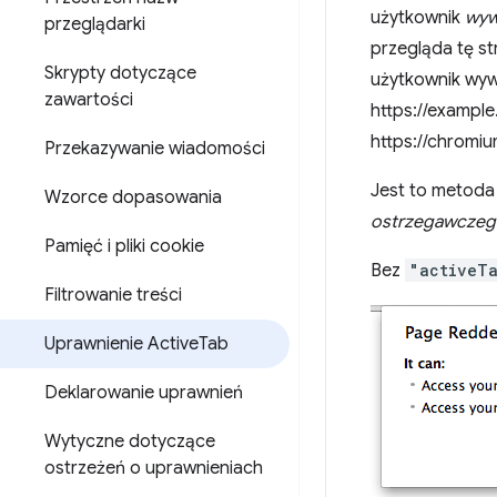
użytkownik
wyw
przeglądarki
przegląda tę st
Skrypty dotyczące
użytkownik wywo
zawartości
https://example
https://chromiu
Przekazywanie wiadomości
Jest to metoda
Wzorce dopasowania
ostrzegawcze
Pamięć i pliki cookie
Bez
"activeT
Filtrowanie treści
Uprawnienie Active
Tab
Deklarowanie uprawnień
Wytyczne dotyczące
ostrzeżeń o uprawnieniach