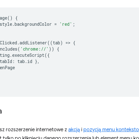
age
()
{
style
.
backgroundColor
=
'red'
;
Clicked
.
addListener
((
tab
)
=
>
{
ncludes
(
'chrome://'
))
{
ting
.
executeScript
({
tabId
:
tab
.
id
},
enPage
a
sz rozszerzenie internetowe z
akcją
i
pozycją menu kontekst
t tylko po kliknięciu danego rozszerzenia lub element menu 