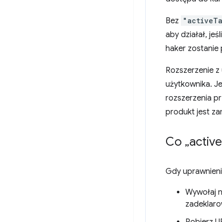
Bez
"activeT
aby działał, je
haker zostanie 
Rozszerzenie z
użytkownika. Je
rozszerzenia p
produkt jest za
Co „active
Gdy uprawnien
Wywołaj n
zadeklar