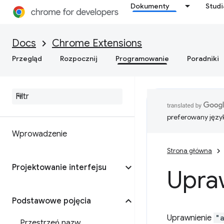
Dokumenty
Stud
Docs
Chrome Extensions
Przegląd
Rozpocznij
Programowanie
Poradniki
preferowany języ
Wprowadzenie
Strona główna
Projektowanie interfejsu
Upraw
Podstawowe pojęcia
Uprawnienie
"
Przestrzeń nazw