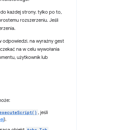
 każdej strony. tylko po to,
prostemu rozszerzeniu. Jeśli
rzenia.
w odpowiedzi. na wyraźny gest
poczekać na w celu wywołania
omentu, użytkownik lub
może:
executeScript()
, jeśli
ej
).
tabs.Tab