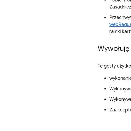
Pobierz UR
Zasadnic
Przechwyt
webReque
ramki kart
Wywołuję 
Te gesty użytk
wykonani
Wykonyw
Wykonywa
Zaakcepto