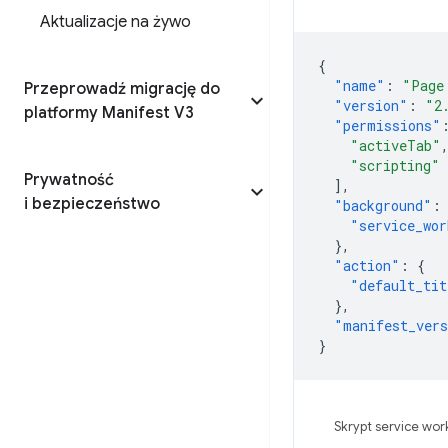
Aktualizacje na żywo
{
"name"
:
"Page
Przeprowadź migrację do
"version"
:
"2
platformy Manifest V3
"permissions"
"activeTab"
"scripting"
Prywatność
],
i bezpieczeństwo
"background"
:
"service_wor
},
"action"
:
{
"default_tit
},
"manifest_ver
}
Skrypt service wor