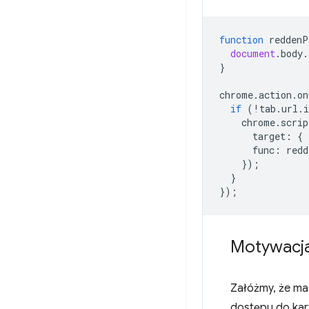
function
reddenP
document
.
body
.
}
chrome
.
action
.
on
if
(
!
tab
.
url
.
i
chrome
.
scrip
target
:
{
func
:
redd
});
}
});
Motywacj
Załóżmy, że ma
dostępu do kar