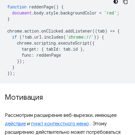
function
reddenPage
()
{
document
.
body
.
style
.
backgroundColor
=
'red'
;
}
chrome
.
action
.
onClicked
.
addListener
((
tab
)
=
>
{
if
(
!
tab
.
url
.
includes
(
'chrome://'
))
{
chrome
.
scripting
.
executeScript
({
target
:
{
tabId
:
tab
.
id
},
func
:
reddenPage
});
}
});
Мотивация
Рассмотрим расширение веб-вырезки, имеющее
действие
и
пункт контекстного меню
. Этому
расширению действительно может потребоваться