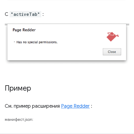
С
"activeTab"
:
Пример
См. пример расширения
Page Redder
:
манифест.json: