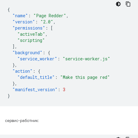
{
"name"
:
"Page Redder"
,
"version"
:
"2.0"
,
"permissions"
:
[
"activeTab"
,
"scripting"
],
"background"
:
{
"service_worker"
:
"service-worker.js"
},
"action"
:
{
"default_title"
:
"Make this page red"
},
"manifest_version"
:
3
}
сервис-работник: