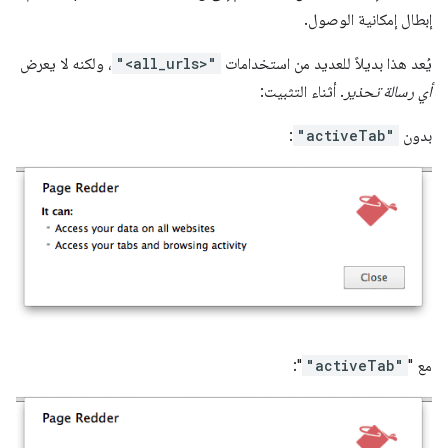
إبطال إمكانية الوصول.
يُعد هذا بديلاً للعديد من استخدامات
"<all_urls>"
، ولكنه لا يعرض
أي رسالة تحذير
. أثناء التثبيت:
بدون
"activeTab"
:
مع "
"activeTab"
":