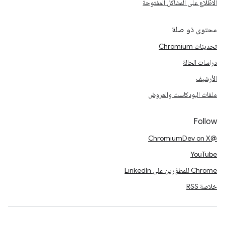
الاطّلاع على المشاكل المفتوحة
محتوى ذو صلة
تحديثات Chromium
دراسات الحالة
الأرشيف
ملفات البودكاست والعروض
Follow
@ChromiumDev on X
YouTube
Chrome للمطوّرين على LinkedIn
خلاصة RSS