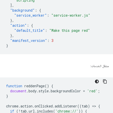
"scripting"
],
"background"
:
{
"service_worker"
:
"service-worker.js"
},
"action"
:
{
"default_title"
:
"Make this page red"
},
"manifest_version"
:
3
}
مشغّل الخدمات:
function
reddenPage
()
{
document
.
body
.
style
.
backgroundColor
=
'red'
;
}
chrome
.
action
.
onClicked
.
addListener
((
tab
)
=
>
{
if
(
!
tab
.
url
.
includes
(
'chrome://'
))
{