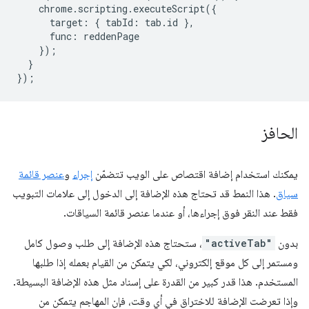
chrome
.
scripting
.
executeScript
({
target
:
{
tabId
:
tab
.
id
},
func
:
reddenPage
});
}
});
الحافز
يمكنك استخدام إضافة اقتصاص على الويب تتضمّن
إجراء
و
عنصر قائمة
سياق
. هذا النمط قد تحتاج هذه الإضافة إلى الدخول إلى علامات التبويب
فقط عند النقر فوق إجراءها، أو عندما عنصر قائمة السياقات.
بدون
"activeTab"
، ستحتاج هذه الإضافة إلى طلب وصول كامل
ومستمر إلى كل موقع إلكتروني، لكي يتمكن من القيام بعمله إذا طلبها
المستخدم. هذا قدر كبير من القدرة على إسناد مثل هذه الإضافة البسيطة.
وإذا تعرضت الإضافة للاختراق في أي وقت، فإن المهاجم يتمكن من