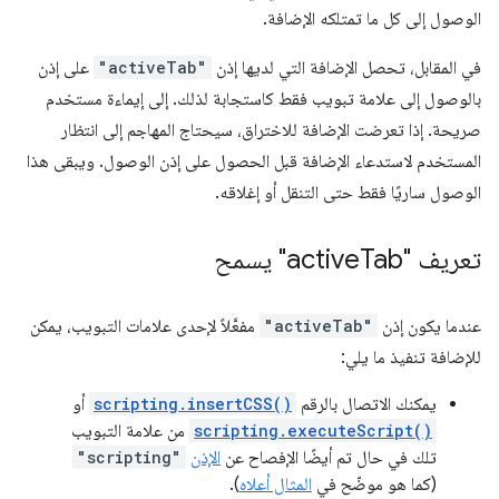
الوصول إلى كل ما تمتلكه الإضافة.
في المقابل، تحصل الإضافة التي لديها إذن
"activeTab"
على إذن
بالوصول إلى علامة تبويب فقط كاستجابة لذلك. إلى إيماءة مستخدم
صريحة. إذا تعرضت الإضافة للاختراق، سيحتاج المهاجم إلى انتظار
المستخدم لاستدعاء الإضافة قبل الحصول على إذن الوصول. ويبقى هذا
الوصول ساريًا فقط حتى التنقل أو إغلاقه.
تعريف "active
Tab" يسمح
عندما يكون إذن
"activeTab"
مفعَّلاً لإحدى علامات التبويب، يمكن
للإضافة تنفيذ ما يلي:
يمكنك الاتصال بالرقم
scripting.insertCSS()
أو
scripting.executeScript()
من علامة التبويب
تلك في حال تم أيضًا الإفصاح عن
الإذن
"scripting"
(كما هو موضّح في
المثال أعلاه
).