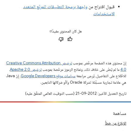
قبول اقتراح من
واجهة برمجة التطبيقات للمربّع المتعدد
الاستخدامات
هل كان المحتوى مفيدًا؟
إنّ محتوى هذه الصفحة مرخّص بموجب
ترخيص Creative Commons Attribution
4.0‏
ما لم يُنصّ على خلاف ذلك، ونماذج الرموز مرخّصة بموجب
ترخيص Apache 2.0‏
.
للاطّلاع على التفاصيل، يُرجى مراجعة
سياسات موقع Google Developers‏
. إنّ Java
هي علامة تجارية مسجَّلة لشركة Oracle و/أو شركائها التابعين.
تاريخ التعديل الأخير: 2012-09-21 (حسب التوقيت العالمي المتفَّق عليه)
مساهمة
الإبلاغ عن خطأ