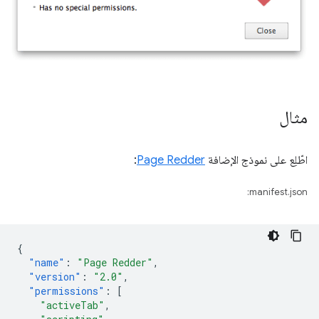
مثال
اطّلِع على نموذج الإضافة
Page Redder
:
manifest.json:
{
"name"
:
"Page Redder"
,
"version"
:
"2.0"
,
"permissions"
:
[
"activeTab"
,