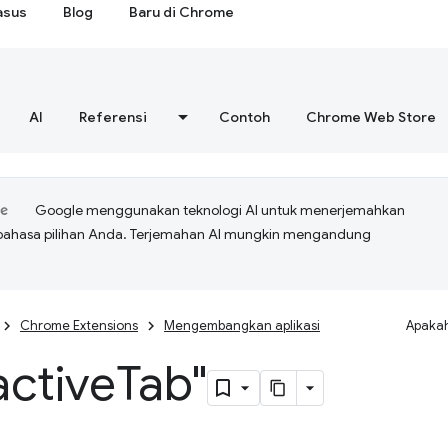
asus
Blog
Baru di Chrome
AI
Referensi
Contoh
Chrome Web Store
Google menggunakan teknologi AI untuk menerjemahkan
bahasa pilihan Anda. Terjemahan AI mungkin mengandung
Chrome Extensions
Mengembangkan aplikasi
Apakah
"active
Tab"