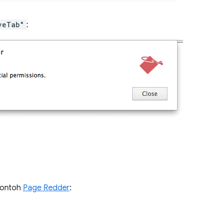
veTab"
:
 contoh
Page Redder
: