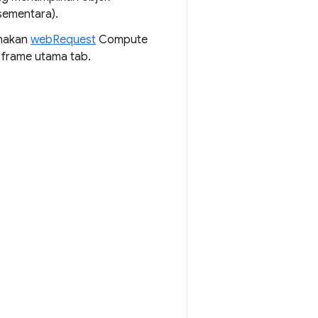
sementara).
unakan
webRequest
Compute
 frame utama tab.