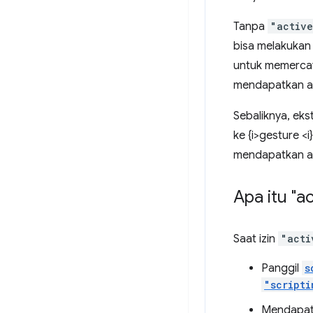
Tanpa
"activ
bisa melakukan
untuk memercaya
mendapatkan aks
Sebaliknya, eks
ke {i>gesture <
mendapatkan ak
Apa itu "a
Saat izin
"acti
Panggil
s
"scripti
Mendapatk