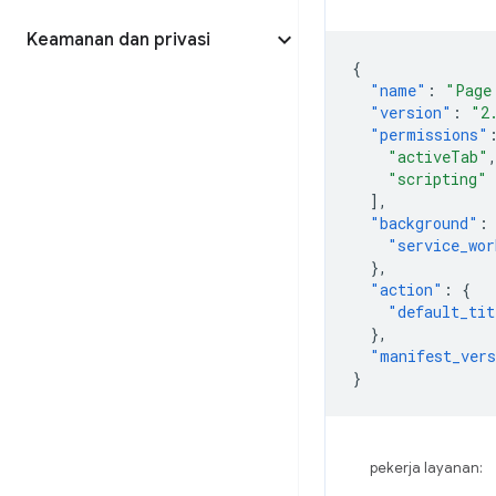
Keamanan dan privasi
{
"name"
:
"Page
"version"
:
"2
"permissions"
"activeTab"
"scripting"
],
"background"
:
"service_wor
},
"action"
:
{
"default_tit
},
"manifest_ver
}
pekerja layanan: