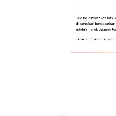
Kecuali dinyatakan lain, 
dilisensikan berdasarkan
adalah merek dagang terd
Terakhir diperbarui pada
Beri kontribusi
Laporkan bug
Lihat masalah terbuka