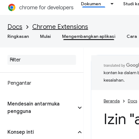
Dokumen
Studi k
Docs
Chrome Extensions
Ringkasan
Mulai
Mengembangkan aplikasi
Cara
konten ke dalam 
kesalahan.
Pengantar
Beranda
Docs
Mendesain antarmuka
pengguna
Izin 
Konsep inti