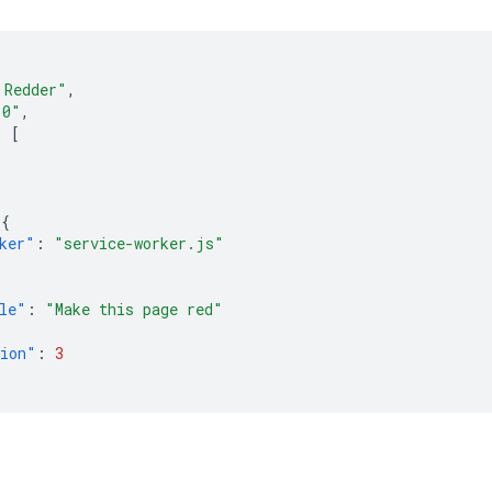
 Redder"
,
.0"
,
:
[
,
{
ker"
:
"service-worker.js"
le"
:
"Make this page red"
sion"
:
3