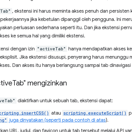
eTab"
, ekstensi ini harus meminta akses penuh dan persisten k
 pekerjaannya jika kebetulan dipanggil oleh pengguna. Ini m
kan perluasan sederhana seperti itu. Dan jika ekstensi pern
es ke semua hal yang dimiliki ekstensi.
tensi dengan izin
"activeTab"
hanya mendapatkan akses ke 
i}eksplisit. Jika ekstensi disusupi, penyerang harus menungg
ses. Dan akses itu hanya berlangsung sampai tab dinavigasi 
ctive
Tab" mengizinkan
veTab"
diaktifkan untuk sebuah tab, ekstensi dapat:
cripting.insertCSS()
atau
scripting.executeScript()
p
ng"
juga dinyatakan (seperti pada
contoh di atas
).
an URL, judul, dan favicon untuk tab tersebut melalui API y