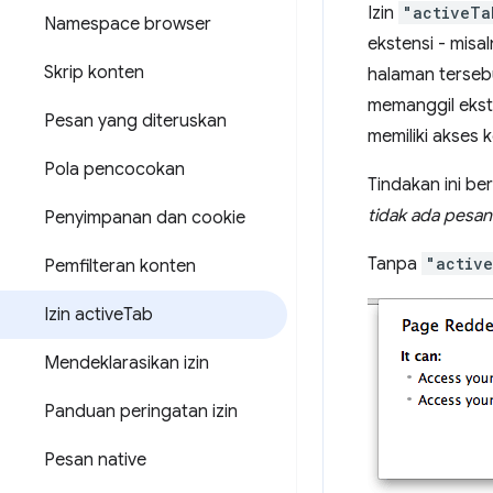
Izin
"activeTa
Namespace browser
ekstensi - mis
Skrip konten
halaman terseb
memanggil ekste
Pesan yang diteruskan
memiliki akses
Pola pencocokan
Tindakan ini be
tidak ada pesan
Penyimpanan dan cookie
Tanpa
"activ
Pemfilteran konten
Izin active
Tab
Mendeklarasikan izin
Panduan peringatan izin
Pesan native