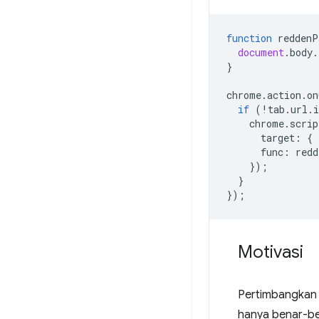
function
reddenP
document
.
body
.
}
chrome
.
action
.
on
if
(
!
tab
.
url
.
i
chrome
.
scrip
target
:
{
func
:
redd
});
}
});
Motivasi
Pertimbangkan e
hanya benar-ben