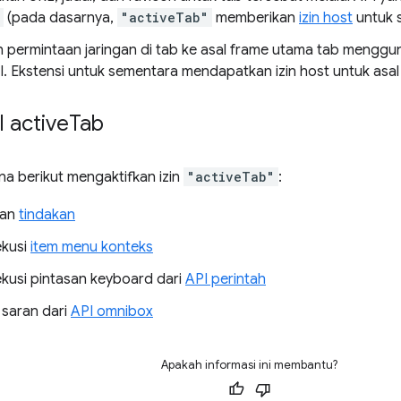
(pada dasarnya,
"activeTab"
memberikan
izin host
untuk 
permintaan jaringan di tab ke asal frame utama tab mengg
I. Ekstensi untuk sementara mendapatkan izin host untuk asal
 active
Tab
a berikut mengaktifkan izin
"activeTab"
:
kan
tindakan
kusi
item menu konteks
usi pintasan keyboard dari
API perintah
saran dari
API omnibox
Apakah informasi ini membantu?