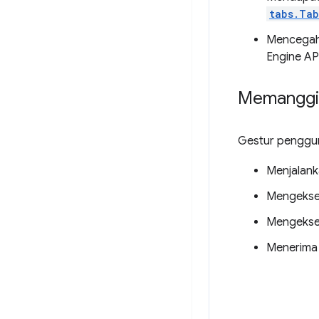
tabs.Tab
Mencegah 
Engine AP
Memanggil
Gestur penggun
Menjalan
Mengekse
Mengeksek
Menerima 