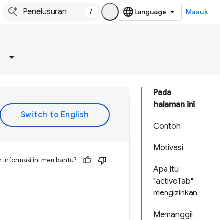
/
Masuk
Pada
halaman ini
Contoh
Motivasi
 informasi ini membantu?
Apa itu
"activeTab"
mengizinkan
Memanggil