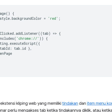
age
()
{
style
.
backgroundColor
=
'red'
;
Clicked
.
addListener
((
tab
)
=
>
{
ncludes
(
'chrome://'
))
{
ting
.
executeScript
({
tabId
:
tab
.
id
},
enPage
kstensi kliping web yang memiliki
tindakan
dan
item menu ko
ar perlu mengakses tab ketika tindakannya diklik, atau ketika