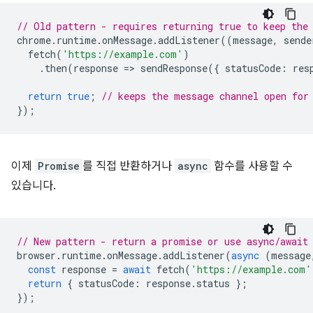
// Old pattern - requires returning true to keep the
chrome
.
runtime
.
onMessage
.
addListener
((
message
,
sende
fetch
(
'https://example.com'
)
.
then
(
response
=
>
sendResponse
({
statusCode
:
res
return
true
;
// keeps the message channel open for
});
이제
Promise
를 직접 반환하거나
async
함수를 사용할 수
있습니다.
// New pattern - return a promise or use async/await
browser
.
runtime
.
onMessage
.
addListener
(
async
(
message
const
response
=
await
fetch
(
'https://example.com'
return
{
statusCode
:
response
.
status
};
});