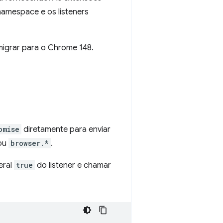
amespace e os listeners
migrar para o Chrome 148.
omise
diretamente para enviar
ou
browser.*
.
eral
true
do listener e chamar