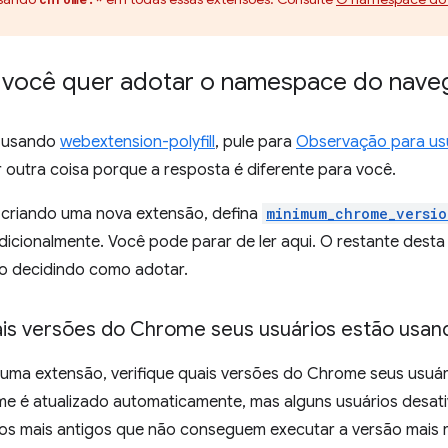
e você quer adotar o namespace do nave
r usando
webextension-polyfill
, pule para
Observação para usuá
 outra coisa porque a resposta é diferente para você.
r criando uma nova extensão, defina
minimum_chrome_versio
icionalmente. Você pode parar de ler aqui. O restante dest
ão decidindo como adotar.
uais versões do Chrome seus usuários estão usan
r uma extensão, verifique quais versões do Chrome seus usuá
e é atualizado automaticamente, mas alguns usuários desati
vos mais antigos que não conseguem executar a versão mais 