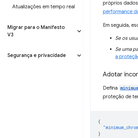
próprios dados 
Atualizações em tempo real
performance da
Em seguida, es
Migrar para o Manifesto
V3
Se os usu
Se uma pa
Segurança e privacidade
a proteç
Adotar inco
Defina
minimu
proteção de t
{
"minimum_chro
}