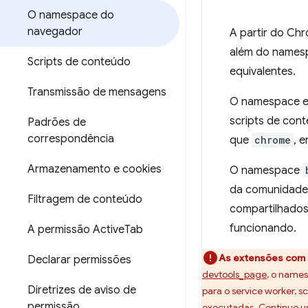
O namespace do
navegador
A partir do Ch
além do name
Scripts de conteúdo
equivalentes.
Transmissão de mensagens
O namespace es
scripts de con
Padrões de
correspondência
que
chrome
, 
Armazenamento e cookies
O namespace
da comunidade
Filtragem de conteúdo
compartilhado
funcionando.
A permissão Active
Tab
As extensões com 
Declarar permissões
devtools_page
, o name
Diretrizes de aviso de
para o service worker, 
permissão
executadas. Continue 