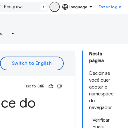
/
Fazer login
re
Nesta
página
Decidir se
você quer
Isso foi útil?
adotar o
namespace
ace do
do
navegador
Verificar
quais