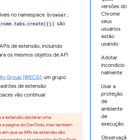
versões do
Chrome
níveis no namespace
browser
,
seus
hrome.tabs.create({})
são
usuários
estão
usando
PIs de extensão, incluindo
para os mesmos objetos de API
Adotar
incondicio
nalmente
ity Group (WECG)
, um grupo
adrões de extensão
Usar a
proteção
paces vão continuar
de
ambiente
de
 a extensão declarar uma
execução
ra a página do DevTools, mas também
to em que as APIs da extensão são
Observaçã
avegador e as extensões do DevTools