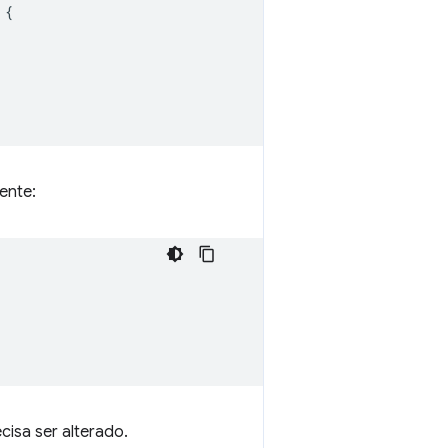
{
ente:
isa ser alterado.