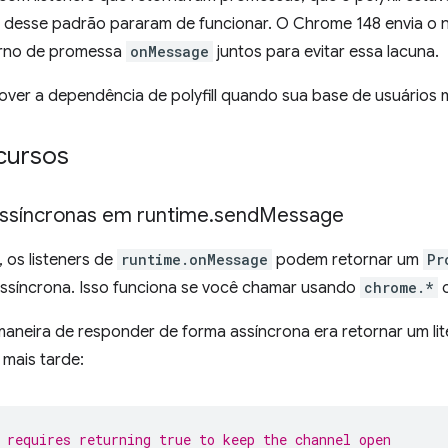
desse padrão pararam de funcionar. O Chrome 148 envia o n
orno de promessa
onMessage
juntos para evitar essa lacuna.
ver a dependência de polyfill quando sua base de usuários 
cursos
ssíncronas em runtime
.
send
Message
 os listeners de
runtime.onMessage
podem retornar um
Pr
ssíncrona. Isso funciona se você chamar usando
chrome.*
maneira de responder de forma assíncrona era retornar um lit
mais tarde:
 requires returning true to keep the channel open