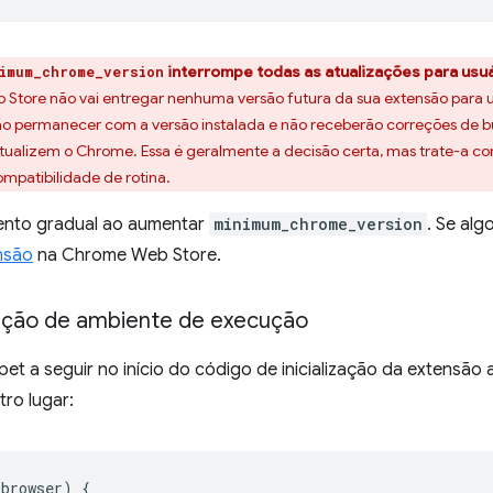
interrompe todas as atualizações para usu
imum_chrome_version
Store não vai entregar nenhuma versão futura da sua extensão para 
vão permanecer com a versão instalada e não receberão correções de 
atualizem o Chrome. Essa é geralmente a decisão certa, mas trate-a 
mpatibilidade de rotina.
ento gradual ao aumentar
minimum_chrome_version
. Se alg
nsão
na Chrome Web Store.
eção de ambiente de execução
pet a seguir no início do código de inicialização da extensão
ro lugar:
.
browser
)
{