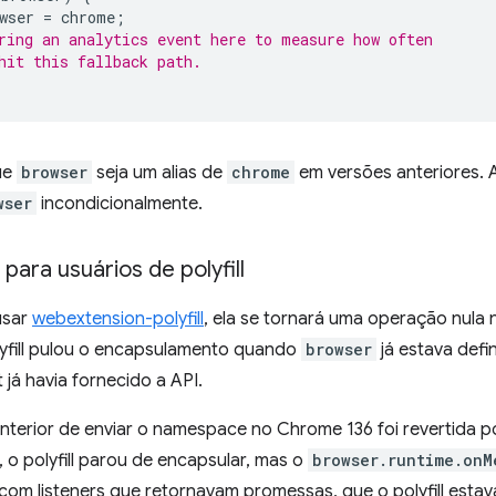
wser
=
chrome
;
ring an analytics event here to measure how often
hit this fallback path.
ue
browser
seja um alias de
chrome
em versões anteriores. 
wser
incondicionalmente.
ara usuários de polyfill
usar
webextension-polyfill
, ela se tornará uma operação nula
lyfill pulou o encapsulamento quando
browser
já estava defi
já havia fornecido a API.
anterior de enviar o namespace no Chrome 136 foi revertida 
 o polyfill parou de encapsular, mas o
browser.runtime.onM
com listeners que retornavam promessas, que o polyfill esta