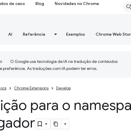
udos de caso
Blog
Novidades no Chrome
AI
Referência
Exemplos
Chrome Web Sto
O Google usa tecnologia de IA na tradução de conteúdos
e preferência. As traduções com IA podem ter erros.
ocs
Chrome Extensions
Develop
sição para o namesp
gador