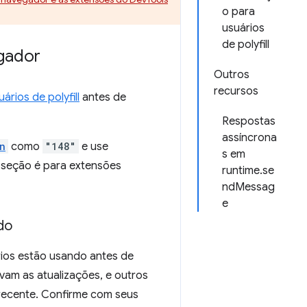
o para
usuários
de polyfill
gador
Outros
recursos
rios de polyfill
antes de
Respostas
assíncrona
n
como
"148"
e use
s em
a seção é para extensões
runtime.se
ndMessag
e
do
rios estão usando antes de
vam as atualizações, e outros
recente. Confirme com seus