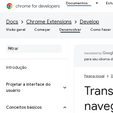
Documentos
Est
Docs
Chrome Extensions
Develop
Visão geral
Começar
Desenvolver
Como fazer
para seu idioma d
Introdução
Página inicial
D
Projetar a interface do
Tran
usuário
nave
Conceitos básicos