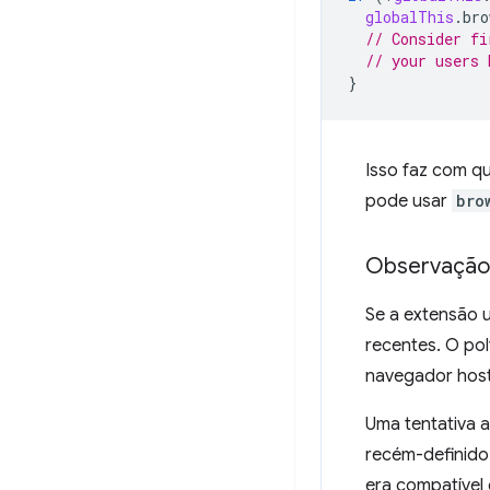
globalThis
.
bro
// Consider fi
// your users 
}
Isso faz com q
pode usar
bro
Observação p
Se a extensão 
recentes. O po
navegador host 
Uma tentativa 
recém-definido,
era compatível 