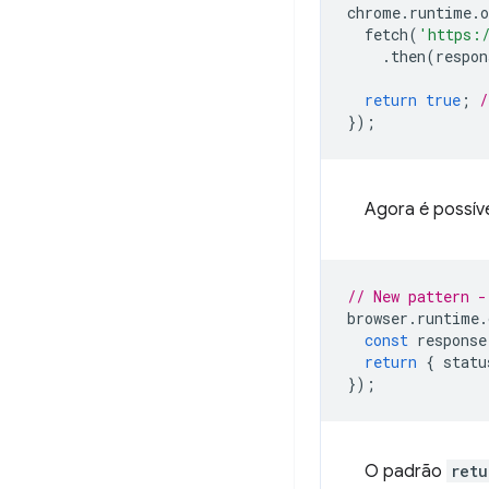
chrome
.
runtime
.
o
fetch
(
'https:
.
then
(
respon
return
true
;
/
});
Agora é possív
// New pattern -
browser
.
runtime
.
const
response
return
{
statu
});
O padrão
retu