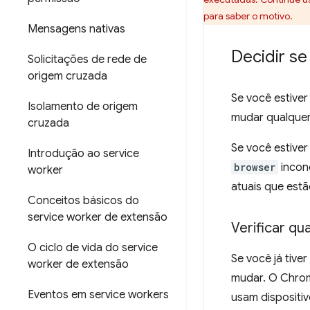
para saber o motivo.
Mensagens nativas
Decidir s
Solicitações de rede de
origem cruzada
Se você estive
Isolamento de origem
mudar qualquer
cruzada
Se você estive
Introdução ao service
browser
incond
worker
atuais que est
Conceitos básicos do
service worker de extensão
Verificar q
O ciclo de vida do service
Se você já tive
worker de extensão
mudar. O Chrom
Eventos em service workers
usam dispositi