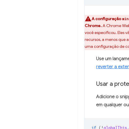
A configuração
min
Chrome.
A Chrome Web 
você especificou. Eles 
recursos, a menos que 
uma configuração de co
Use um lançam
reverter a exte
Usar a prot
Adicione o snip
em qualquer out
if
(
!
globalThis