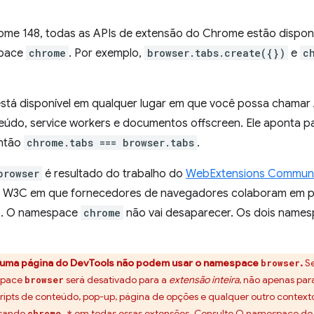
rome 148, todas as APIs de extensão do Chrome estão dispo
space
chrome
. Por exemplo,
browser.tabs.create({})
e
c
tá disponível em qualquer lugar em que você possa chamar A
teúdo, service workers e documentos offscreen. Ele aponta 
então
chrome.tabs === browser.tabs
.
browser
é resultado do trabalho do
WebExtensions Commun
 W3C em que fornecedores de navegadores colaboram em p
s. O namespace
chrome
não vai desaparecer. Os dois names
uma página do DevTools não podem usar o namespace
.
Se
browser
space
será desativado para a
extensão inteira
, não apenas pa
browser
scripts de conteúdo, pop-up, página de opções e qualquer outro contex
usando
em todas essas extensões. Consulte
O namespace do n
chrome.*