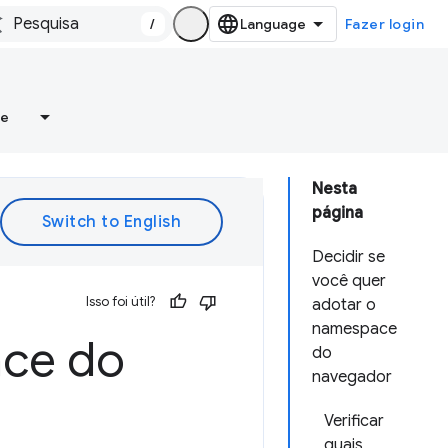
/
Fazer login
re
Nesta
página
Decidir se
você quer
Isso foi útil?
adotar o
namespace
ace do
do
navegador
Verificar
quais