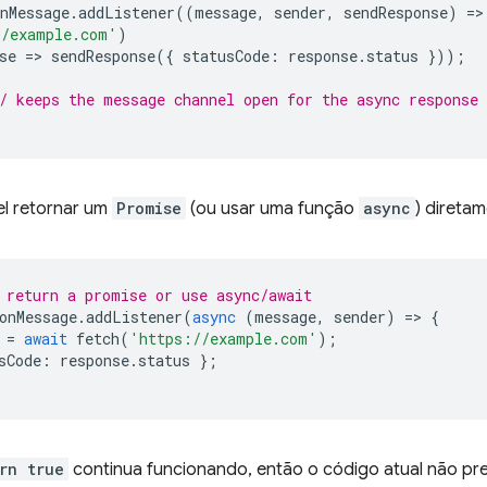
nMessage
.
addListener
((
message
,
sender
,
sendResponse
)
=
>
//example.com'
)
se
=
>
sendResponse
({
statusCode
:
response
.
status
}));
/ keeps the message channel open for the async response
el retornar um
Promise
(ou usar uma função
async
) diretam
 return a promise or use async/await
onMessage
.
addListener
(
async
(
message
,
sender
)
=
>
{
=
await
fetch
(
'https://example.com'
);
sCode
:
response
.
status
};
rn true
continua funcionando, então o código atual não prec