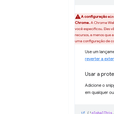
A configuração
min
Chrome.
A Chrome Web 
você especificou. Eles 
recursos, a menos que 
uma configuração de co
Use um lançam
reverter a exte
Usar a prot
Adicione o snip
em qualquer out
if
(
!
globalThis