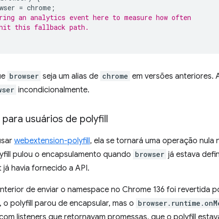
wser
=
chrome
;
ring an analytics event here to measure how often
hit this fallback path.
ue
browser
seja um alias de
chrome
em versões anteriores. 
wser
incondicionalmente.
ara usuários de polyfill
usar
webextension-polyfill
, ela se tornará uma operação nula
lyfill pulou o encapsulamento quando
browser
já estava defi
já havia fornecido a API.
anterior de enviar o namespace no Chrome 136 foi revertida 
 o polyfill parou de encapsular, mas o
browser.runtime.onM
com listeners que retornavam promessas, que o polyfill esta