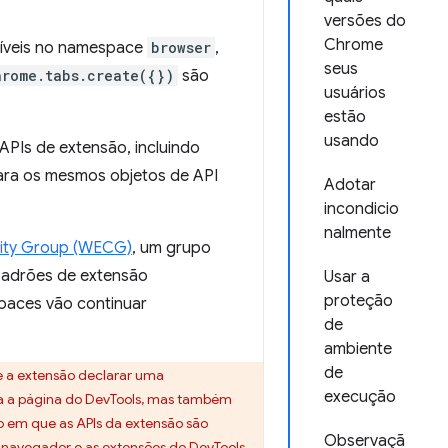
versões do
Chrome
níveis no namespace
browser
,
seus
hrome.tabs.create({})
são
usuários
estão
usando
PIs de extensão, incluindo
para os mesmos objetos de API
Adotar
incondicio
nalmente
ity Group (WECG)
, um grupo
adrões de extensão
Usar a
proteção
paces vão continuar
de
ambiente
de
 a extensão declarar uma
execução
ra a página do DevTools, mas também
to em que as APIs da extensão são
Observaçã
avegador e as extensões do DevTools