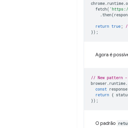
chrome
.
runtime
.
o
fetch
(
'https:
.
then
(
respon
return
true
;
/
});
Agora é possív
// New pattern -
browser
.
runtime
.
const
response
return
{
statu
});
O padrão
retu