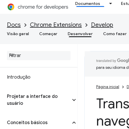
Documentos
Est
Docs
Chrome Extensions
Develop
Visão geral
Começar
Desenvolver
Como fazer
para seu idioma d
Introdução
Página inicial
D
Projetar a interface do
Tran
usuário
nave
Conceitos básicos