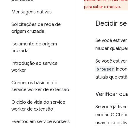
para saber o motivo.
Mensagens nativas
Decidir s
Solicitações de rede de
origem cruzada
Se você estive
Isolamento de origem
mudar qualquer
cruzada
Se você estive
Introdução ao service
browser
incond
worker
atuais que est
Conceitos básicos do
service worker de extensão
Verificar q
O ciclo de vida do service
Se você já tive
worker de extensão
mudar. O Chrom
Eventos em service workers
usam dispositi