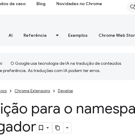
udos de caso
Blog
Novidades no Chrome
AI
Referência
Exemplos
Chrome Web Sto
O Google usa tecnologia de IA na tradução de conteúdos
e preferência. As traduções com IA podem ter erros.
ocs
Chrome Extensions
Develop
sição para o namesp
gador