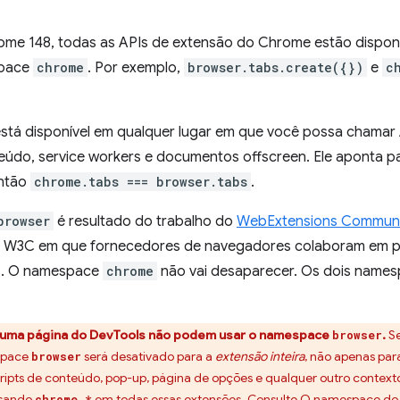
rome 148, todas as APIs de extensão do Chrome estão dispo
space
chrome
. Por exemplo,
browser.tabs.create({})
e
c
tá disponível em qualquer lugar em que você possa chamar A
teúdo, service workers e documentos offscreen. Ele aponta 
então
chrome.tabs === browser.tabs
.
browser
é resultado do trabalho do
WebExtensions Commun
 W3C em que fornecedores de navegadores colaboram em p
s. O namespace
chrome
não vai desaparecer. Os dois names
uma página do DevTools não podem usar o namespace
.
Se
browser
space
será desativado para a
extensão inteira
, não apenas pa
browser
scripts de conteúdo, pop-up, página de opções e qualquer outro contex
usando
em todas essas extensões. Consulte
O namespace do n
chrome.*