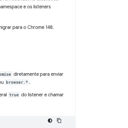
amespace e os listeners
migrar para o Chrome 148.
omise
diretamente para enviar
ou
browser.*
.
eral
true
do listener e chamar