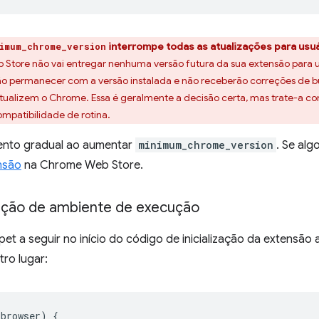
interrompe todas as atualizações para usu
imum_chrome_version
Store não vai entregar nenhuma versão futura da sua extensão para 
vão permanecer com a versão instalada e não receberão correções de 
atualizem o Chrome. Essa é geralmente a decisão certa, mas trate-a 
mpatibilidade de rotina.
ento gradual ao aumentar
minimum_chrome_version
. Se alg
nsão
na Chrome Web Store.
eção de ambiente de execução
pet a seguir no início do código de inicialização da extensão
ro lugar:
.
browser
)
{