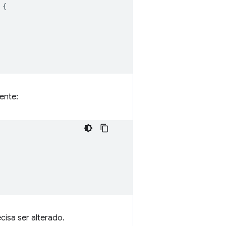
{
ente:
isa ser alterado.