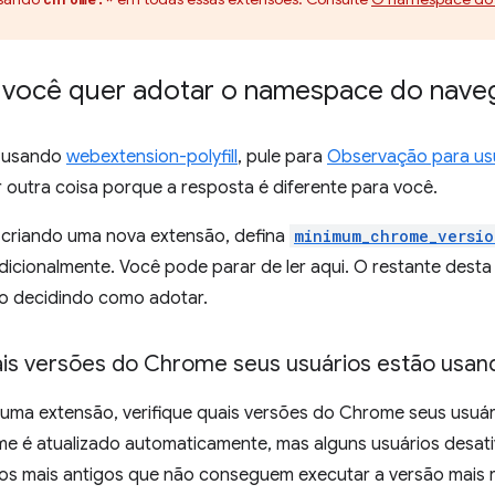
e você quer adotar o namespace do nave
r usando
webextension-polyfill
, pule para
Observação para usuá
 outra coisa porque a resposta é diferente para você.
r criando uma nova extensão, defina
minimum_chrome_versio
icionalmente. Você pode parar de ler aqui. O restante dest
ão decidindo como adotar.
uais versões do Chrome seus usuários estão usan
r uma extensão, verifique quais versões do Chrome seus usuá
e é atualizado automaticamente, mas alguns usuários desati
vos mais antigos que não conseguem executar a versão mais 