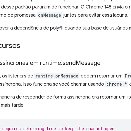
desse padrão pararam de funcionar. O Chrome 148 envia o n
orno de promessa
onMessage
juntos para evitar essa lacuna.
ver a dependência de polyfill quando sua base de usuários 
cursos
ssíncronas em runtime
.
send
Message
 os listeners de
runtime.onMessage
podem retornar um
Pr
ssíncrona. Isso funciona se você chamar usando
chrome.*
maneira de responder de forma assíncrona era retornar um lit
mais tarde:
 requires returning true to keep the channel open