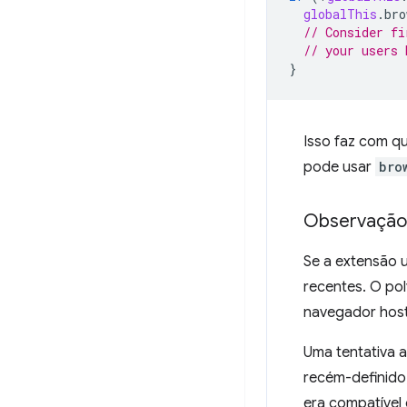
globalThis
.
bro
// Consider fi
// your users 
}
Isso faz com q
pode usar
bro
Observação p
Se a extensão 
recentes. O po
navegador host 
Uma tentativa 
recém-definido,
era compatível 