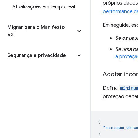
próprios dados 
Atualizações em tempo real
performance da
Em seguida, es
Migrar para o Manifesto
V3
Se os usu
Se uma pa
Segurança e privacidade
a proteç
Adotar inco
Defina
minimu
proteção de t
{
"minimum_chro
}