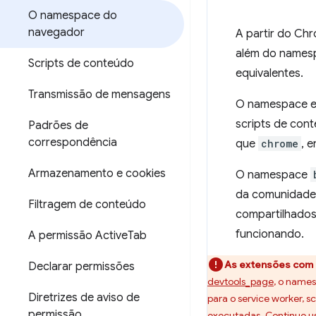
O namespace do
navegador
A partir do Ch
além do name
Scripts de conteúdo
equivalentes.
Transmissão de mensagens
O namespace es
scripts de con
Padrões de
correspondência
que
chrome
, 
Armazenamento e cookies
O namespace
da comunidade
Filtragem de conteúdo
compartilhado
funcionando.
A permissão Active
Tab
As extensões com 
Declarar permissões
devtools_page
, o name
Diretrizes de aviso de
para o service worker, 
permissão
executadas. Continue 