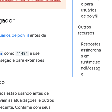
o para
usuários
de polyfill
gador
Outros
recursos
rios de polyfill
antes de
Respostas
assíncrona
n
como
"148"
e use
s em
a seção é para extensões
runtime.se
ndMessag
e
do
rios estão usando antes de
vam as atualizações, e outros
recente. Confirme com seus