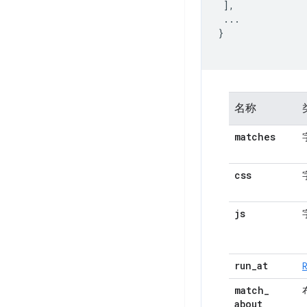
 ],

 ...

}

名称
matches
css
js
run
_
at
match
_
about
_