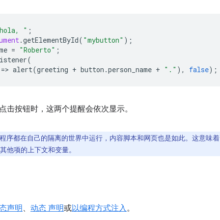
hola, "
;
ument
.
getElementById
(
"mybutton"
);
me
=
"Roberto"
;
istener
(
=
>
alert
(
greeting
+
button
.
person_name
+
"."
),
false
);
点击按钮时，这两个提醒会依次显示。
程序都在自己的隔离的世界中运行，内容脚本和网页也是如此。这意味着
其他项的上下文和变量。
态声明
、
动态 声明
或
以编程方式注入
。