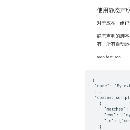
使用静态声
对于应在一组已知
静态声明的脚
有。所有自动运
manifest.json
{

 "name": "My ext
 ...

 "content_script
   {

     "matches": 
     "css": ["my
     "js": ["con
   }
