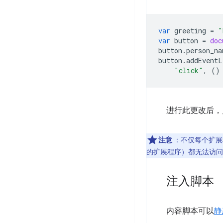
var
greeting
=
"
var
button
=
doc
button
.
person_na
button
.
addEventL
"click"
,
()
进行此更改后，
注意
：不仅每个扩展
的扩展程序）都无法访问
注入脚本
内容脚本可以
静