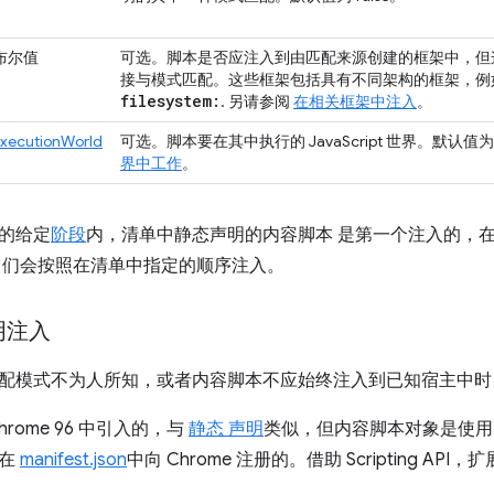
布尔值
可选。脚本是否应注入到由匹配来源创建的框架中，但
接与模式匹配。这些框架包括具有不同架构的框架，例
filesystem:
. 另请参阅
在相关框架中注入
。
ExecutionWorld
可选。脚本要在其中执行的 JavaScript 世界。默认值
界中工作
。
的给定
阶段
内，清单中静态声明的内容脚本 是第一个注入的，
它们会按照在清单中指定的顺序注入。
明注入
配模式不为人所知，或者内容脚本不应始终注入到已知宿主中时
rome 96 中引入的，与
静态 声明
类似，但内容脚本对象是使
是在
manifest.json
中向 Chrome 注册的。借助 Scripting A