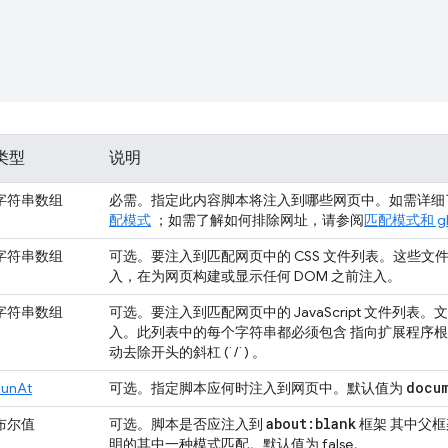
类型
说明
字符串数组
必需。指定此内容脚本将注入到哪些网页中。如需详细
配模式
；如需了解如何排除网址，请参阅
匹配模式和 gl
字符串数组
可选。要注入到匹配网页中的 CSS 文件列表。这些
入，在为网页构建或显示任何 DOM 之前注入。
字符串数组
可选。要注入到匹配网页中的 JavaScript 文件列
入。此列表中的每个字符串都必须包含 指向扩展程序
动去除开头的斜杠 (`/`) 。
docu
RunAt
可选。指定脚本应何时注入到网页中。默认值为
about:blank
布尔值
可选。脚本是否应注入到
框架 其中父
明的其中一种模式匹配。默认值为 false。