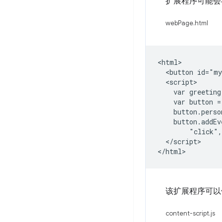
扩展程序可能会
webPage.html
<html>

  <button id="my
  <script>

    var greeting
    var button =
    button.perso
    button.addEv
        "click",
  </script>

该扩展程序可
content-script.js