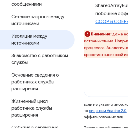
сообщениями
SharedArrayBu
побочные эффе
Сетевые запросы между
COOP и COEP
источниками
Внимание:
даже ес
Изоляция между
источниковыми. Наприм
источниками
процессов. Аналогично
кросс-источниковой и
Знакомство с работником
службы
Основные сведения о
работниках службы
расширения
Жизненный цикл
Если не указано иное, 
работника службы
по
лицензии Apache 2.0
расширения
аффилированных лиц.
События в сервисных
Последнее обновление: