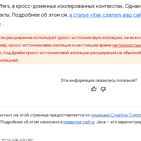
ffers, в кросс-доменных изолированных контекстах. Одна
кты. Подробнее об этом см.
в статье «Как сделать ваш с
»
.
ли расширение использует кросс-источниковую изоляцию, не все к
ер, кросс-источниковая изоляция в настоящее время
не полностью
, подфрейм кросс-источниковой изоляции расширения на обычной 
золяцией.
Эта информация оказалась полезной?
контент на этой странице предоставляется по
лицензии Creative Commo
. Подробнее об этом написано в
правилах сайта
. Java – это зарегистр
 2021-08-03 UTC.