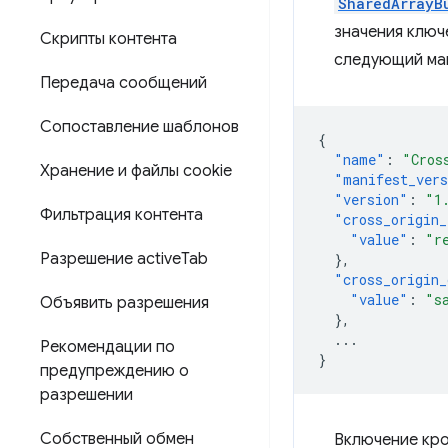
SharedArrayB
значения ключ
Скрипты контента
следующий ман
Передача сообщений
Сопоставление шаблонов
{
"name"
:
"Cros
Хранение и файлы cookie
"manifest_ver
"version"
:
"1
Фильтрация контента
"cross_origin_
"value"
:
"r
Разрешение active
Tab
},
"cross_origin_
"value"
:
"s
Объявить разрешения
},
...
Рекомендации по
}
предупреждению о
разрешении
Собственный обмен
Включение кро