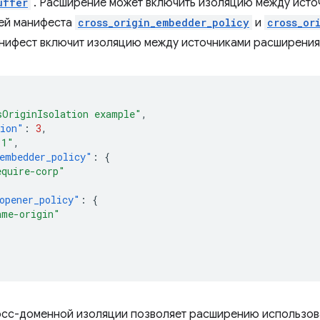
uffer
. Расширение может включить изоляцию между исто
ей манифеста
cross_origin_embedder_policy
и
cross_or
ифест включит изоляцию между источниками расширения
sOriginIsolation example"
,
sion"
:
3
,
.1"
,
embedder_policy"
:
{
equire-corp"
opener_policy"
:
{
ame-origin"
сс-доменной изоляции позволяет расширению использова