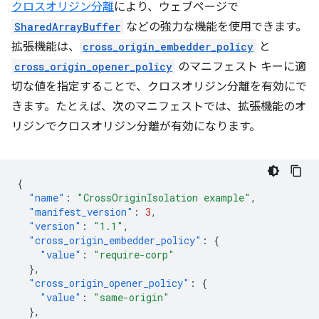
クロスオリジン分離
により、ウェブページで
SharedArrayBuffer
などの強力な機能を使用できます。
拡張機能は、
cross_origin_embedder_policy
と
cross_origin_opener_policy
のマニフェスト キーに適
切な値を指定することで、クロスオリジン分離を有効にで
きます。たとえば、次のマニフェストでは、拡張機能のオ
リジンでクロスオリジン分離が有効になります。
{
"name"
:
"CrossOriginIsolation example"
,
"manifest_version"
:
3
,
"version"
:
"1.1"
,
"cross_origin_embedder_policy"
:
{
"value"
:
"require-corp"
},
"cross_origin_opener_policy"
:
{
"value"
:
"same-origin"
},