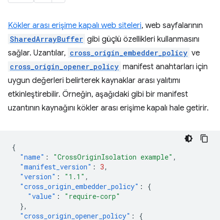
Kökler arası erişime kapalı web siteleri
, web sayfalarının
SharedArrayBuffer
gibi güçlü özellikleri kullanmasını
sağlar. Uzantılar,
cross_origin_embedder_policy
ve
cross_origin_opener_policy
manifest anahtarları için
uygun değerleri belirterek kaynaklar arası yalıtımı
etkinleştirebilir. Örneğin, aşağıdaki gibi bir manifest
uzantının kaynağını kökler arası erişime kapalı hale getirir.
{
"name"
:
"CrossOriginIsolation example"
,
"manifest_version"
:
3
,
"version"
:
"1.1"
,
"cross_origin_embedder_policy"
:
{
"value"
:
"require-corp"
},
"cross_origin_opener_policy"
:
{