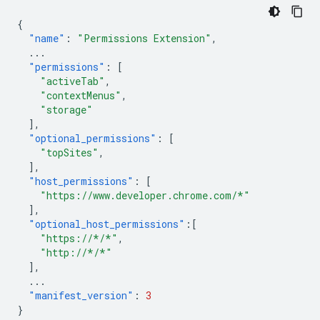
{
"name"
:
"Permissions Extension"
,
...
"permissions"
:
[
"activeTab"
,
"contextMenus"
,
"storage"
],
"optional_permissions"
:
[
"topSites"
,
],
"host_permissions"
:
[
"https://www.developer.chrome.com/*"
],
"optional_host_permissions"
:[
"https://*/*"
,
"http://*/*"
],
...
"manifest_version"
:
3
}