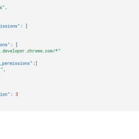
,
s"
,
issions"
:
[
ions"
:
[
.developer.chrome.com/*"
_permissions"
:[
*"
,
"
sion"
:
3