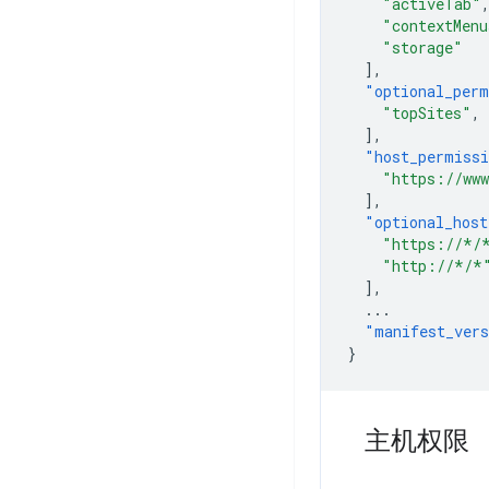
"activeTab"
"contextMenu
"storage"
],
"optional_perm
"topSites"
,
],
"host_permiss
"https://www
],
"optional_host
"https://*/
"http://*/*
],
...
"manifest_ver
}
主机权限