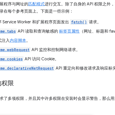
展程序与网址的
匹配模式
进行交互。除了自身的 API 权限之外
录在每个参考页面上。下面是一些示例：
Service Worker 和扩展程序页面发出
fetch()
请求。
ome.tabs
API 读取和查询敏感的
标签页属性
（网址、标题和 favI
式注入
内容脚本
。
ome.webRequest
API 监控和控制网络请求。
ome.cookies
API 访问 Cookie。
ome.declarativeNetRequest
API 重定向和修改请求及响应标
的权限
求了多项权限，并且其中许多权限在安装时会显示警告，那么用