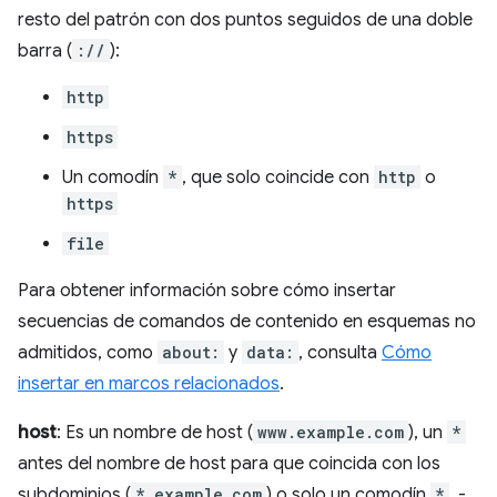
resto del patrón con dos puntos seguidos de una doble
barra (
://
):
http
https
Un comodín
*
, que solo coincide con
http
o
https
file
Para obtener información sobre cómo insertar
secuencias de comandos de contenido en esquemas no
admitidos, como
about:
y
data:
, consulta
Cómo
insertar en marcos relacionados
.
host
: Es un nombre de host (
www.example.com
), un
*
antes del nombre de host para que coincida con los
subdominios (
*.example.com
) o solo un comodín
*
. -