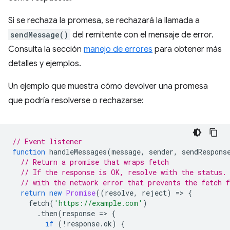
Si se rechaza la promesa, se rechazará la llamada a
sendMessage()
del remitente con el mensaje de error.
Consulta la sección
manejo de errores
para obtener más
detalles y ejemplos.
Un ejemplo que muestra cómo devolver una promesa
que podría resolverse o rechazarse:
// Event listener
function
handleMessages
(
message
,
sender
,
sendRespons
// Return a promise that wraps fetch
// If the response is OK, resolve with the status.
// with the network error that prevents the fetch 
return
new
Promise
((
resolve
,
reject
)
=
>
{
fetch
(
'https://example.com'
)
.
then
(
response
=
>
{
if
(
!
response
.
ok
)
{