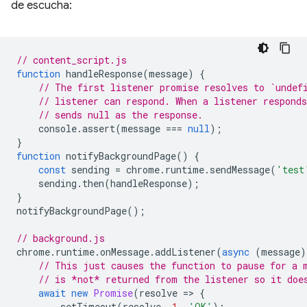
de escucha:
// content_script.js
function
handleResponse
(
message
)
{
// The first listener promise resolves to `undef
// listener can respond. When a listener respond
// sends null as the response.
console
.
assert
(
message
===
null
);
}
function
notifyBackgroundPage
()
{
const
sending
=
chrome
.
runtime
.
sendMessage
(
'test
sending
.
then
(
handleResponse
);
}
notifyBackgroundPage
();
// background.js
chrome
.
runtime
.
onMessage
.
addListener
(
async
(
message
)
// This just causes the function to pause for a 
// is *not* returned from the listener so it doe
await
new
Promise
(
resolve
=
>
{
setTimeout
(
resolve
,
1
,
'OK'
);