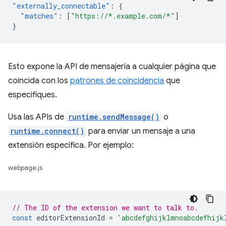
"externally_connectable"
:
{
"matches"
:
[
"https://*.example.com/*"
]
}
Esto expone la API de mensajería a cualquier página que
coincida con los
patrones de coincidencia
que
especifiques.
Usa las APIs de
runtime.sendMessage()
o
runtime.connect()
para enviar un mensaje a una
extensión específica. Por ejemplo:
webpage.js
// The ID of the extension we want to talk to.
const
editorExtensionId
=
'abcdefghijklmnoabcdefhijk