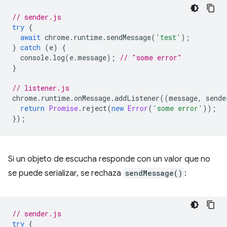
// sender.js
try
{
await
chrome
.
runtime
.
sendMessage
(
'test'
);
}
catch
(
e
)
{
console
.
log
(
e
.
message
);
// "some error"
}
// listener.js
chrome
.
runtime
.
onMessage
.
addListener
((
message
,
sende
return
Promise
.
reject
(
new
Error
(
'some error'
));
});
Si un objeto de escucha responde con un valor que no
se puede serializar, se rechaza
sendMessage()
:
// sender.js
try
{