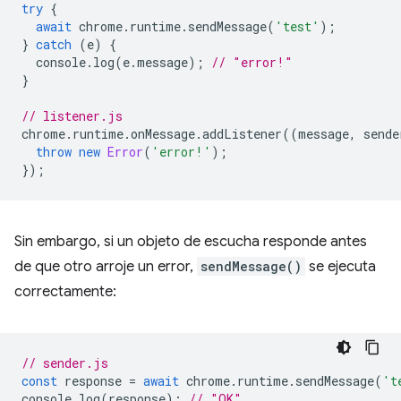
try
{
await
chrome
.
runtime
.
sendMessage
(
'test'
);
}
catch
(
e
)
{
console
.
log
(
e
.
message
);
// "error!"
}
// listener.js
chrome
.
runtime
.
onMessage
.
addListener
((
message
,
sende
throw
new
Error
(
'error!'
);
});
Sin embargo, si un objeto de escucha responde antes
de que otro arroje un error,
sendMessage()
se ejecuta
correctamente:
// sender.js
const
response
=
await
chrome
.
runtime
.
sendMessage
(
't
console
.
log
(
response
);
// "OK"