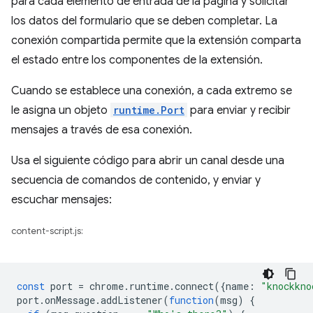
para cada elemento de entrada de la página y solicitar
los datos del formulario que se deben completar. La
conexión compartida permite que la extensión comparta
el estado entre los componentes de la extensión.
Cuando se establece una conexión, a cada extremo se
le asigna un objeto
runtime.Port
para enviar y recibir
mensajes a través de esa conexión.
Usa el siguiente código para abrir un canal desde una
secuencia de comandos de contenido, y enviar y
escuchar mensajes:
content-script.js:
const
port
=
chrome
.
runtime
.
connect
({
name
:
"knockkno
port
.
onMessage
.
addListener
(
function
(
msg
)
{