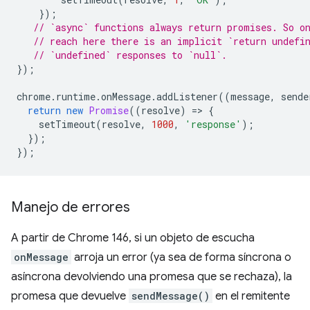
});
// `async` functions always return promises. So o
// reach here there is an implicit `return undefi
// `undefined` responses to `null`.
});
chrome
.
runtime
.
onMessage
.
addListener
((
message
,
sende
return
new
Promise
((
resolve
)
=
>
{
setTimeout
(
resolve
,
1000
,
'response'
);
});
});
Manejo de errores
A partir de Chrome 146, si un objeto de escucha
onMessage
arroja un error (ya sea de forma síncrona o
asíncrona devolviendo una promesa que se rechaza), la
promesa que devuelve
sendMessage()
en el remitente