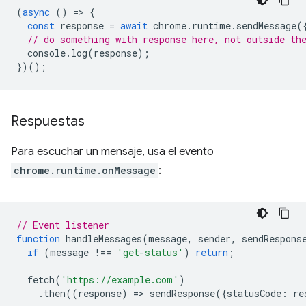
(
async
()
=
>
{
const
response
=
await
chrome
.
runtime
.
sendMessage
(
// do something with response here, not outside th
console
.
log
(
response
);
})();
Respuestas
Para escuchar un mensaje, usa el evento
chrome.runtime.onMessage
:
// Event listener
function
handleMessages
(
message
,
sender
,
sendRespons
if
(
message
!==
'get-status'
)
return
;
fetch
(
'https://example.com'
)
.
then
((
response
)
=
>
sendResponse
({
statusCode
:
re