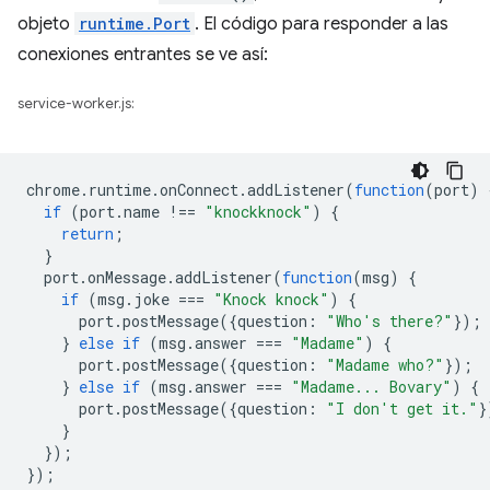
objeto
runtime.Port
. El código para responder a las
conexiones entrantes se ve así:
service-worker.js:
chrome
.
runtime
.
onConnect
.
addListener
(
function
(
port
)
if
(
port
.
name
!==
"knockknock"
)
{
return
;
}
port
.
onMessage
.
addListener
(
function
(
msg
)
{
if
(
msg
.
joke
===
"Knock knock"
)
{
port
.
postMessage
({
question
:
"Who's there?"
});
}
else
if
(
msg
.
answer
===
"Madame"
)
{
port
.
postMessage
({
question
:
"Madame who?"
});
}
else
if
(
msg
.
answer
===
"Madame... Bovary"
)
{
port
.
postMessage
({
question
:
"I don't get it."
}
}
});
});