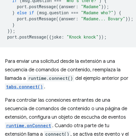
if
(
msg
.
question
===
"Who's there?"
)
{
port
.
postMessage
({
answer
:
"Madame"
});
}
else
if
(
msg
.
question
===
"Madame who?"
)
{
port
.
postMessage
({
answer
:
"Madame... Bovary"
});
}
});
port
.
postMessage
({
joke
:
"Knock knock"
});
Para enviar una solicitud desde la extensión a una
secuencia de comandos de contenido, reemplaza la
llamada a
runtime.connect()
del ejemplo anterior por
tabs.connect()
.
Para controlar las conexiones entrantes de una
secuencia de comandos de contenido o una página de
extensión, configura un objeto de escucha de eventos
runtime.onConnect
. Cuando otra parte de tu
extensión llama a
connect()
, se activa este evento y el