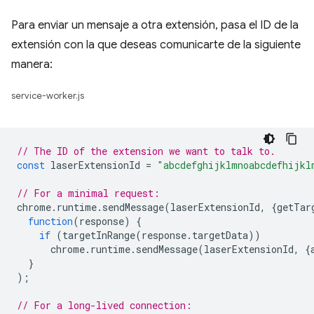
Para enviar un mensaje a otra extensión, pasa el ID de la
extensión con la que deseas comunicarte de la siguiente
manera:
service-worker.js
// The ID of the extension we want to talk to.
const
laserExtensionId
=
"abcdefghijklmnoabcdefhijkl
// For a minimal request:
chrome
.
runtime
.
sendMessage
(
laserExtensionId
,
{
getTar
function
(
response
)
{
if
(
targetInRange
(
response
.
targetData
))
chrome
.
runtime
.
sendMessage
(
laserExtensionId
,
{
}
);
// For a long-lived connection: