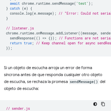
await
chrome
.
runtime
.
sendMessage
(
'test'
);
}
catch
(
e
)
{
console
.
log
(
e
.
message
);
// "Error: Could not seria
}
// listener.js
chrome
.
runtime
.
onMessage
.
addListener
((
message
,
sende
sendResponse
(()
=
>
{});
// Functions are not seria
return
true
;
// Keep channel open for async sendRe
});
Si un objeto de escucha arroja un error de forma
síncrona antes de que responda cualquier otro objeto
de escucha, se rechaza la promesa
sendMessage()
del
objeto de escucha:
// sender.js