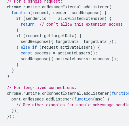
// For a single request:
chrome
.
runtime
.
onMessageExternal
.
addListener
(
function
(
request
,
sender
,
sendResponse
)
{
if
(
sender
.
id
!==
allowlistedExtension
)
{
return
;
// don't allow this extension access
}
if
(
request
.
getTargetData
)
{
sendResponse
({
targetData
:
targetData
});
}
else
if
(
request
.
activateLasers
)
{
const
success
=
activateLasers
();
sendResponse
({
activateLasers
:
success
});
}
}
);
// For long-lived connections:
chrome
.
runtime
.
onConnectExternal
.
addListener
(
functio
port
.
onMessage
.
addListener
(
function
(
msg
)
{
// See other examples for sample onMessage handl
});
});