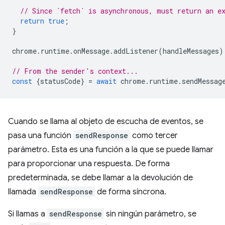
// Since `fetch` is asynchronous, must return an e
return
true
;
}
chrome
.
runtime
.
onMessage
.
addListener
(
handleMessages
)
// From the sender's context...
const
{
statusCode
}
=
await
chrome
.
runtime
.
sendMessag
Cuando se llama al objeto de escucha de eventos, se
pasa una función
sendResponse
como tercer
parámetro. Esta es una función a la que se puede llamar
para proporcionar una respuesta. De forma
predeterminada, se debe llamar a la devolución de
llamada
sendResponse
de forma síncrona.
Si llamas a
sendResponse
sin ningún parámetro, se