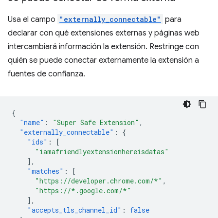
Usa el campo
"externally_connectable"
para
declarar con qué extensiones externas y páginas web
intercambiará información la extensión. Restringe con
quién se puede conectar externamente la extensión a
fuentes de confianza.
{
"name"
:
"Super Safe Extension"
,
"externally_connectable"
:
{
"ids"
:
[
"iamafriendlyextensionhereisdatas"
],
"matches"
:
[
"https://developer.chrome.com/*"
,
"https://*.google.com/*"
],
"accepts_tls_channel_id"
:
false