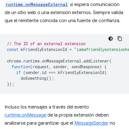
runtime.onMessageExternal
si espera comunicación
de un sitio web o una extensión externos. Siempre valida
que el remitente coincida con una fuente de confianza.
// The ID of an external extension
const
kFriendlyExtensionId
=
"iamafriendlyextensionh
chrome
.
runtime
.
onMessageExternal
.
addListener
(
function
(
request
,
sender
,
sendResponse
)
{
if
(
sender
.
id
===
kFriendlyExtensionId
)
doSomething
();
});
Incluso los mensajes a través del evento
runtime.onMessage
de la propia extensión deben
analizarse para garantizar que el
MessageSender
no