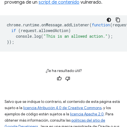
provenga de un
script de contenido
vulnerado.
chrome
.
runtime
.
onMessage
.
addListener
(
function
(
reques
if
(
request
.
allowedAction
)
console
.
log
(
"This is an allowed action."
);
});
¿Te ha resultado útil?
Salvo que se indique lo contrario, el contenido de esta página está
sujeto a la
licencia Atribución 4.0 de Creative Commons
, y los
ejemplos de código están sujetos a la
licencia Apache 2.0
. Para
obtener más información, consulta las
políticas del sitio de
Google Developers
. Java es una marca registrada de Oracle o sus