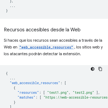
},
...
}
Recursos accesibles desde la Web
Si haces que los recursos sean accesibles a través de la
Web en
"web_accessible_resources"
, los sitios web y
los atacantes podrán detectar la extensión.
{
...
"web_accessible_resources"
:
[
{
"resources"
:
[
"test1.png"
,
"test2.png"
],
"matches"
:
[
"https://web-accessible-resources
}
]