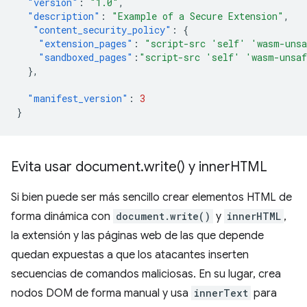
"version"
:
"1.0"
,
"description"
:
"Example of a Secure Extension"
,
"content_security_policy"
:
{
"extension_pages"
:
"script-src 'self' 'wasm-uns
"sandboxed_pages"
:
"script-src 'self' 'wasm-unsa
},
"manifest_version"
:
3
}
Evita usar document
.
write(
) y inner
HTML
Si bien puede ser más sencillo crear elementos HTML de
forma dinámica con
document.write()
y
innerHTML
,
la extensión y las páginas web de las que depende
quedan expuestas a que los atacantes inserten
secuencias de comandos maliciosas. En su lugar, crea
nodos DOM de forma manual y usa
innerText
para