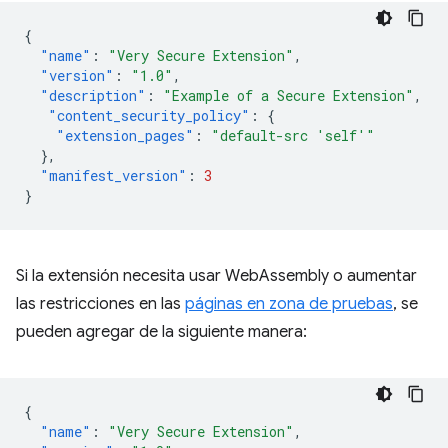
{
"name"
:
"Very Secure Extension"
,
"version"
:
"1.0"
,
"description"
:
"Example of a Secure Extension"
,
"content_security_policy"
:
{
"extension_pages"
:
"default-src 'self'"
},
"manifest_version"
:
3
}
Si la extensión necesita usar WebAssembly o aumentar
las restricciones en las
páginas en zona de pruebas
, se
pueden agregar de la siguiente manera:
{
"name"
:
"Very Secure Extension"
,