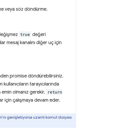
e veya söz döndürme.
n değişmez
true
değeri
r mesaj kanalını diğer uç için
inden promise döndürebilirsiniz.
ullanıcıların tarayıcılarında
en emin olmanız gerekir.
return
lar için çalışmaya devam eder.
arı'nı genişletiyorsa uzantı komut dosyası