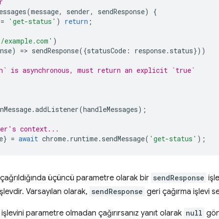
r
essages
(
message
,
sender
,
sendResponse
)
{
==
'get-status'
)
return
;
//example.com'
)
nse
)
=
>
sendResponse
({
statusCode
:
response
.
status
}))
h` is asynchronous, must return an explicit `true`
nMessage
.
addListener
(
handleMessages
);
er's context...
e
}
=
await
chrome
.
runtime
.
sendMessage
(
'get-status'
);
isi çağrıldığında üçüncü parametre olarak bir
sendResponse
işle
işlevdir. Varsayılan olarak,
sendResponse
geri çağırma işlevi s
işlevini parametre olmadan çağırırsanız yanıt olarak
null
gönd