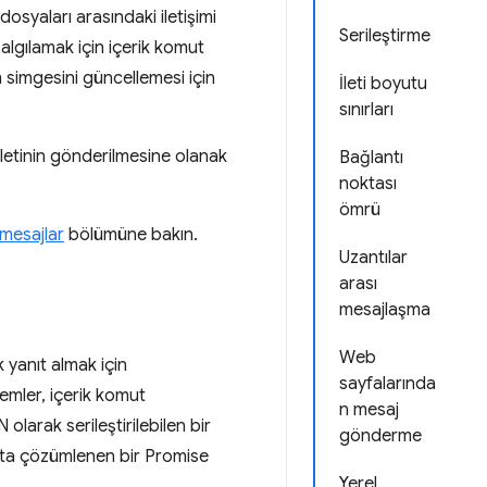
osyaları arasındaki iletişimi
Serileştirme
 algılamak için içerik komut
m simgesini güncellemesi için
İleti boyutu
sınırları
 iletinin gönderilmesine olanak
Bağlantı
noktası
ömrü
 mesajlar
bölümüne bakın.
Uzantılar
arası
mesajlaşma
Web
 yanıt almak için
sayfalarında
temler, içerik komut
n mesaj
larak serileştirilebilen bir
gönderme
nıta çözümlenen bir Promise
Yerel