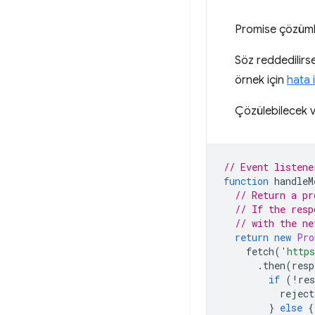
Promise çözümle
Söz reddedilir
örnek için
hata 
Çözülebilecek v
// Event listene
function
handleM
// Return a pr
// If the resp
// with the ne
return
new
Pro
fetch
(
'http
.
then
(
resp
if
(
!
res
reject
}
else
{