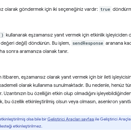
ız olarak göndermek için iki seçeneğiniz vardır:
true
döndürm
()
kullanarak eşzamansız yanıt vermek için etkinlik işleyicide
 değeri değil) döndürün. Bu işlem,
sendResponse
aranana kada
aha sonra aramanıza olanak tanır.
tibaren, eşzamansız olarak yanıt vermek için bir ileti işleyicis
ademeli olarak kullanıma sunulmaktadır. Bu nedenle, henüz tüm k
ir. Uzantınızın bu özelliğin etkin olup olmadığını işleyebildiğind
, bu özellik etkinleştirilmiş olsun veya olmasın, asenkron yanıt
tkinleştirilmiş olsa bile bir
Geliştirici Araçları sayfası
ile Geliştirici Araçl
steği etkinleştirilmez.