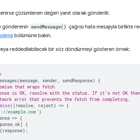
nirse çözümlenen değeri yanıt olarak gönderilir.
se gönderenin
sendMessage()
çağrısı hata mesajıyla birlikte re
işleme
bölümüne bakın.
eya reddedilebilecek bir söz döndürmeyi gösteren örnek:
r
essages
(
message
,
sender
,
sendResponse
)
{
omise that wraps fetch
onse is OK, resolve with the status. If it's not OK the
twork error that prevents the fetch from completing.
mise
((
resolve
,
reject
)
=
>
{
s://example.com'
)
onse
=
>
{
ponse
.
ok
)
{
(
response
);