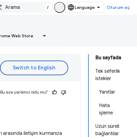
/
Oturum aç
rome Web Store
Bu sayfada
Tek seferlik
istekler
Yanıtlar
Bu size yardımcı oldu mu?
Hata
işleme
Uzun süreli
rı arasında iletişim kurmanıza
bağlantılar