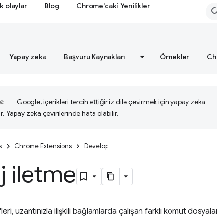
k olaylar
Blog
Chrome'daki Yenilikler
Yapay zeka
Başvuru Kaynakları
Örnekler
Ch
Google, içerikleri tercih ettiğiniz dile çevirmek için yapay zeka
ır. Yapay zeka çevirilerinde hata olabilir.
s
Chrome Extensions
Develop
 iletme
eri, uzantınızla ilişkili bağlamlarda çalışan farklı komut dosyala