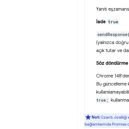
Yanıtı eşzamans
İade
true
sendResponse
(yalnızca doğru
açık tutar ve d
Söz döndürme
Chrome 148'den i
Bu güncelleme k
kullanılamayabil
true;
kullanmak
Not:
Uzantı, özelliği e
bağlamlarında Promise de