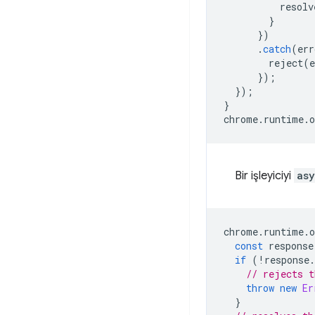
resolv
}
})
.
catch
(
err
reject
(
e
});
});
}
chrome
.
runtime
.
o
Bir işleyiciyi
as
chrome
.
runtime
.
o
const
response
if
(
!
response
.
// rejects t
throw
new
Er
}