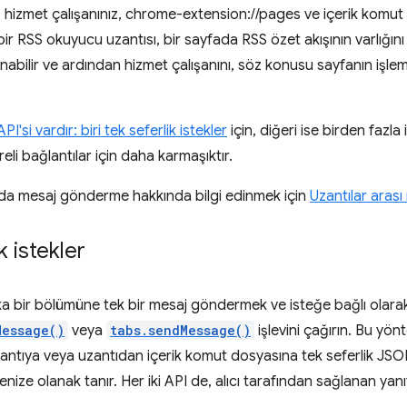
, hizmet çalışanınız, chrome-extension://pages ve içerik komut d
 bir RSS okuyucu uzantısı, bir sayfada RSS özet akışının varlığını
anabilir ve ardından hizmet çalışanını, söz konusu sayfanın işle
API'si vardır: biri
tek seferlik istekler
için, diğeri ise birden fazla
eli bağlantılar için daha karmaşıktır.
nda mesaj gönderme hakkında bilgi edinmek için
Uzantılar arası
k istekler
ka bir bölümüne tek bir mesaj göndermek ve isteğe bağlı olarak
Message()
veya
tabs.sendMessage()
işlevini çağırın. Bu yön
ntıya veya uzantıdan içerik komut dosyasına tek seferlik JSON o
ize olanak tanır. Her iki API de, alıcı tarafından sağlanan ya