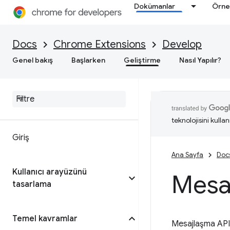
Dokümanlar
Örne
Docs
Chrome Extensions
Develop
Genel bakış
Başlarken
Geliştirme
Nasıl Yapılır?
teknolojisini kullan
Giriş
Ana Sayfa
Doc
Kullanıcı arayüzünü
Mesaj
tasarlama
Temel kavramlar
Mesajlaşma API'l