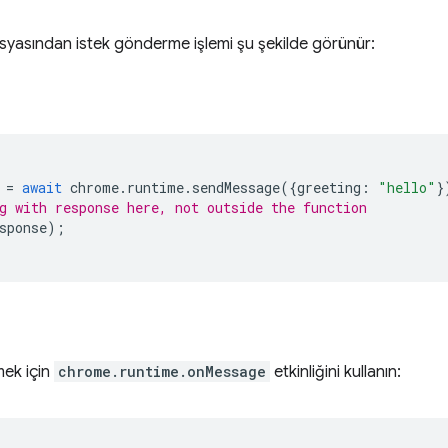
syasından istek gönderme işlemi şu şekilde görünür:
=
await
chrome
.
runtime
.
sendMessage
({
greeting
:
"hello"
}
g with response here, not outside the function
sponse
);
mek için
chrome.runtime.onMessage
etkinliğini kullanın: