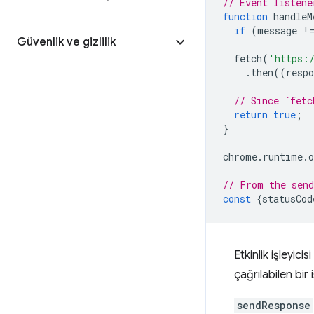
// Event listene
function
handleM
if
(
message
!
Güvenlik ve gizlilik
fetch
(
'https:
.
then
((
respo
// Since `fetc
return
true
;
}
chrome
.
runtime
.
o
// From the send
const
{
statusCod
Etkinlik işleyic
çağrılabilen bir 
sendResponse