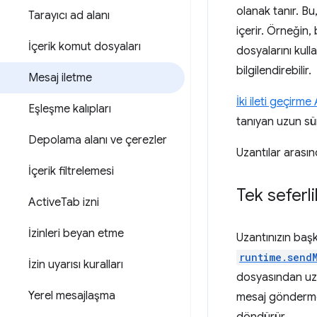
olanak tanır. Bu
Tarayıcı ad alanı
içerir. Örneğin,
İçerik komut dosyaları
dosyalarını kull
bilgilendirebilir.
Mesaj iletme
İki ileti geçirme 
Eşleşme kalıpları
tanıyan uzun sür
Depolama alanı ve çerezler
Uzantılar arası
İçerik filtrelemesi
Tek seferli
Active
Tab izni
İzinleri beyan etme
Uzantınızın baş
runtime.send
İzin uyarısı kuralları
dosyasından uza
Yerel mesajlaşma
mesaj göndermen