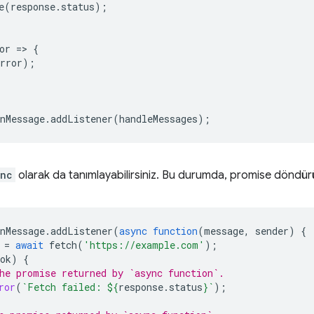
e
(
response
.
status
);
or
=
>
{
rror
);
nMessage
.
addListener
(
handleMessages
);
ync
olarak da tanımlayabilirsiniz. Bu durumda, promise döndürü
nMessage
.
addListener
(
async
function
(
message
,
sender
)
{
=
await
fetch
(
'https://example.com'
);
ok
)
{
he promise returned by `async function`.
ror
(
`Fetch failed: 
${
response
.
status
}
`
);