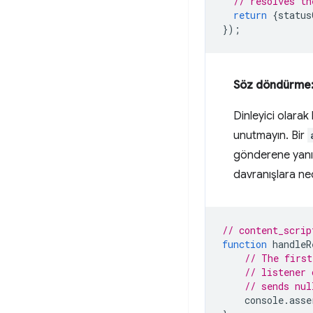
// resolves th
return
{
status
});
Söz döndürme
Dinleyici olarak 
unutmayın. Bir
gönderene yanı
davranışlara ned
// content_scrip
function
handleR
// The first
// listener 
// sends nul
console
.
asse