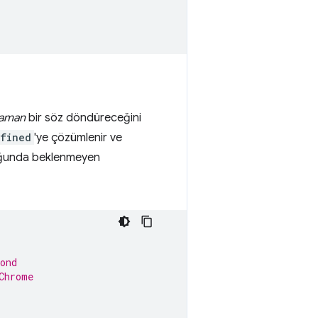
zaman
bir söz döndüreceğini
fined
'ye çözümlenir ve
lduğunda beklenmeyen
ond
Chrome