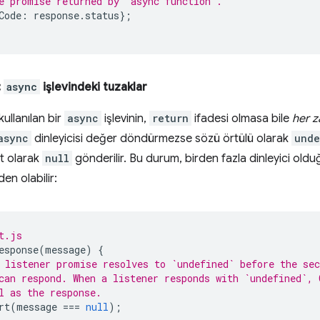
e promise returned by `async function`.
Code
:
response
.
status
};
:
async
işlevindeki tuzaklar
kullanılan bir
async
işlevinin,
return
ifadesi olmasa bile
her 
async
dinleyicisi değer döndürmezse sözü örtülü olarak
unde
t olarak
null
gönderilir. Bu durum, birden fazla dinleyici o
en olabilir:
t.js
esponse
(
message
)
{
 listener promise resolves to `undefined` before the sec
can respond. When a listener responds with `undefined`, 
l as the response.
rt
(
message
===
null
);