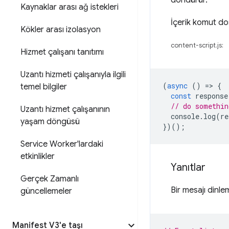
döndürür.
Kaynaklar arası ağ istekleri
İçerik komut do
Kökler arası izolasyon
content-script.js:
Hizmet çalışanı tanıtımı
Uzantı hizmeti çalışanıyla ilgili
(
async
()
=
>
{
temel bilgiler
const
response
// do somethin
Uzantı hizmet çalışanının
console
.
log
(
re
yaşam döngüsü
})();
Service Worker'lardaki
etkinlikler
Yanıtlar
Gerçek Zamanlı
Bir mesajı dinle
güncellemeler
Manifest V3'e taşı