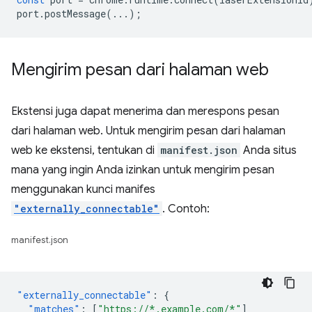
port
.
postMessage
(...);
Mengirim pesan dari halaman web
Ekstensi juga dapat menerima dan merespons pesan
dari halaman web. Untuk mengirim pesan dari halaman
web ke ekstensi, tentukan di
manifest.json
Anda situs
mana yang ingin Anda izinkan untuk mengirim pesan
menggunakan kunci manifes
"externally_connectable"
. Contoh:
manifest.json
"externally_connectable"
:
{
"matches"
:
[
"https://*.example.com/*"
]