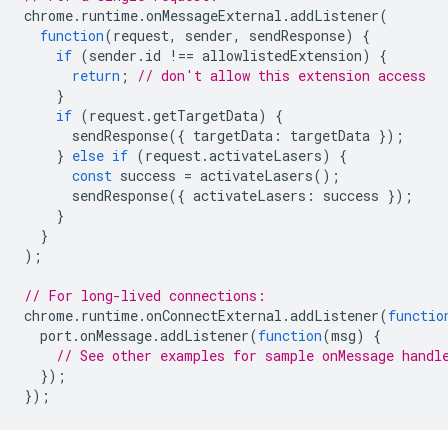
chrome
.
runtime
.
onMessageExternal
.
addListener
(
function
(
request
,
sender
,
sendResponse
)
{
if
(
sender
.
id
!==
allowlistedExtension
)
{
return
;
// don't allow this extension access
}
if
(
request
.
getTargetData
)
{
sendResponse
({
targetData
:
targetData
});
}
else
if
(
request
.
activateLasers
)
{
const
success
=
activateLasers
();
sendResponse
({
activateLasers
:
success
});
}
}
);
// For long-lived connections:
chrome
.
runtime
.
onConnectExternal
.
addListener
(
functio
port
.
onMessage
.
addListener
(
function
(
msg
)
{
// See other examples for sample onMessage handl
});
});