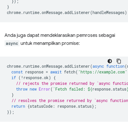
});
}
chrome
.
runtime
.
onMessage
.
addListener
(
handleMessages
)
Anda juga dapat mendeklarasikan pemroses sebagai
async
untuk menampilkan promise:
chrome
.
runtime
.
onMessage
.
addListener
(
async
function
(
const
response
=
await
fetch
(
'https://example.com'
if
(
!
response
.
ok
)
{
// rejects the promise returned by `async functi
throw
new
Error
(
`Fetch failed: 
${
response
.
status
}
// resolves the promise returned by `async functio
return
{
statusCode
:
response
.
status
};
});