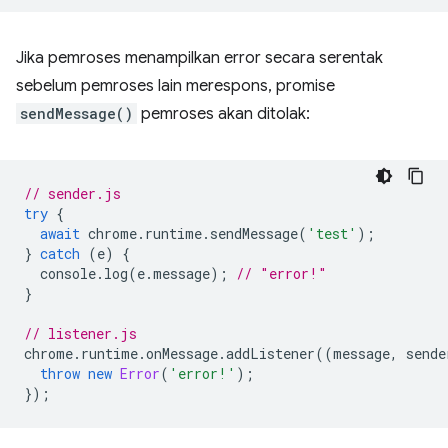
Jika pemroses menampilkan error secara serentak
sebelum pemroses lain merespons, promise
sendMessage()
pemroses akan ditolak:
// sender.js
try
{
await
chrome
.
runtime
.
sendMessage
(
'test'
);
}
catch
(
e
)
{
console
.
log
(
e
.
message
);
// "error!"
}
// listener.js
chrome
.
runtime
.
onMessage
.
addListener
((
message
,
sende
throw
new
Error
(
'error!'
);
});