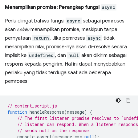
Menampilkan promise: Perangkap fungsi
async
Perlu diingat bahwa fungsi
async
sebagai pemroses
akan
selalu
menampilkan promise, meskipun tanpa
pernyataan
return
. Jika pemroses
async
tidak
menampilkan nilai, promise-nya akan di-resolve secara
implisit ke
undefined
, dan
null
akan dikirim sebagai
respons kepada pengirim. Hal ini dapat menyebabkan
perilaku yang tidak terduga saat ada beberapa
pemroses:
// content_script.js
function
handleResponse
(
message
)
{
// The first listener promise resolves to `undef
// listener can respond. When a listener respond
// sends null as the response.
console
.
assert
(
message
===
null
);