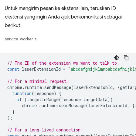
Untuk mengirim pesan ke ekstensi lain, teruskan ID
ekstensi yang ingin Anda ajak berkomunikasi sebagai
berikut:
service-worker.js
// The ID of the extension we want to talk to.
const
laserExtensionId
=
"abcdefghijklmnoabcdefhijkl
// For a minimal request:
chrome
.
runtime
.
sendMessage
(
laserExtensionId
,
{
getTar
function
(
response
)
{
if
(
targetInRange
(
response
.
targetData
))
chrome
.
runtime
.
sendMessage
(
laserExtensionId
,
{
}
);
// For a long-lived connection:
const
port
=
chrome
.
runtime
.
connect
(
laserExtensionId