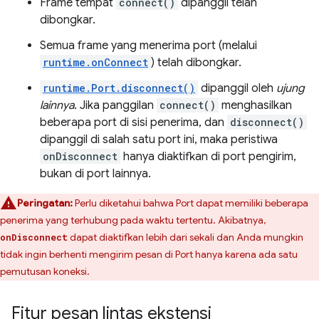
Frame tempat
connect()
dipanggil telah
dibongkar.
Semua frame yang menerima port (melalui
runtime.onConnect
) telah dibongkar.
runtime.Port.disconnect()
dipanggil oleh
ujung
lainnya
. Jika panggilan
connect()
menghasilkan
beberapa port di sisi penerima, dan
disconnect()
dipanggil di salah satu port ini, maka peristiwa
onDisconnect
hanya diaktifkan di port pengirim,
bukan di port lainnya.
Peringatan:
Perlu diketahui bahwa Port dapat memiliki beberapa
penerima yang terhubung pada waktu tertentu. Akibatnya,
dapat diaktifkan lebih dari sekali dan Anda mungkin
onDisconnect
tidak ingin berhenti mengirim pesan di Port hanya karena ada satu
pemutusan koneksi.
Fitur pesan lintas ekstensi