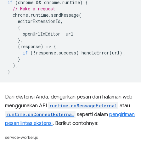
if
(
chrome
 && 
chrome
.
runtime
)
{
// Make a request:
chrome
.
runtime
.
sendMessage
(
editorExtensionId
,
{
openUrlInEditor
:
url
},
(
response
)
=
>
{
if
(
!
response
.
success
)
handleError
(
url
);
}
);
}
Dari ekstensi Anda, dengarkan pesan dari halaman web
menggunakan API
runtime.onMessageExternal
atau
runtime.onConnectExternal
seperti dalam
pengiriman
pesan lintas ekstensi
. Berikut contohnya:
service-worker.js