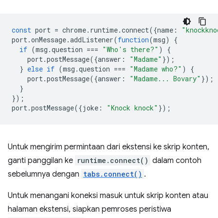
const
port
=
chrome
.
runtime
.
connect
({
name
:
"knockkno
port
.
onMessage
.
addListener
(
function
(
msg
)
{
if
(
msg
.
question
===
"Who's there?"
)
{
port
.
postMessage
({
answer
:
"Madame"
});
}
else
if
(
msg
.
question
===
"Madame who?"
)
{
port
.
postMessage
({
answer
:
"Madame... Bovary"
});
}
});
port
.
postMessage
({
joke
:
"Knock knock"
});
Untuk mengirim permintaan dari ekstensi ke skrip konten,
ganti panggilan ke
runtime.connect()
dalam contoh
sebelumnya dengan
tabs.connect()
.
Untuk menangani koneksi masuk untuk skrip konten atau
halaman ekstensi, siapkan pemroses peristiwa