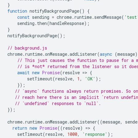
}
function
notifyBackgroundPage
()
{
const
sending
=
chrome
.
runtime
.
sendMessage
(
'test
sending
.
then
(
handleResponse
);
}
notifyBackgroundPage
();
// background.js
chrome
.
runtime
.
onMessage
.
addListener
(
async
(
message
)
// This just causes the function to pause for a 
// is *not* returned from the listener so it doe
await
new
Promise
(
resolve
=
>
{
setTimeout
(
resolve
,
1
,
'OK'
);
});
// `async` functions always return promises. So o
// reach here there is an implicit `return undefi
// `undefined` responses to `null`.
});
chrome
.
runtime
.
onMessage
.
addListener
((
message
,
sende
return
new
Promise
((
resolve
)
=
>
{
setTimeout
(
resolve
,
1000
,
'response'
);