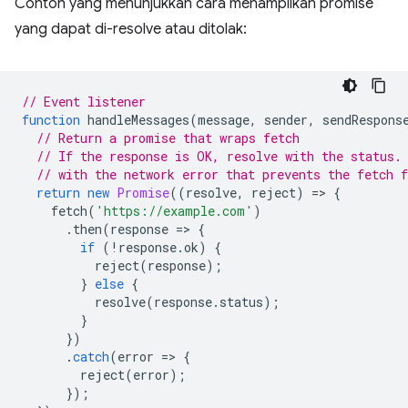
Contoh yang menunjukkan cara menampilkan promise
yang dapat di-resolve atau ditolak:
// Event listener
function
handleMessages
(
message
,
sender
,
sendRespons
// Return a promise that wraps fetch
// If the response is OK, resolve with the status.
// with the network error that prevents the fetch 
return
new
Promise
((
resolve
,
reject
)
=
>
{
fetch
(
'https://example.com'
)
.
then
(
response
=
>
{
if
(
!
response
.
ok
)
{
reject
(
response
);
}
else
{
resolve
(
response
.
status
);
}
})
.
catch
(
error
=
>
{
reject
(
error
);
});