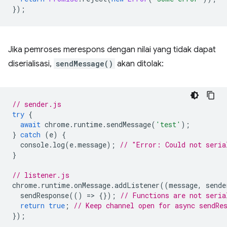
});
Jika pemroses merespons dengan nilai yang tidak dapat
diserialisasi,
sendMessage()
akan ditolak:
// sender.js
try
{
await
chrome
.
runtime
.
sendMessage
(
'test'
);
}
catch
(
e
)
{
console
.
log
(
e
.
message
);
// "Error: Could not seria
}
// listener.js
chrome
.
runtime
.
onMessage
.
addListener
((
message
,
sende
sendResponse
(()
=
>
{});
// Functions are not seria
return
true
;
// Keep channel open for async sendRe
});