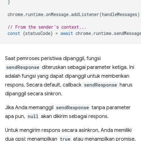
}
chrome
.
runtime
.
onMessage
.
addListener
(
handleMessages
)
// From the sender's context...
const
{
statusCode
}
=
await
chrome
.
runtime
.
sendMessag
Saat pemroses peristiwa dipanggil, fungsi
sendResponse
diteruskan sebagai parameter ketiga. Ini
adalah fungsi yang dapat dipanggil untuk memberikan
respons. Secara default, callback
sendResponse
harus
dipanggil secara sinkron.
Jika Anda memanggil
sendResponse
tanpa parameter
apa pun,
null
akan dikirim sebagai respons.
Untuk mengirim respons secara asinkron, Anda memiliki
dua opsi: menampilkan
true
atau menampilkan promise.