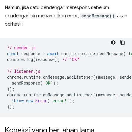
Namun, jika satu pendengar merespons sebelum
pendengar lain menampilkan error,
sendMessage()
akan
berhasil:
// sender.js
const
response
=
await
chrome
.
runtime
.
sendMessage
(
't
console
.
log
(
response
);
// "OK"
// listener.js
chrome
.
runtime
.
onMessage
.
addListener
((
message
,
sende
sendResponse
(
'OK'
);
});
chrome
.
runtime
.
onMessage
.
addListener
((
message
,
sende
throw
new
Error
(
'error!'
);
});
Koneksi yang bertahan lama