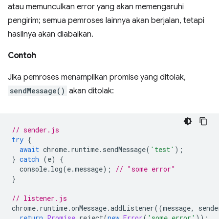
atau memunculkan error yang akan memengaruhi
pengirim; semua pemroses lainnya akan berjalan, tetapi
hasilnya akan diabaikan.
Contoh
Jika pemroses menampilkan promise yang ditolak,
sendMessage()
akan ditolak:
// sender.js
try
{
await
chrome
.
runtime
.
sendMessage
(
'test'
);
}
catch
(
e
)
{
console
.
log
(
e
.
message
);
// "some error"
}
// listener.js
chrome
.
runtime
.
onMessage
.
addListener
((
message
,
sende
return
Promise
.
reject
(
new
Error
(
'some error'
));