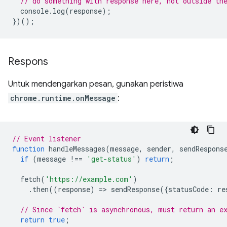
// do something with response here, not outside th
console
.
log
(
response
);
})();
Respons
Untuk mendengarkan pesan, gunakan peristiwa
chrome.runtime.onMessage
:
// Event listener
function
handleMessages
(
message
,
sender
,
sendRespons
if
(
message
!==
'get-status'
)
return
;
fetch
(
'https://example.com'
)
.
then
((
response
)
=
>
sendResponse
({
statusCode
:
re
// Since `fetch` is asynchronous, must return an e
return
true
;