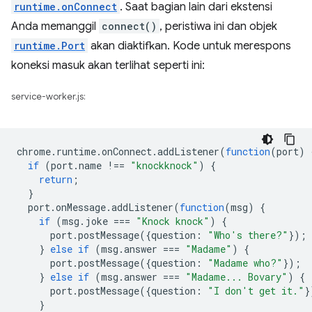
runtime.onConnect
. Saat bagian lain dari ekstensi
Anda memanggil
connect()
, peristiwa ini dan objek
runtime.Port
akan diaktifkan. Kode untuk merespons
koneksi masuk akan terlihat seperti ini:
service-worker.js:
chrome
.
runtime
.
onConnect
.
addListener
(
function
(
port
)
if
(
port
.
name
!==
"knockknock"
)
{
return
;
}
port
.
onMessage
.
addListener
(
function
(
msg
)
{
if
(
msg
.
joke
===
"Knock knock"
)
{
port
.
postMessage
({
question
:
"Who's there?"
});
}
else
if
(
msg
.
answer
===
"Madame"
)
{
port
.
postMessage
({
question
:
"Madame who?"
});
}
else
if
(
msg
.
answer
===
"Madame... Bovary"
)
{
port
.
postMessage
({
question
:
"I don't get it."
}
}