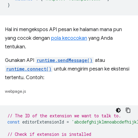
}
Hal ini mengekspos API pesan ke halaman mana pun
yang cocok dengan
pola kecocokan
yang Anda
tentukan.
Gunakan API
runtime.sendMessage()
atau
runtime.connect()
untuk mengirim pesan ke ekstensi
tertentu. Contoh:
webpage.js
// The ID of the extension we want to talk to.
const
editorExtensionId
=
'abcdefghijklmnoabcdefhijk
// Check if extension is installed