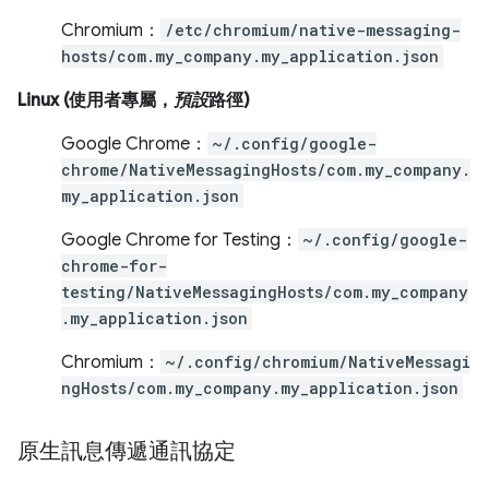
Chromium：
/etc/chromium/native-messaging-
hosts/com.my_company.my_application.json
Linux (使用者專屬，
預設
路徑)
Google Chrome：
~/.config/google-
chrome/NativeMessagingHosts/com.my_company.
my_application.json
Google Chrome for Testing：
~/.config/google-
chrome-for-
testing/NativeMessagingHosts/com.my_company
.my_application.json
Chromium：
~/.config/chromium/NativeMessagi
ngHosts/com.my_company.my_application.json
原生訊息傳遞通訊協定