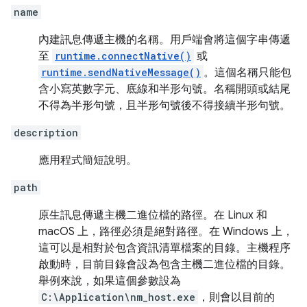
name
內建訊息傳遞主機的名稱。用戶端會將這個字串傳遞
至
runtime.connectNative()
或
runtime.sendNativeMessage()
。這個名稱只能包
含小寫英數字元、底線和半形句號。名稱開頭或結尾
不得為半形句號，且半形句號後不得接續半形句號。
description
應用程式簡短說明。
path
原生訊息傳遞主機二進位檔的路徑。在 Linux 和
macOS 上，路徑必須是絕對路徑。在 Windows 上，
這可以是相對於包含資訊清單檔案的目錄。主機程序
啟動時，目前目錄會設為包含主機二進位檔的目錄。
舉例來說，如果這個參數設為
C:\Application\nm_host.exe
，則會以目前的