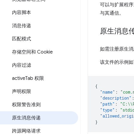
可以与扩展程序
内容脚本
与其通信。
消息传递
原生消息
匹配模式
如需注册原生消
存储空间和 Cookie
该文件的示例如
内容过滤
active
Tab 权限
{
声明权限
"name"
:
"com.
"description"
"path"
:
"C:\\
权限警告准则
"type"
:
"stdi
"allowed_origi
原生消息传递
}
跨源网络请求