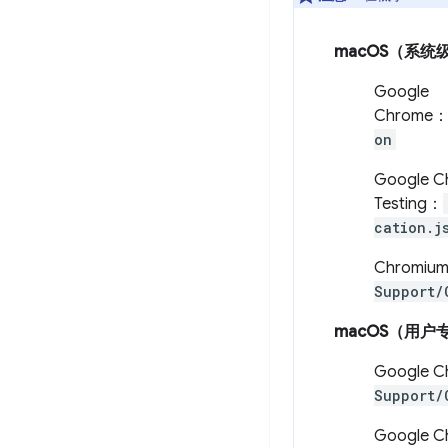
macOS（系统
Google
Chrome
on
Google C
Testing：
cation.j
Chromiu
Support/
macOS（用户
Google 
Support/
Google C