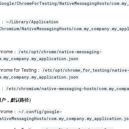
Google/ChromeForTesting/NativeMessagingHosts/com.my_
m：
~/Library/Application
Chromium/NativeMessagingHosts/com.my_company.my_appl
）
Chrome：
/etc/opt/chrome/native-messaging-
m.my_company.my_application.json
hrome for Testing：
/etc/opt/chrome_for_testing/native
m.my_company.my_application.json
m：
/etc/chromium/native-messaging-hosts/com.my_compa
用户，
默认
路径）
Chrome：
~/.config/google-
ativeMessagingHosts/com.my_company.my_application.js