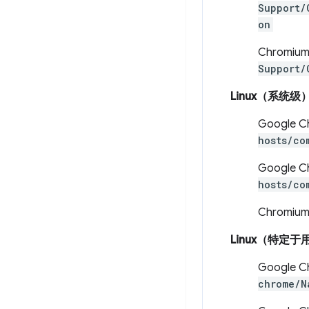
Support/
on
Chromiu
Support/
Linux（系统级
Google 
hosts/co
Google C
hosts/co
Chromiu
Linux（特定于
Google 
chrome/N