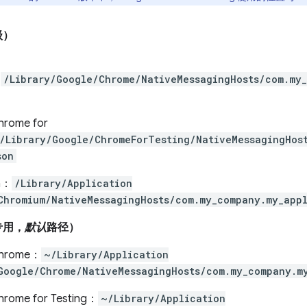
级）
：
/Library/Google/Chrome/NativeMessagingHosts/com.my_
hrome for
/Library/Google/ChromeForTesting/NativeMessagingHos
son
m：
/Library/Application
Chromium/NativeMessagingHosts/com.my_company.my_appl
专用，
默认
路径）
Chrome：
~/Library/Application
Google/Chrome/NativeMessagingHosts/com.my_company.m
hrome for Testing：
~/Library/Application