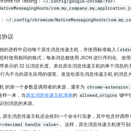
hrome for Testing：
~/.config/google-chrome-for-
NativeMessagingHosts/com.my_company.my_application.j
m：
~/.config/chromium/NativeMessagingHosts/com.my_co
递协议
在单独的进程中启动每个原生消息传递主机，并使用标准输入 (
stdi
时使用相同的格式；每条消息都使用 JSON 进行序列化、使用 
序表示的 32 位消息长度。来自原生消息传递主机的单个消息的大
 免受行为不当的原生应用的侵害。发送给原生消息传递主机 的消息大小
机 的第一个参数是调用者的来源，通常为
chrome-extension:
这样一来，当
原生消息传递主机清单
的
allowed_origins
键中
识别消息的来源。
s 上，原生消息传递主机还会收到一个命令行实参，其中包含对调用 C
=<decimal handle value>
。这样，原生消息传递主机便可创