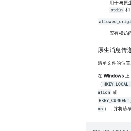
用于与原
stdin
和
allowed_orig
应有权访
原生消息传
清单文件的位置
在
Windows
上
（
HKEY_LOCAL
ation
或
HKEY_CURRENT
on
），并将该