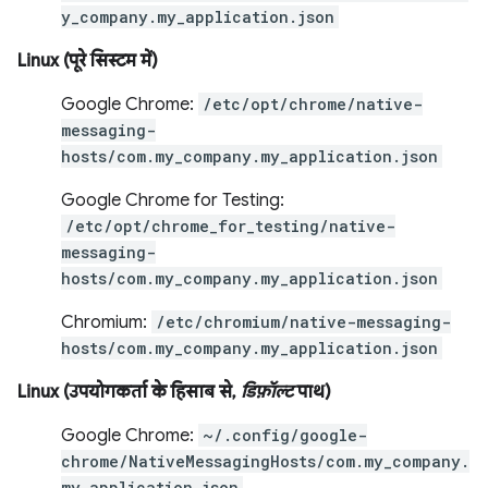
y_company.my_application.json
Linux (पूरे सिस्टम में)
Google Chrome:
/etc/opt/chrome/native-
messaging-
hosts/com.my_company.my_application.json
Google Chrome for Testing:
/etc/opt/chrome_for_testing/native-
messaging-
hosts/com.my_company.my_application.json
Chromium:
/etc/chromium/native-messaging-
hosts/com.my_company.my_application.json
Linux (उपयोगकर्ता के हिसाब से,
डिफ़ॉल्ट
पाथ)
Google Chrome:
~/.config/google-
chrome/NativeMessagingHosts/com.my_company.
my_application.json