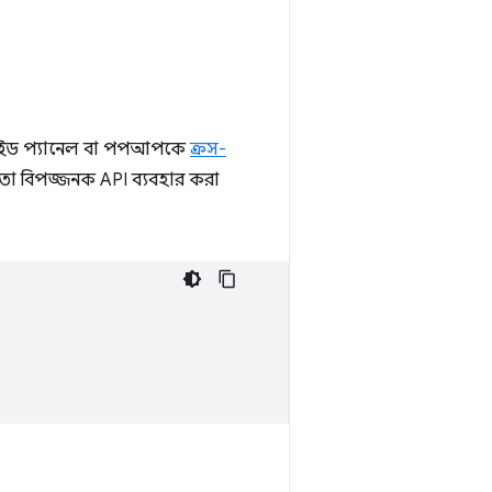
ট, সাইড প্যানেল বা পপআপকে
ক্রস-
ো বিপজ্জনক API ব্যবহার করা