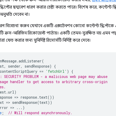
ক্রিপ্টের পক্ষ থেকে ক্রস-অরিজিন রিকোয়েস্ট করার সময়,
এমন ক্ষতিকা
্ক্রিপ্টের ছদ্মবেশ ধারণ করার চেষ্টা করতে পারে। বিশেষ করে, কন্টেন্ট স
 অনুমতি দেবেন না।
 বিবেচনা করুন যেখানে একটি এক্সটেনশন কোনো কন্টেন্ট স্ক্রিপ্টক
ি ক্রস-অরিজিন রিকোয়েস্ট পাঠায়। একটি তেমন-সুরক্ষিত নয় এমন পদ্ধতি 
্বারা ফেচ করার জন্য সুনির্দিষ্ট রিসোর্সটি নির্দিষ্ট করে দেবে।
nMessage
.
addListener
(
st
,
sender
,
sendResponse
)
{
contentScriptQuery
==
'fetchUrl'
)
{
: SECURITY PROBLEM - a malicious web page may abuse
sage handler to get access to arbitrary cross-origin
es.
est
.
url
)
sponse
=
>
response
.
text
())
xt
=
>
sendResponse
(
text
))
rror
=
>
...)
e
;
// Will respond asynchronously.