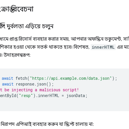
্রান্ত বিবেচনা
প্টিং দুর্বলতা এড়িয়ে চলুন
্যমে প্রাপ্ত রিসোর্স ব্যবহার করার সময়, আপনার অফস্ক্রিন ডকুমেন্
শিকার হওয়া থেকে সতর্ক থাকতে হবে। বিশেষত,
innerHTML
এর মত
। উদাহরণস্বরূপ:
await
fetch
(
"https://api.example.com/data.json"
);
await
response
.
json
();
t be injecting a malicious script!
entById
(
"resp"
).
innerHTML
=
jsonData
;
নিরাপদ এপিআই ব্যবহার করুন যা স্ক্রিপ্ট চালায় না: