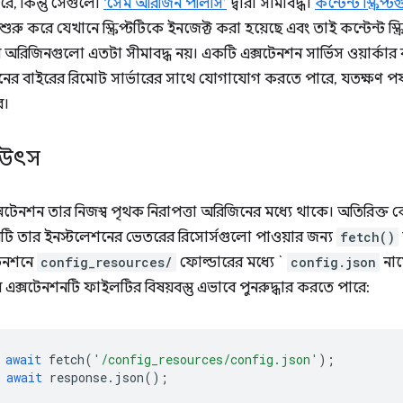
রে, কিন্তু সেগুলো
‘সেম অরিজিন পলিসি’
দ্বারা সীমাবদ্ধ।
কন্টেন্ট স্ক্রিপ্
ুরু করে যেখানে স্ক্রিপ্টটিকে ইনজেক্ট করা হয়েছে এবং তাই কন্টেন্ট স্ক
অরিজিনগুলো এতটা সীমাবদ্ধ নয়। একটি এক্সটেনশন সার্ভিস ওয়ার্কার 
িজিনের বাইরের রিমোট সার্ভারের সাথে যোগাযোগ করতে পারে, যতক্ষণ পর্
ে।
 উৎস
্সটেনশন তার নিজস্ব পৃথক নিরাপত্তা অরিজিনের মধ্যে থাকে। অতিরিক্ত
টি তার ইনস্টলেশনের ভেতরের রিসোর্সগুলো পাওয়ার জন্য
fetch()
টেনশনে
config_resources/
ফোল্ডারের মধ্যে `
config.json
না
এক্সটেনশনটি ফাইলটির বিষয়বস্তু এভাবে পুনরুদ্ধার করতে পারে:
await
fetch
(
'/config_resources/config.json'
);
await
response
.
json
();