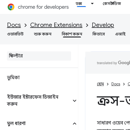
ডক্স
কেস স্টাডিজ
Docs
Chrome Extensions
Develop
ওভারভিউ
শুরু করুন
বিকাশ করুন
কিভাবে
এআই
ভূমিকা
হোম
Docs
C
ক্রস-
ইউজার ইন্টারফেস ডিজাইন
করুন
সাধারণ ওয়েব পে
মুল ধারণা