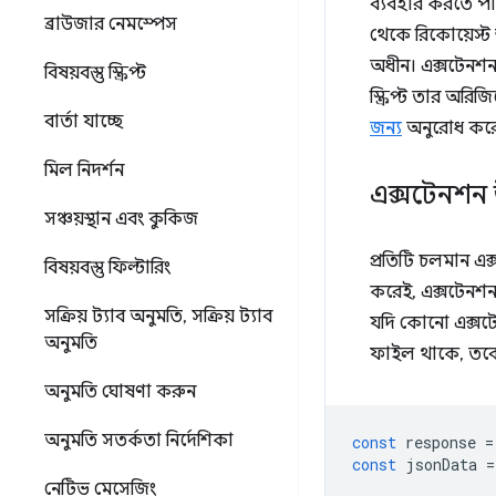
ব্যবহার করতে পা
ব্রাউজার নেমস্পেস
থেকে রিকোয়েস্ট শ
অধীন। এক্সটেনশন 
বিষয়বস্তু স্ক্রিপ্ট
স্ক্রিপ্ট তার অর
বার্তা যাচ্ছে
জন্য
অনুরোধ কর
মিল নিদর্শন
এক্সটেনশন
সঞ্চয়স্থান এবং কুকিজ
প্রতিটি চলমান এক
বিষয়বস্তু ফিল্টারিং
করেই, এক্সটেনশন
সক্রিয় ট্যাব অনুমতি
,
সক্রিয় ট্যাব
যদি কোনো এক্স
অনুমতি
ফাইল থাকে, তবে 
অনুমতি ঘোষণা করুন
অনুমতি সতর্কতা নির্দেশিকা
const
response
=
const
jsonData
=
নেটিভ মেসেজিং