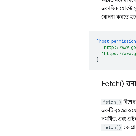
আরও মনে রাখবেন যে
একাধিক হোস্টে স
ঘোষণা করতে হব
"host_permissio
"http://www.g
"https://www.
]
Fetch(
) বন
fetch()
বিশেষভ
একটি বৃহত্তর ওয
সমর্থিত, এবং এটি
fetch()
কে প্র