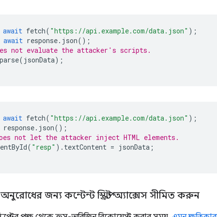
await
fetch
(
"https://api.example.com/data.json"
);
await
response
.
json
();
es not evaluate the attacker's scripts.
parse
(
jsonData
);
await
fetch
(
"https://api.example.com/data.json"
);
response
.
json
();
oes not let the attacker inject HTML elements.
entById
(
"resp"
).
textContent
=
jsonData
;
ুরোধের জন্য কন্টেন্ট স্ক্রিপ্ট অ্যাক্সেস সীমিত করুন