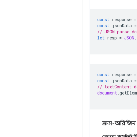
const
response
=
const
jsonData
=
// JSON.parse do
let
resp
=
JSON
.
const
response
=
const
jsonData
=
// textContent d
document
.
getElem
ক্রস-অরিজিন অন