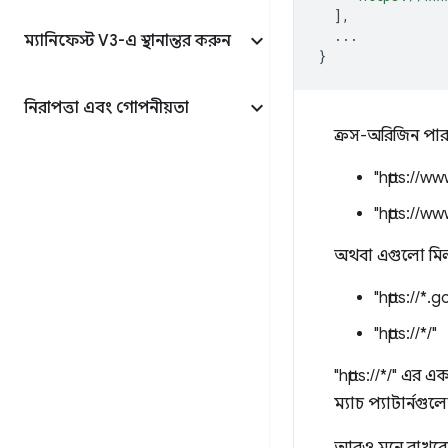
],
...
ম্যানিফেস্ট V3-এ স্থানান্তর করুন
}
নিরাপত্তা এবং গোপনীয়তা
ক্রস-অরিজিন পার
"https://w
"https://w
অথবা এগুলো মিলা
"https://*
"https://*/"
"https://*/" এর এ
ম্যাচ প্যাটার্নগু