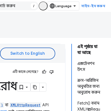
/
সাইন-ইন করুন
এই পৃষ্ঠায় যা
যা আছে
এক্সটেনশন
উৎস
এটি কাজে লেগেছে?
ক্রস-অরিজিন
ুরোধ
অনুমতির জন্য
অনুরোধ করুন
Fetch() বনাম
()
বা
XMLHttpRequest
API
XMLHttpRequ