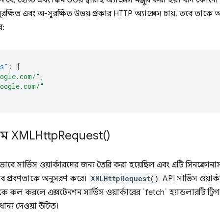
, হোস্ট এবং স্কিম উভয় দ্বারাই অ্যাক্সেস মঞ্জুর করা হয়। যদি কোনো এ
ুরক্ষিত এবং অ-সুরক্ষিত উভয় প্রকার HTTP অ্যাক্সেস চায়, তবে তা
ে:
ns"
:
[
oogle.com/"
,
google.com/"
াম
XMLHttp
Request(
)
াবে সার্ভিস ওয়ার্কারদের জন্য তৈরি করা হয়েছিল এবং এটি সিনক্
়েব প্রবণতাকে অনুসরণ করে।
XMLHttpRequest()
API সার্ভিস ওয়ার
কে কল করলে এক্সটেনশন সার্ভিস ওয়ার্কারের `fetch` হ্যান্ডলারটি ট্রি
াধান্য দেওয়া উচিত।