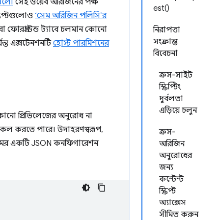
টগুলো
সেই ওয়েব অরিজিনের পক্ষ
est()
্রিপ্টগুলোও
‘সেম অরিজিন পলিসি’র
বা ফোরগ্রাউন্ড ট্যাবে চলমান কোনো
নিরাপত্তা
সংক্রান্ত
যন্ত এক্সটেনশনটি
হোস্ট পারমিশনের
বিবেচনা
ক্রস-সাইট
স্ক্রিপ্টিং
দুর্বলতা
এড়িয়ে চলুন
 কোনো প্রিভিলেজের অনুরোধ না
কল করতে পারে। উদাহরণস্বরূপ,
ক্রস-
মের একটি JSON কনফিগারেশন
অরিজিন
অনুরোধের
জন্য
কন্টেন্ট
স্ক্রিপ্ট
অ্যাক্সেস
সীমিত করুন