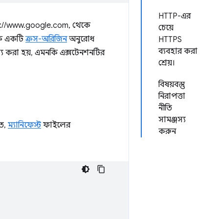
HTTP-এর
ps://www.google.com, থেকে
চেয়ে
ে একটি
ক্রস-অরিজিন
অনুরোধ
HTTPS
ব্যবহার করা
ণ্য করা হয়, এমনকি এক্সটেনশনটির
শ্রেয়।
বিষয়বস্তু
নিরাপত্তা
নীতি
সামঞ্জস্য
তে,
ম্যানিফেস্ট
ফাইলের
করুন