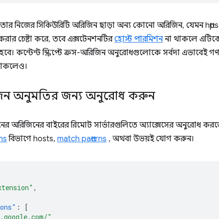
 তার নিজের সিকিউরিটি অরিজিন ছাড়া অন্য কোনো অরিজিন, যেমন htt
করার চেষ্টা করে, তবে এক্সটেনশনটির
হোস্ট পারমিশন
না থাকলে এটিক
হবে। কন্টেন্ট স্ক্রিপ্টে ক্রস-অরিজিন অনুরোধগুলোকে সর্বদা এভাবেই গ
থাকলেও।
িন অনুমতির জন্য অনুরোধ করুন
র অরিজিনের বাইরের রিমোট সার্ভারগুলিতে অ্যাক্সেসের অনুরোধ কর
ns
বিভাগে hosts,
match patterns
, অথবা উভয়ই যোগ করুন।
xtension"
,
ions"
:
[
.google.com/"