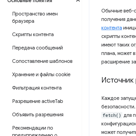
Основные понятия
Обычные веб-с
Пространство имен
получения дан
браузера
контента
иници
Скрипты контента
скрипты конте
имеют таких о
Передача сообщений
плана, может 
Сопоставление шаблонов
расширение з
Хранение и файлы cookie
Источник
Фильтрация контента
Каждое запуще
Разрешение active
Tab
безопасности.
Объявить разрешения
fetch()
для п
конфигурацио
Рекомендации по
может получи
предупреждению о