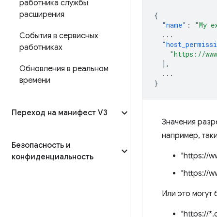
работника службы
расширения
{
"name"
:
"My e
...
События в сервисных
"host_permiss
работниках
"https://www
],
Обновления в реальном
...
времени
}
Переход на манифест V3
Значения разр
например, таки
Безопасность и
"https://
конфиденциальность
"https://
Или это могут
"https://*