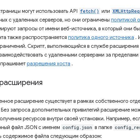
траницы могут использовать API
fetch()
или
XMLHttpReq
ных с удаленных серверов, но они ограничены
политикой 
ируют запросы от имени веб-источника, в который они бы
нта также распространяется
политика одного источника
. 
граничений. Скрипт, выполняющийся в службе расширения 
взаимодействовать с удаленными серверами за пределами 
апрашивает
разрешения хоста
.
 расширения
нное расширение существует в рамках собственного отде
 Без запроса дополнительных привилегий расширение мож
олучения ресурсов внутри своей установки. Например, е
нный файл JSON с именем
config.json
в папке
config_re
ть содержимое файла следующим образом: