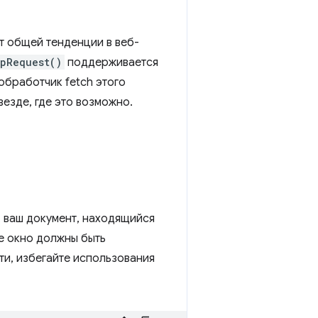
т общей тенденции в веб-
tpRequest()
поддерживается
обработчик fetch этого
везде, где это возможно.
, ваш документ, находящийся
е окно должны быть
сти, избегайте использования