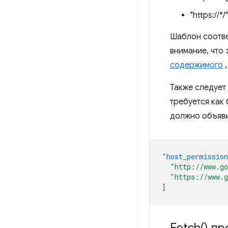
"https://*/"
Шаблон соответ
внимание, что
содержимого
,
Также следует 
требуется как
должно объяви
"host_permissio
"http://www.g
"https://www.
]