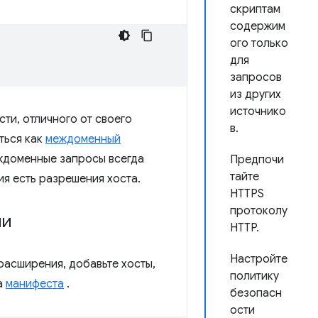
скриптам
содержим
ого только
для
запросов
из других
источнико
ти, отличного от своего
в.
ться как
междоменный
ждоменные запросы всегда
Предпочи
тайте
ия есть разрешения хоста.
HTTPS
протоколу
ии
HTTP.
Настройте
расширения, добавьте хосты,
политику
а
манифеста
.
безопасн
ости