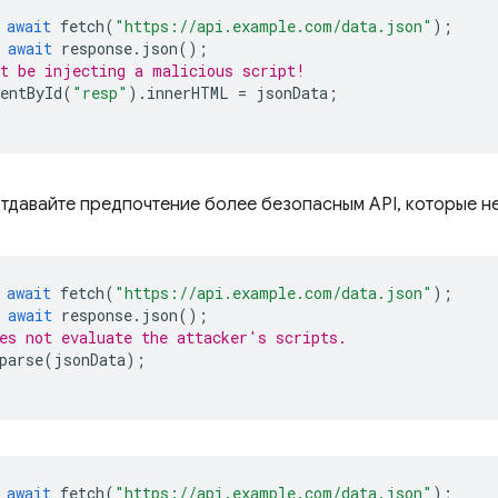
await
fetch
(
"https://api.example.com/data.json"
);
await
response
.
json
();
t be injecting a malicious script!
entById
(
"resp"
).
innerHTML
=
jsonData
;
отдавайте предпочтение более безопасным API, которые не
await
fetch
(
"https://api.example.com/data.json"
);
await
response
.
json
();
es not evaluate the attacker's scripts.
parse
(
jsonData
);
await
fetch
(
"https://api.example.com/data.json"
);