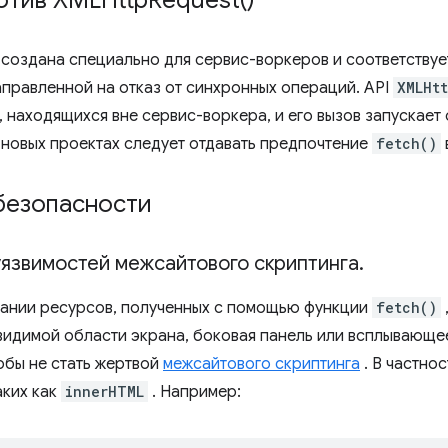
ротив
XMLHttp
Request(
)
создана специально для сервис-воркеров и соответствуе
аправленной на отказ от синхронных операций. API
XMLHt
 находящихся вне сервис-воркера, и его вызов запускает 
 новых проектах следует отдавать предпочтение
fetch()
безопасности
уязвимостей межсайтового скриптинга
.
ании ресурсов, полученных с помощью функции
fetch()
видимой области экрана, боковая панель или всплывающе
обы не стать жертвой
межсайтового скриптинга
. В частно
аких как
innerHTML
. Например: