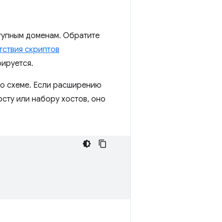
ступным доменам. Обратите
тствия скриптов
рируется.
 по схеме. Если расширению
осту или набору хостов, оно