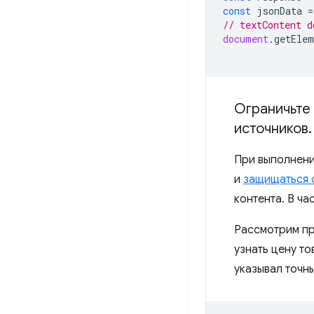
const
jsonData
=
// textContent d
document
.
getElem
Ограничьте 
источников
.
При выполнени
и
защищаться 
контента. В ч
Рассмотрим пр
узнать цену то
указывал точн