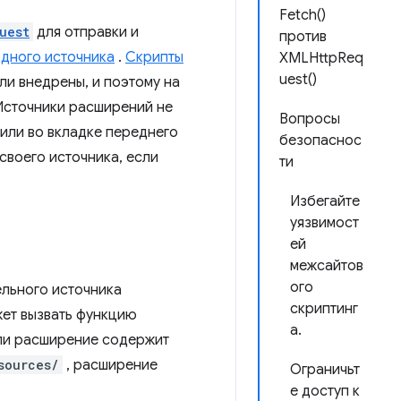
Fetch()
uest
для отправки и
против
одного источника
.
Скрипты
XMLHttpReq
uest()
ли внедрены, и поэтому на
Источники расширений не
Вопросы
или во вкладке переднего
безопаснос
своего источника, если
ти
Избегайте
уязвимост
ей
межсайтов
ого
льного источника
скриптинг
ет вызвать функцию
а.
сли расширение содержит
sources/
, расширение
Ограничьт
е доступ к