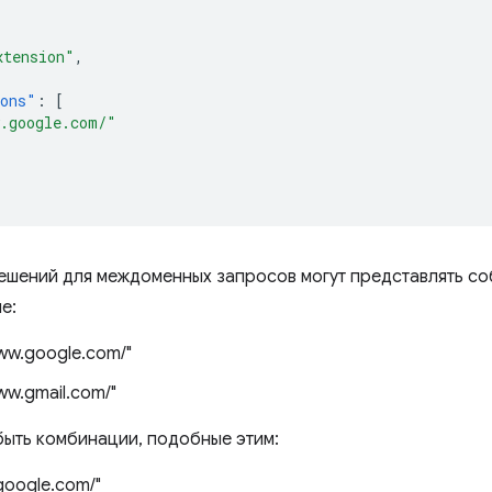
xtension"
,
ions"
:
[
.google.com/"
ешений для междоменных запросов могут представлять со
е:
www.google.com/"
www.gmail.com/"
 быть комбинации, подобные этим:
.google.com/"