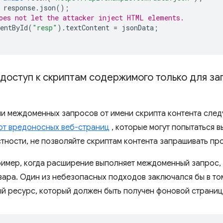
response
.
json
();
oes not let the attacker inject HTML elements.
entById
(
"resp"
).
textContent
=
jsonData
;
доступ к скриптам содержимого только для за
и междоменных запросов от имени скрипта контента след
от вредоносных веб-страниц
, которые могут попытаться в
астности, не позволяйте скриптам контента запрашивать п
имер, когда расширение выполняет междоменный запрос, 
вара. Один из небезопасных подходов заключался бы в том
ый ресурс, который должен быть получен фоновой страниц