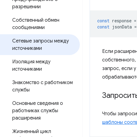
разрешении
Собственный обмен
const
response
=
const
jsonData
=
сообщениями
Сетевые запросы между
источниками
Если расширен
собственного, 
Изоляция между
запрос, если 
источниками
обрабатываютс
Знакомство с работником
службы
Запросит
Основные сведения о
работниках службы
Чтобы запроси
расширения
шаблоны соотв
Жизненный цикл