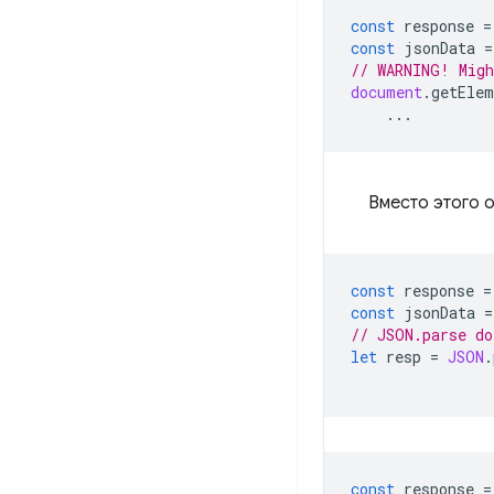
const
response
=
const
jsonData
=
// WARNING! Migh
document
.
getElem
...
Вместо этого 
const
response
=
const
jsonData
=
// JSON.parse do
let
resp
=
JSON
.
const
response
=