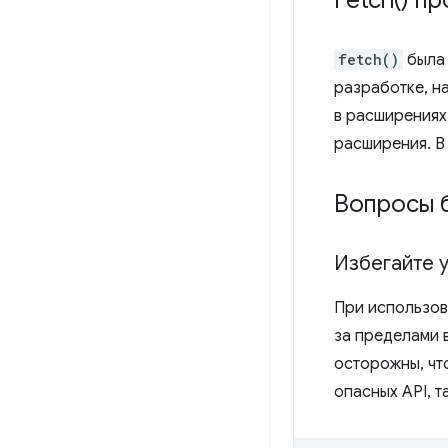
Fetch(
) п
fetch()
была 
разработке, н
в расширениях,
расширения. В
Вопросы 
Избегайте 
При использов
за пределами 
осторожны, чт
опасных API, т