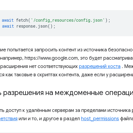
await
fetch
(
'/config_resources/config.json'
);
await
response
.
json
();
ие попытается запросить контент из источника безопаснос
например, https://www.google.com, это будет рассматрива
у расширения нет соответствующих
разрешений хоста
. Ме
я как таковые в скриптах контента, даже если у расширен
ь разрешения на междоменные операц
ть доступ к удалённым серверам за пределами источника 
етствия
или и то, и другое в раздел
host_permissions
файл