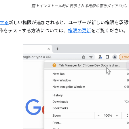
図 1
: インストール時に表示される権限の警告ダイアログ。
する
新しい権限が追加されると、ユーザーが新しい権限を承認
作をテストする方法については、
権限の更新
をご覧ください。