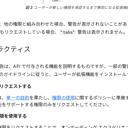
図 2
: ユーザーが新しい権限を承認するまで無効になる拡張機
、他の権限と組み合わせた場合、警告が表示されないことがあ
もリクエストしている場合、
"tabs"
警告は表示されません。
ラクティス
告は、API で付与される機能を説明するものですが、一部の
のガイドラインに従うと、ユーザーが拡張機能をインストール
リクエストする
は、
単一の目的
を果たし、
権限の使用
に関するポリシーに準拠
能をサポートする権限のみをリクエストしてください。
限を使用する
権限をリクエストすることで、オンボーディング エクスペリエ