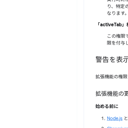
り、特定
なります
「activeTa
この権限
限を付与
警告を表
拡張機能の権限
拡張機能の
始める前に
Node.js
と