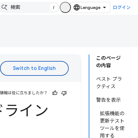
/
ログイン
このページ
の内容
ベスト プラ
クティス
情報は役に立ちましたか？
警告を表示
ドライン
拡張機能の
更新テスト
ツールを使
用する