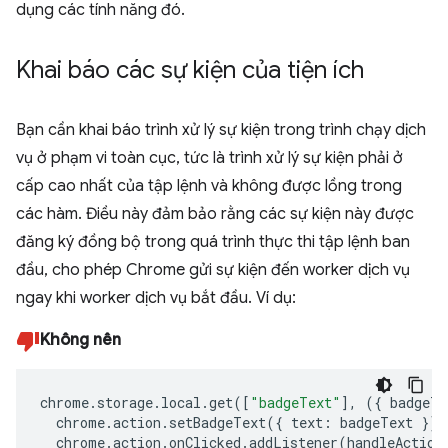
dụng các tính năng đó.
Khai báo các sự kiện của tiện ích
Bạn cần khai báo trình xử lý sự kiện trong trình chạy dịch
vụ ở phạm vi toàn cục, tức là trình xử lý sự kiện phải ở
cấp cao nhất của tập lệnh và không được lồng trong
các hàm. Điều này đảm bảo rằng các sự kiện này được
đăng ký đồng bộ trong quá trình thực thi tập lệnh ban
đầu, cho phép Chrome gửi sự kiện đến worker dịch vụ
ngay khi worker dịch vụ bắt đầu. Ví dụ:
Không nên
chrome
.
storage
.
local
.
get
([
"badgeText"
],
({
badgeTe
chrome
.
action
.
setBadgeText
({
text
:
badgeText
});
chrome
.
action
.
onClicked
.
addListener
(
handleAction