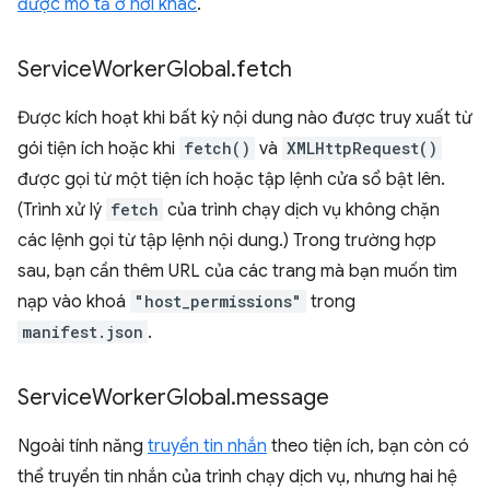
được mô tả ở nơi khác
.
Service
Worker
Global
.
fetch
Được kích hoạt khi bất kỳ nội dung nào được truy xuất từ
gói tiện ích hoặc khi
fetch()
và
XMLHttpRequest()
được gọi từ một tiện ích hoặc tập lệnh cửa sổ bật lên.
(Trình xử lý
fetch
của trình chạy dịch vụ không chặn
các lệnh gọi từ tập lệnh nội dung.) Trong trường hợp
sau, bạn cần thêm URL của các trang mà bạn muốn tìm
nạp vào khoá
"host_permissions"
trong
manifest.json
.
Service
Worker
Global
.
message
Ngoài tính năng
truyền tin nhắn
theo tiện ích, bạn còn có
thể truyền tin nhắn của trình chạy dịch vụ, nhưng hai hệ