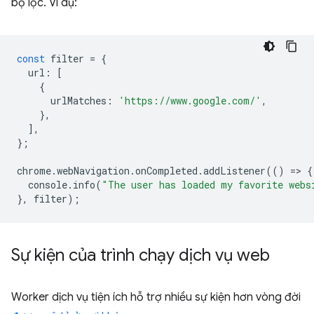
bộ lọc. Ví dụ:
const
filter
=
{
url
:
[
{
urlMatches
:
'https://www.google.com/'
,
},
],
};
chrome
.
webNavigation
.
onCompleted
.
addListener
(()
=
>
{
console
.
info
(
"The user has loaded my favorite webs
},
filter
);
Sự kiện của trình chạy dịch vụ web
Worker dịch vụ tiện ích hỗ trợ nhiều sự kiện hơn vòng đời