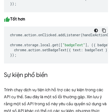
});
Tốt hơn
chrome
.
action
.
onClicked
.
addListener
(
handleActionCl
chrome
.
storage
.
local
.
get
([
"badgeText"
],
({
badgeTe
chrome
.
action
.
setBadgeText
({
text
:
badgeText
});
});
Sự kiện phổ biến
Trình chạy dịch vụ tiện ích hỗ trợ các sự kiện trong các
API cụ thể. Sau đây là một số lỗi thường gặp. Xin lưu ý
rằng một số API trong số này yêu cầu quyền sử dụng và
một số API khác có thể có các sự kiện, phương thức