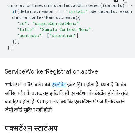
chrome
.
runtime
.
onInstalled
.
addListener
((
details
)
=
>
if
(
details
.
reason
!==
"install"
 && 
details
.
reason
chrome
.
contextMenus
.
create
({
"id"
:
"sampleContextMenu"
,
"title"
:
"Sample Context Menu"
,
"contexts"
:
[
"selection"
]
});
});
Service
Worker
Registration
.
active
आखिर में, सर्विस वर्कर का
ऐक्टिवेट
इवेंट ट्रिगर होता है. ध्यान दें कि वेब
सर्विस वर्कर के उलट, यह इवेंट किसी एक्सटेंशन के इंस्टॉल होने के तुरंत
बाद ट्रिगर होता है. ऐसा इसलिए, क्योंकि एक्सटेंशन में पेज रीलोड करने
जैसी कोई सुविधा नहीं होती.
एक्सटेंशन स्टार्टअप