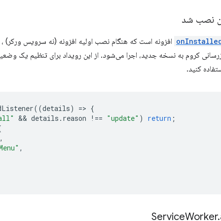
 نصب شد
onInstalle
افزونه است که هنگام نصب اولیه افزونه (نه سرویس ورکر) ، ه
رسانی کروم به نسخه جدید، اجرا می‌شود. از این رویداد برای تنظیم یک وضعیت 
تفاده کنید.
dListener
((
details
)
=
>
{
all"
 && 
details
.
reason
!==
"update"
)
return
;
{
,
Menu"
,
Worker
.