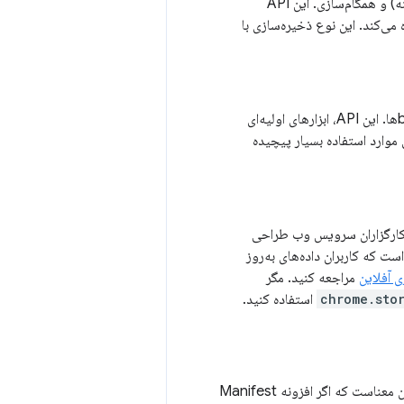
یک API افزونه که انواع مختلفی از ذخیره‌سازی را ارائه می‌دهد؛ محلی، جلسه‌ای، مدیریت‌شده (دامنه) و همگام‌سازی. این API
ه می‌کند. این نوع ذخیره‌سازی با
یک API سطح پایین برای ذخیره‌سازی داده‌های ساختاریافته در سمت کلاینت، شامل فایل‌ها و blobها. این API، ابزارهای اولیه‌ای
 تراکنشی فراهم می‌کند. اگرچه این API اغلب برای برخی موارد استفاده بسیار پیچیده
ء درخواست و پاسخ. این API به‌طور خاص برای کارگزاران سرویس وب طراحی
ست که کاربران داده‌های به‌روز
 آفلاین
مراجعه کنید. مگر
chrome.sto
استفاده کنید.
از زمان انتشار Manifest V3، ما چندین بهبود در طول عمر سرویس ورکرها ایجاد کرده‌ایم. این بدان معناست که اگر افزونه Manifest