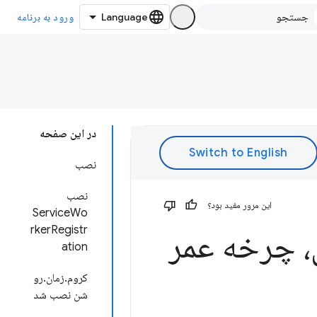
ورود به برنامه
در این صفحه
نصب
نصب
این مرور مفید بود؟
ServiceWo
rkerRegistr
، چرخه عمر
ation
کروم.زمان.رو
شن نصب شد