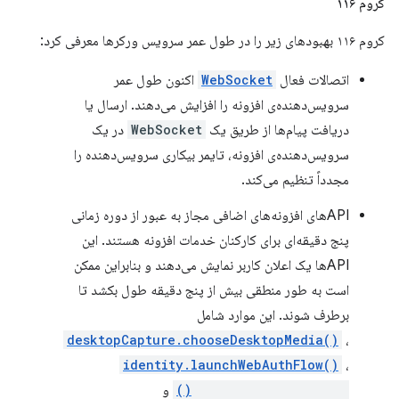
کروم ۱۱۶
کروم ۱۱۶ بهبودهای زیر را در طول عمر سرویس ورکرها معرفی کرد:
اتصالات فعال
WebSocket
اکنون طول عمر
سرویس‌دهنده‌ی افزونه را افزایش می‌دهند. ارسال یا
دریافت پیام‌ها از طریق یک
WebSocket
در یک
سرویس‌دهنده‌ی افزونه، تایمر بیکاری سرویس‌دهنده را
مجدداً تنظیم می‌کند.
APIهای افزونه‌های اضافی مجاز به عبور از دوره زمانی
پنج دقیقه‌ای برای کارکنان خدمات افزونه هستند. این
APIها یک اعلان کاربر نمایش می‌دهند و بنابراین ممکن
است به طور منطقی بیش از پنج دقیقه طول بکشد تا
برطرف شوند. این موارد شامل
desktopCapture.chooseDesktopMedia()
،
identity.launchWebAuthFlow()
،
management.uninstall()
و