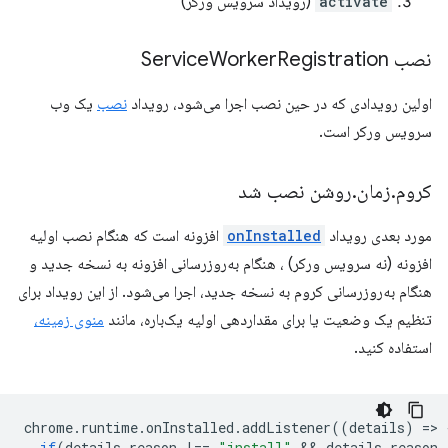
activate
(رویداد سرویس ورکر)
نصب Service
Registration
Worker
اولین رویدادی که در حین نصب اجرا می‌شود، رویداد
نصب
یک وب
سرویس ورکر است.
کروم
.
زمان
.
روشن نصب شد
مورد بعدی رویداد
onInstalled
افزونه است که هنگام نصب اولیه
افزونه (نه سرویس ورکر) ، هنگام به‌روزرسانی افزونه به نسخه جدید و
هنگام به‌روزرسانی کروم به نسخه جدید، اجرا می‌شود. از این رویداد برای
تنظیم یک وضعیت یا برای مقداردهی اولیه یک‌باره، مانند
منوی زمینه،
استفاده کنید.
chrome
.
runtime
.
onInstalled
.
addListener
((
details
)
=
>
if
(
details
.
reason
!==
"install"
 && 
details
.
reason