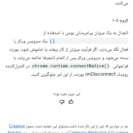
می‌کنند.
کروم ۱۰۵
اتصال به یک میزبان پیام‌رسانی بومی با استفاده از
chrome.runtime.connectNative()
یک سرویس ورکر را
فعال نگه می‌دارد. اگر فرآیند میزبان از کار بیفتد یا خاموش شود، پورت
بسته می‌شود و سرویس ورکر پس از اتمام تایمرها خاتمه می‌یابد. با
فراخوانی
chrome.runtime.connectNative()
‎ در کنترل‌کننده
رویداد onDisconnect پورت، از این امر جلوگیری کنید.
این مرور مفید بود؟
جز در مواردی که غیر از این ذکر شده باشد،‌محتوای این صفحه تحت مجوز
Creative
Commons Attribution 4.0 License
است. نمونه کدها نیز دارای مجوز
Apache