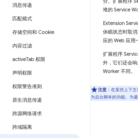
分。扩展程序 Se
消息传递
堆的 Service
匹配模式
Extension S
休眠状态时取消加
存储空间和 Cookie
应的 Web 应用
内容过滤
扩展程序 Servi
active
Tab 权限
外，它们还会响
Worker 不同。
声明权限
权限警告准则
注意
：在某些上下文和网
为后台脚本的功能。为避免这一
原生消息传递
跨源网络请求
跨域隔离