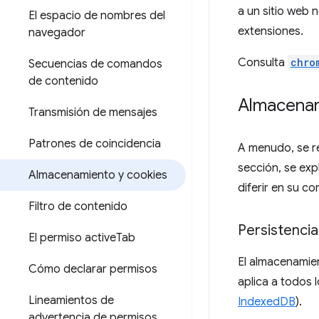
a un sitio web 
El espacio de nombres del
extensiones.
navegador
Consulta
chro
Secuencias de comandos
de contenido
Almacena
Transmisión de mensajes
Patrones de coincidencia
A menudo, se r
sección, se exp
Almacenamiento y cookies
diferir en su c
Filtro de contenido
Persistencia
El permiso active
Tab
El almacenamien
Cómo declarar permisos
aplica a todos
Lineamientos de
IndexedDB
).
advertencia de permisos