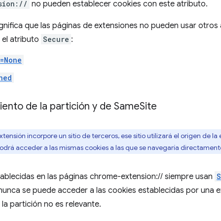
sion://
no pueden establecer cookies con este atributo.
gnifica que las páginas de extensiones no pueden usar otros 
 el atributo
Secure
:
e=None
ned
nto de la partición y de Same
Site
nsión incorpore un sitio de terceros, ese sitio utilizará el origen de l
o podrá acceder a las mismas cookies a las que se navegaría directamen
tablecidas en las páginas chrome-extension:// siempre usan
S
nunca se puede acceder a las cookies establecidas por una e
la partición no es relevante.