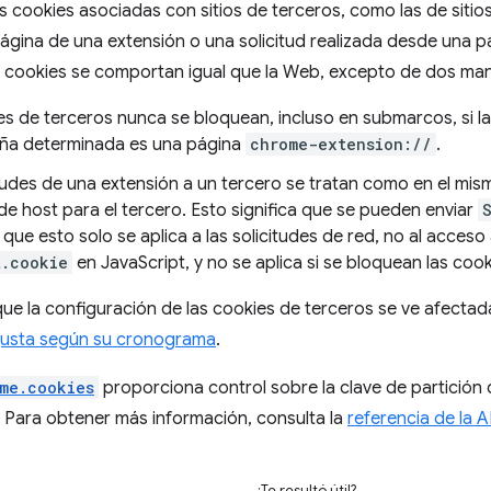
as cookies asociadas con sitios de terceros, como las de siti
gina de una extensión o una solicitud realizada desde una p
as cookies se comportan igual que la Web, excepto de dos ma
s de terceros nunca se bloquean, incluso en submarcos, si la
ña determinada es una página
chrome-extension://
.
tudes de una extensión a un tercero se tratan como en el mismo
e host para el tercero. Esto significa que se pueden enviar
que esto solo se aplica a las solicitudes de red, no al acceso
t.cookie
en JavaScript, y no se aplica si se bloquean las coo
ue la configuración de las cookies de terceros se ve afectada
justa según su cronograma
.
me.cookies
proporciona control sobre la clave de partición
 Para obtener más información, consulta la
referencia de la A
¿Te resultó útil?