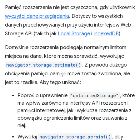
Pamięć rozszerzenia nie jest czyszczona, gdy użytkownik
wyczyści dane przeglądania
. Dotyczy to wszystkich
danych przechowywanych przy użyciu interfejsów Web
Storage API (takich jak
Local Storage
i
IndexedDB
).
Domyślnie rozszerzenia podlegają normalnym limitom
miejsca na dane, które można sprawdzić, wywołując
navigator.storage.estimate()
. Z powodu dużego
obciążenia pamięci pamięć może zostać zwolniona, ale
jest to rzadkie. Aby tego uniknąć:
Poproś o uprawnienie
"unlimitedStorage"
, które
ma wpływ zarówno na interfejsy API rozszerzeń i
pamięci internetowej, jak i wyklucza rozszerzenia z
obowiązku ograniczania limitów oraz usuwania z
niej.
Wywołaj
navigator.storage.persist()
, aby