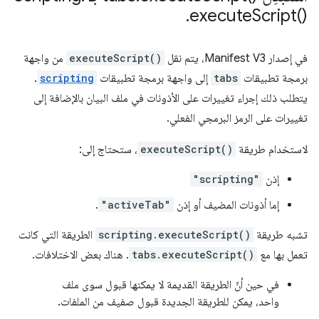
.
execute
Script(
)‎
في إصدار Manifest V3، يتم نقل
executeScript()
من واجهة
برمجة تطبيقات
tabs
إلى واجهة برمجة تطبيقات
scripting
.
يتطلب ذلك إجراء تغييرات على الأذونات في ملف البيان بالإضافة إلى
تغييرات على الرمز البرمجي الفعلي.
لاستخدام طريقة
executeScript()
، ستحتاج إلى:
إذن
"scripting"
إما أذونات المضيف أو إذن
"activeTab"
.
تشبه طريقة
scripting.executeScript()
الطريقة التي كانت
تعمل بها مع
tabs.executeScript()
. هناك بعض الاختلافات.
في حين أنّ الطريقة القديمة لا يمكنها قبول سوى ملف
واحد، يمكن للطريقة الجديدة قبول صفيف من الملفات.