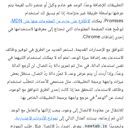
التطبيقات للإضافة وعدًا.
الوعد
هو خادم وكيل أو عنصر نائب لقيمة يتم
عرضها بواسطة طريقة غير متزامنة. إذا لم يسبق لك استخدام
Promises، يمكنك
الاطّلاع على مزيد من المعلومات عنها على MDN
.
توضّح هذه الصفحة المعلومات التي تحتاج إلى معرفتها لاستخدامها في
إحدى إضافات Chrome.
للتوافق مع الإصدارات القديمة، تستمر العديد من الطرق في توفير وظائف
الاستدعاء بعد إضافة ميزة الوعد. اعلم أنه لا يمكنك استخدام كلتيهما في
نفس استدعاء الدالة. في حال تم تمرير دالة ردّ اتصال، لن تُرجع الدالة
وعدًا، وإذا أردت أن يتم عرض وعد، لا تمرِّر دالة ردّ اتصال. ستظل بعض
ميزات واجهة برمجة التطبيقات، مثل مستمعي الأحداث، تتطلّب استخدام
وظائف الاستدعاء. للتحقق مما إذا كانت إحدى الطرق تتوافق مع الوعود،
ابحث عن "الوعد" في مرجع واجهة برمجة التطبيقات الخاص بها.
للانتقال من معاودة الاتصال إلى وعود، يجب إزالتها والتعامل مع الوعد
الذي تم إرجاعه. يستند المثال التالي إلى
نموذج الأذونات الاختيارية
،
وتحديدًا
newtab.js
. يعرض إصدار ردّ الاتصال شكل طلب النموذج