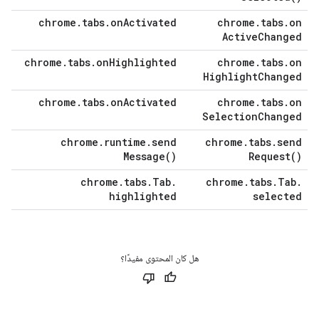
chrome
.
tabs
.
on
Activated
chrome
.
tabs
.
on
Active
Changed
chrome
.
tabs
.
on
Highlighted
chrome
.
tabs
.
on
Highlight
Changed
chrome
.
tabs
.
on
Activated
chrome
.
tabs
.
on
Selection
Changed
chrome
.
runtime
.
send
chrome
.
tabs
.
send
Message(
)
Request(
)
chrome
.
tabs
.
Tab
.
chrome
.
tabs
.
Tab
.
highlighted
selected
هل كان المحتوى مفيدًا؟