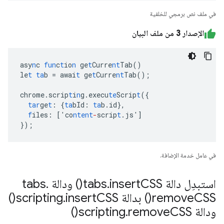
في ملف نص برمجي للخلفية
الإصدار 3 من ملف البيان
asy
n
c
fun
c
t
io
n
ge
t
Curre
nt
Tab()
le
t
ta
b
=
awai
t
ge
t
Curre
nt
Tab();
chrome.scrip
t
i
n
g.execu
te
Scrip
t
(
{
tar
ge
t
:
{
ta
bId
:
ta
b.id
},
f
iles
:
[
'co
ntent
-
scrip
t
.js'
]
}
);
في عامل خدمة الإضافة.
استبدِل دالة tabs
CSS(
insert
.
) ودالة tabs
.
CSS(
remove
) بدالة scripting
CSS(
insert
.
)
ودالة scripting
CSS(
remove
.
)