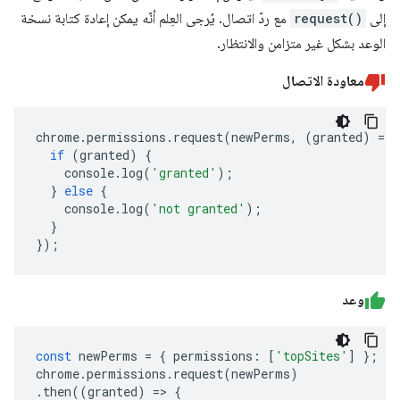
إلى
request()
مع ردّ اتصال. يُرجى العِلم أنّه يمكن إعادة كتابة نسخة
الوعد بشكل غير متزامن والانتظار.
معاودة الاتصال
chrome
.
permissions
.
request
(
newPerms
,
(
granted
)
=>
if
(
granted
)
{
console
.
log
(
'granted'
);
}
else
{
console
.
log
(
'not granted'
);
}
});
وعد
const
newPerms
=
{
permissions
:
[
'topSites'
]
};
chrome
.
permissions
.
request
(
newPerms
)
.
then
((
granted
)
=>
{