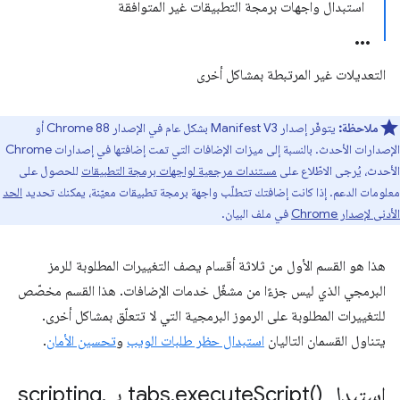
استبدال واجهات برمجة التطبيقات غير المتوافقة
التعديلات غير المرتبطة بمشاكل أخرى
ملاحظة:
يتوفّر إصدار Manifest V3 بشكل عام في الإصدار Chrome 88 أو
الإصدارات الأحدث. بالنسبة إلى ميزات الإضافات التي تمت إضافتها في إصدارات Chrome
الأحدث، يُرجى الاطّلاع على
مستندات مرجعية لواجهات برمجة التطبيقات
للحصول على
معلومات الدعم. إذا كانت إضافتك تتطلّب واجهة برمجة تطبيقات معيّنة، يمكنك تحديد
الحد
الأدنى لإصدار Chrome
في ملف البيان.
هذا هو القسم الأول من ثلاثة أقسام يصف التغييرات المطلوبة للرمز
البرمجي الذي ليس جزءًا من مشغّل خدمات الإضافات. هذا القسم مخصّص
للتغييرات المطلوبة على الرموز البرمجية التي لا تتعلّق بمشاكل أخرى.
يتناول القسمان التاليان
استبدال حظر طلبات الويب
و
تحسين الأمان
.
استبدِل tabs
)‎ بـ scripting
Script(
execute
.
.