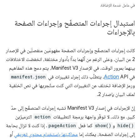
في عامل خدمة الإضافة.
استبدال إجراءات المتصفّح وإجراءات الصفحة
بالإجراءات
كانت إجراءات المتصفّح وإجراءات الصفحة مفهومَين منفصلَين في الإصدار
2 من البيان. وعلى الرغم من أنّهما بدأا بأدوار مختلفة، انخفضت الاختلافات
بينهما بمرور الوقت. في الإصدار Manifest V3، يتم دمج هذه المفاهيم
في
API. يتطلّب ذلك إجراء تغييرات في
Action
manifest.json
ورمز الإضافة تختلف عن التغييرات التي كنت ستُجريها في نص الخلفية
لملف البيان بإصدار 2.
إنّ الإجراءات في إصدار Manifest V3 تشبه إجراءات المتصفّح إلى حدّ
كبير. مع ذلك، لا توفّر واجهة برمجة التطبيقات
action
الترميزَين
hide()
و
show()
كما فعل
pageAction
. إذا كنت لا تزال بحاجة
إلى إجراءات الصفحة، يمكنك إما
محاكيتها باستخدام محتوى تعريفي
أو