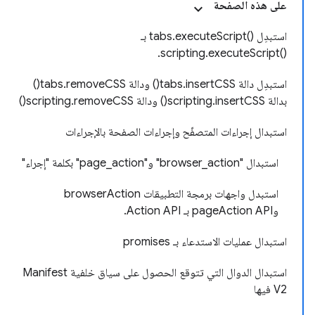
على هذه الصفحة
استبدِل tabs.executeScript()‎ بـ
scripting.executeScript()‎.
استبدِل دالة tabs.insertCSS() ودالة tabs.removeCSS()
بدالة scripting.insertCSS() ودالة scripting.removeCSS()
استبدال إجراءات المتصفّح وإجراءات الصفحة بالإجراءات
استبدال "browser_action" و"page_action" بكلمة "إجراء"
استبدل واجهات برمجة التطبيقات browserAction
وpageAction API بـ Action API.
استبدال عمليات الاستدعاء بـ promises
استبدال الدوال التي تتوقع الحصول على سياق خلفية Manifest
V2 فيها