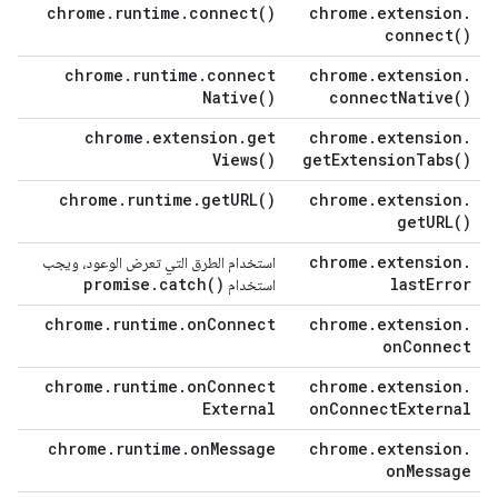
chrome
.
runtime
.
connect(
)
chrome
.
extension
.
connect(
)
chrome
.
runtime
.
connect
chrome
.
extension
.
Native(
)
connect
Native(
)
chrome
.
extension
.
get
chrome
.
extension
.
Views(
)
get
Extension
Tabs(
)
chrome
.
runtime
.
get
URL(
)
chrome
.
extension
.
get
URL(
)
chrome
.
extension
.
استخدام الطرق التي تعرض الوعود، ويجب
promise
.
catch(
)
last
Error
استخدام
chrome
.
runtime
.
on
Connect
chrome
.
extension
.
on
Connect
chrome
.
runtime
.
on
Connect
chrome
.
extension
.
External
on
Connect
External
chrome
.
runtime
.
on
Message
chrome
.
extension
.
on
Message