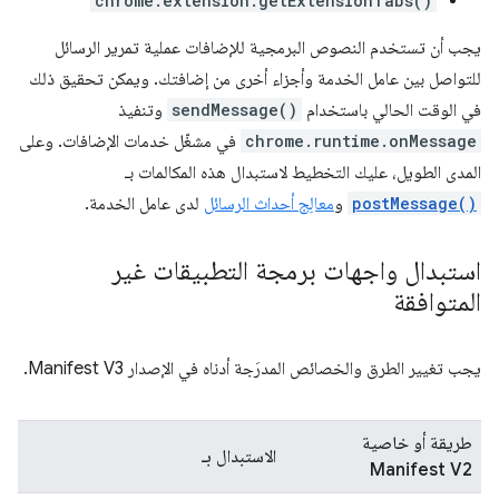
chrome.extension.getExtensionTabs()
يجب أن تستخدم النصوص البرمجية للإضافات عملية تمرير الرسائل
للتواصل بين عامل الخدمة وأجزاء أخرى من إضافتك. ويمكن تحقيق ذلك
في الوقت الحالي باستخدام
sendMessage()
وتنفيذ
chrome.runtime.onMessage
في مشغّل خدمات الإضافات. وعلى
المدى الطويل، عليك التخطيط لاستبدال هذه المكالمات بـ
postMessage()
و
معالِج أحداث الرسائل
لدى عامل الخدمة.
استبدال واجهات برمجة التطبيقات غير
المتوافقة
يجب تغيير الطرق والخصائص المدرَجة أدناه في الإصدار Manifest V3.
طريقة أو خاصية
الاستبدال بـ
Manifest V2