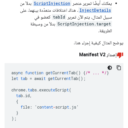
يمكنك أيضًا تمرير عنصر
ScriptInjection
بدلاً من
InjectDetails
. هناك اختلافات متعدّدة بينهما. على
سبيل المثال، يتم الآن تمرير
tabId
كعضو في
ScriptInjection.target
بدلاً من وسيطة
الطريقة.
يوضح المثال كيفية إجراء هذا.
إصدار Manifest V2
asy
n
c
fun
c
t
io
n
ge
t
Curre
nt
Tab()
{
/* ... */
}
le
t
ta
b
=
awai
t
ge
t
Curre
nt
Tab();
chrome.
ta
bs.execu
te
Scrip
t
(
ta
b.id
,
{
f
ile
:
'co
ntent
-
scrip
t
.js'
}
);