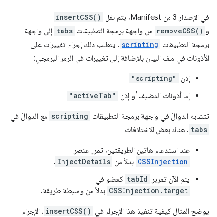
في الإصدار 3 من Manifest، يتم نقل
insertCSS()
و
removeCSS()
من واجهة برمجة التطبيقات
tabs
إلى واجهة
برمجة التطبيقات
scripting
. يتطلب ذلك إجراء تغييرات على
الأذونات في ملف البيان بالإضافة إلى تغييرات في الرمز البرمجي:
إذن
"scripting"
إما أذونات المضيف أو إذن
"activeTab"
تتشابه الدوالّ في واجهة برمجة التطبيقات
scripting
مع الدوالّ في
tabs
. هناك بعض الاختلافات.
عند استدعاء هاتين الطريقتين، تمرر عنصر
CSSInjection
بدلاً من
InjectDetails
.
يتم الآن تمرير
tabId
كعضو في
CSSInjection.target
بدلاً من وسيطة طريقة.
يوضح المثال كيفية تنفيذ هذا الإجراء في
insertCSS()
. الإجراء