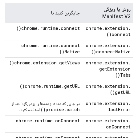
روش یا ویژگی
جایگزین کنید با
Manifest V2
)
chrome
.
runtime
.
connect(
chrome
.
extension
.
)
connect(
chrome
.
runtime
.
connect
chrome
.
extension
.
)
Native(
)
connect
Native(
)
chrome
.
extension
.
get
Views(
chrome
.
extension
.
get
Extension
)
Tabs(
)
chrome
.
runtime
.
get
URL(
chrome
.
extension
.
)
get
URL(
chrome
.
extension
.
در جایی که متدها وعده‌ها را برمی‌گردانند، از
)
promise
.
catch(
last
Error
استفاده کنید.
chrome
.
runtime
.
on
Connect
chrome
.
extension
.
on
Connect
chrome
.
runtime
.
on
Connect
chrome
.
extension
.