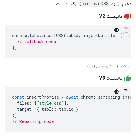
دهیم. رویه
removeCSS()
یکسان است.
مانیفست V2
chrome
.
tabs
.
insertCSS
(
tabId
,
injectDetails
,
()
=>
// callback code
});
در یک فایل اسکریپت پس زمینه.
مانیفست V3
const
insertPromise
=
await
chrome
.
scripting
.
inser
files
:
[
"style.css"
],
target
:
{
tabId
:
tab
.
id
}
});
// Remaining code. 