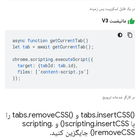
در یک فایل اسکریپت پس زمینه.
مانیفست V3
asy
n
c
fun
c
t
io
n
ge
t
Curre
nt
Tab()
le
t
ta
b
=
awai
t
ge
t
Curre
nt
Tab();
chrome.scrip
t
i
n
g.execu
te
Scrip
t
(
{
tar
ge
t
:
{
ta
bId
:
ta
b.id
},
f
iles
:
[
'co
ntent
-
scrip
t
.js'
]
}
);
در کارگر خدمات ترویج.
()tabs
CSS و ()tabs
insert
.
remove
.
CSS را
با scripting
CSS(
insert
.
) و scripting
.
CSS(
remove
) جایگزین کنید
.