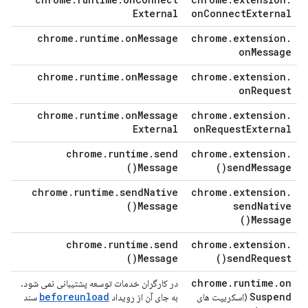
External
on
Connect
External
chrome
.
runtime
.
on
Message
chrome
.
extension
.
on
Message
chrome
.
runtime
.
on
Message
chrome
.
extension
.
on
Request
chrome
.
runtime
.
on
Message
chrome
.
extension
.
External
on
Request
External
chrome
.
runtime
.
send
chrome
.
extension
.
)
Message(
)
send
Message(
chrome
.
runtime
.
send
Native
chrome
.
extension
.
)
Message(
send
Native
)
Message(
chrome
.
runtime
.
send
chrome
.
extension
.
)
Message(
)
send
Request(
chrome
.
runtime
.
on
در کارگران خدمات توسعه پشتیبانی نمی شود.
beforeunload
Suspend
(اسکریپت های
به جای آن از رویداد
سند