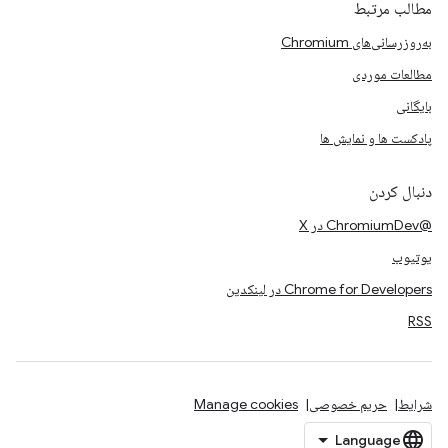
مطالب مرتبط
به‌روزرسانی‌های Chromium
مطالعات موردی
بایگانی
پادکست ها و نمایش ها
دنبال کردن
@ChromiumDev در X
یوتیوب
Chrome for Developers در لینکدین
RSS
شرایط
حریم خصوصی
Manage cookies