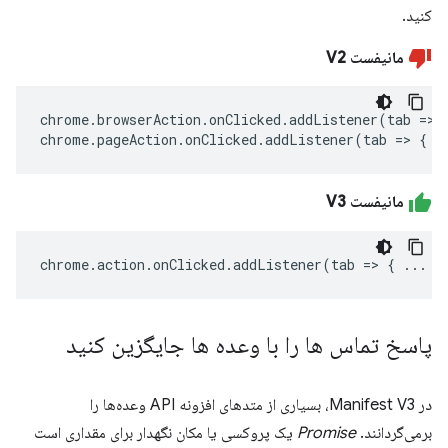
کنید.
مانیفست V2
chrome
.
browserAction
.
onClicked
.
addListener
(
tab
=>
chrome
.
pageAction
.
onClicked
.
addListener
(
tab
=>
{
.
مانیفست V3
chrome
.
action
.
onClicked
.
addListener
(
tab
=>
{
...
}
پاسخ تماس ها را با وعده ها جایگزین کنید
در Manifest V3، بسیاری از متدهای افزونه API وعده‌ها را
برمی‌گردانند.
Promise
یک پروکسی یا مکان نگهدار برای مقداری است