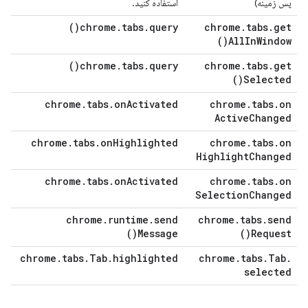
پس زمینه)
استفاده کنید.
)
chrome
.
tabs
.
query(
chrome
.
tabs
.
get
)
All
In
Window(
)
chrome
.
tabs
.
query(
chrome
.
tabs
.
get
)
Selected(
chrome
.
tabs
.
on
Activated
chrome
.
tabs
.
on
Active
Changed
chrome
.
tabs
.
on
Highlighted
chrome
.
tabs
.
on
Highlight
Changed
chrome
.
tabs
.
on
Activated
chrome
.
tabs
.
on
Selection
Changed
chrome
.
runtime
.
send
chrome
.
tabs
.
send
)
Message(
)
Request(
chrome
.
tabs
.
Tab
.
highlighted
chrome
.
tabs
.
Tab
.
selected