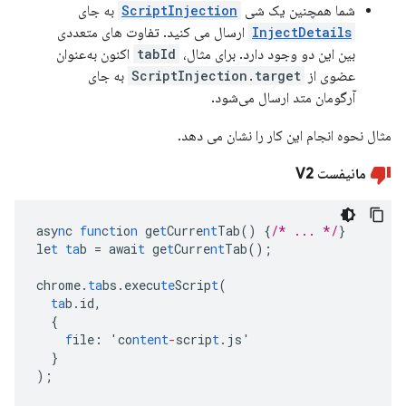
شما همچنین یک شی
ScriptInjection
به جای
InjectDetails
ارسال می کنید. تفاوت های متعددی
بین این دو وجود دارد. برای مثال،
tabId
اکنون به‌عنوان
عضوی از
ScriptInjection.target
به جای
آرگومان متد ارسال می‌شود.
مثال نحوه انجام این کار را نشان می دهد.
مانیفست V2
asy
n
c
fun
c
t
io
n
ge
t
Curre
nt
Tab()
{
/* ... */
}
le
t
ta
b
=
awai
t
ge
t
Curre
nt
Tab();
chrome.
ta
bs.execu
te
Scrip
t
(
ta
b.id
,
{
f
ile
:
'co
ntent
-
scrip
t
.js'
}
);