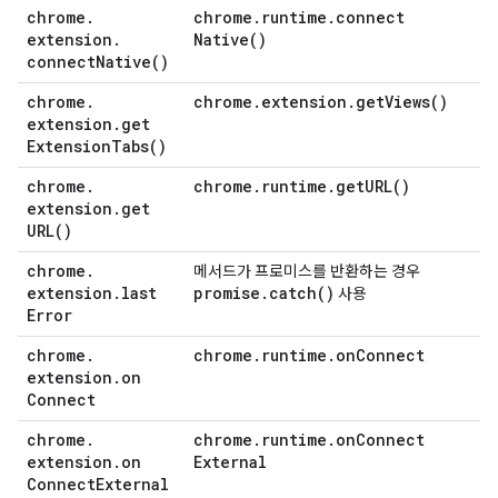
chrome
.
chrome
.
runtime
.
connect
extension
.
Native(
)
connect
Native(
)
chrome
.
chrome
.
extension
.
get
Views(
)
extension
.
get
Extension
Tabs(
)
chrome
.
chrome
.
runtime
.
get
URL(
)
extension
.
get
URL(
)
chrome
.
메서드가 프로미스를 반환하는 경우
extension
.
last
promise
.
catch(
)
사용
Error
chrome
.
chrome
.
runtime
.
on
Connect
extension
.
on
Connect
chrome
.
chrome
.
runtime
.
on
Connect
extension
.
on
External
Connect
External