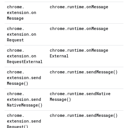
chrome
.
chrome
.
runtime
.
on
Message
extension
.
on
Message
chrome
.
chrome
.
runtime
.
on
Message
extension
.
on
Request
chrome
.
chrome
.
runtime
.
on
Message
extension
.
on
External
Request
External
chrome
.
chrome
.
runtime
.
send
Message(
)
extension
.
send
Message(
)
chrome
.
chrome
.
runtime
.
send
Native
extension
.
send
Message(
)
Native
Message(
)
chrome
.
chrome
.
runtime
.
send
Message(
)
extension
.
send
Request(
)