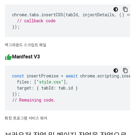
chrome
.
tabs
.
insertCSS
(
tabId
,
injectDetails
,
()
=>
// callback code
});
백그라운드 스크립트 파일
Manifest V3
const
insertPromise
=
await
chrome
.
scripting
.
inser
files
:
[
"style.css"
],
target
:
{
tabId
:
tab
.
id
}
});
// Remaining code. 
확장 프로그램 서비스 워커