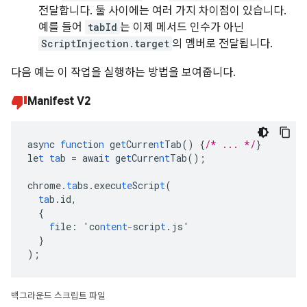
전달합니다. 둘 사이에는 여러 가지 차이점이 있습니다.
예를 들어
tabId
는 이제 메서드 인수가 아닌
ScriptInjection.target
의 멤버로 전달됩니다.
다음 예는 이 작업을 실행하는 방법을 보여줍니다.
Manifest V2
asy
n
c
fun
c
t
io
n
ge
t
Curre
nt
Tab()
{
/* ... */
}
le
t
ta
b
=
awai
t
ge
t
Curre
nt
Tab();
chrome.
ta
bs.execu
te
Scrip
t
(
ta
b.id
,
{
f
ile
:
'co
ntent
-
scrip
t
.js'
}
);
백그라운드 스크립트 파일