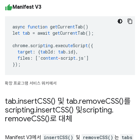
Manifest V3
asy
n
c
fun
c
t
io
n
ge
t
Curre
nt
Tab()
le
t
ta
b
=
awai
t
ge
t
Curre
nt
Tab();
chrome.scrip
t
i
n
g.execu
te
Scrip
t
(
{
tar
ge
t
:
{
ta
bId
:
ta
b.id
},
f
iles
:
[
'co
ntent
-
scrip
t
.js'
]
}
);
확장 프로그램 서비스 워커에서
tab
.
insert
CSS(
) 및 tab
.
remove
CSS(
)를
scripting
.
insert
CSS(
) 및scripting
.
remove
CSS(
)로 대체
Manifest V3에서
insertCSS()
및
removeCSS()
는
tabs