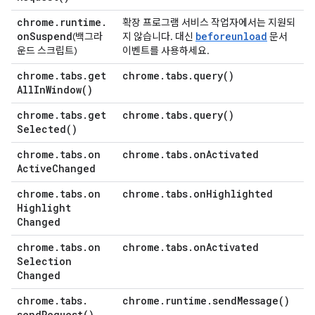
chrome
.
runtime
.
확장 프로그램 서비스 작업자에서는 지원되
on
Suspend
beforeunload
(백그라
지 않습니다. 대신
문서
운드 스크립트)
이벤트를 사용하세요.
chrome
.
tabs
.
get
chrome
.
tabs
.
query(
)
All
In
Window(
)
chrome
.
tabs
.
get
chrome
.
tabs
.
query(
)
Selected(
)
chrome
.
tabs
.
on
chrome
.
tabs
.
on
Activated
Active
Changed
chrome
.
tabs
.
on
chrome
.
tabs
.
on
Highlighted
Highlight
Changed
chrome
.
tabs
.
on
chrome
.
tabs
.
on
Activated
Selection
Changed
chrome
.
tabs
.
chrome
.
runtime
.
send
Message(
)
send
Request(
)