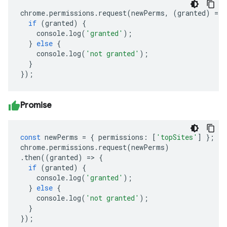
chrome
.
permissions
.
request
(
newPerms
,
(
granted
)
=>
if
(
granted
)
{
console
.
log
(
'granted'
);
}
else
{
console
.
log
(
'not granted'
);
}
});
Promise
const
newPerms
=
{
permissions
:
[
'topSites'
]
};
chrome
.
permissions
.
request
(
newPerms
)
.
then
((
granted
)
=>
{
if
(
granted
)
{
console
.
log
(
'granted'
);
}
else
{
console
.
log
(
'not granted'
);
}
});