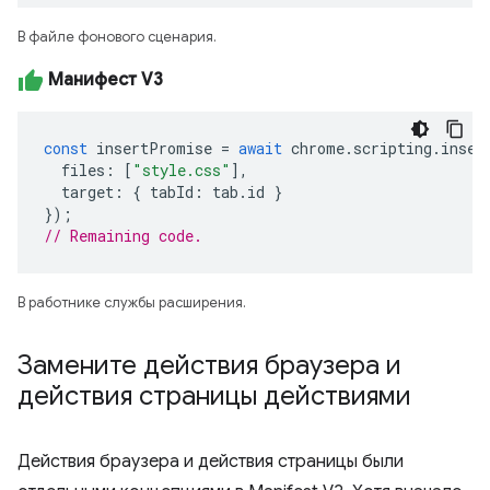
В файле фонового сценария.
Манифест V3
const
insertPromise
=
await
chrome
.
scripting
.
inser
files
:
[
"style.css"
],
target
:
{
tabId
:
tab
.
id
}
});
// Remaining code. 
В работнике службы расширения.
Замените действия браузера и
действия страницы действиями
Действия браузера и действия страницы были