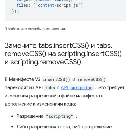
f
iles
:
[
'co
ntent
-
scrip
t
.js'
]
}
);
В работнике службы расширения.
Замените tabs
.
insert
CSS(
) и tabs
.
remove
CSS(
) на scripting
.
insert
CSS(
)
и scripting
.
remove
CSS(
)
.
В Манифесте V3
insertCSS()
и
removeCSS()
переходят из API
tabs
в
API
scripting
. Это требует
изменения разрешений в файле манифеста в
дополнение к изменениям кода:
Разрешение
"scripting"
.
Либо разрешения хоста, либо разрешение