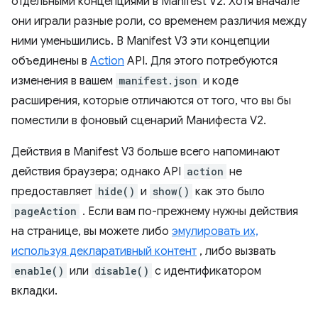
отдельными концепциями в Manifest V2. Хотя вначале
они играли разные роли, со временем различия между
ними уменьшились. В Manifest V3 эти концепции
объединены в
Action
API. Для этого потребуются
изменения в вашем
manifest.json
и коде
расширения, которые отличаются от того, что вы бы
поместили в фоновый сценарий Манифеста V2.
Действия в Manifest V3 больше всего напоминают
действия браузера; однако API
action
не
предоставляет
hide()
и
show()
как это было
pageAction
. Если вам по-прежнему нужны действия
на странице, вы можете либо
эмулировать их,
используя декларативный контент
, либо вызвать
enable()
или
disable()
с идентификатором
вкладки.