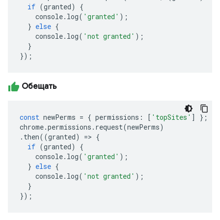
if
(
granted
)
{
console
.
log
(
'granted'
);
}
else
{
console
.
log
(
'not granted'
);
}
});
Обещать
const
newPerms
=
{
permissions
:
[
'topSites'
]
};
chrome
.
permissions
.
request
(
newPerms
)
.
then
((
granted
)
=>
{
if
(
granted
)
{
console
.
log
(
'granted'
);
}
else
{
console
.
log
(
'not granted'
);
}
});