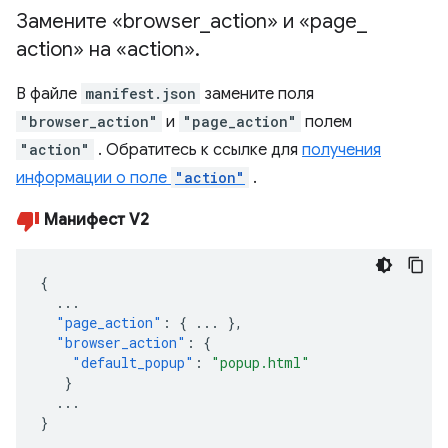
Замените «browser
_
action» и «page
_
action» на «action»
.
В файле
manifest.json
замените поля
"browser_action"
и
"page_action"
полем
"action"
. Обратитесь к ссылке для
получения
информации о поле
"action"
.
Манифест V2
{
...
"page_action"
:
{
...
},
"browser_action"
:
{
"default_popup"
:
"popup.html"
}
...
}