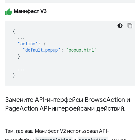
Манифест V3
{
...
"action"
:
{
"default_popup"
:
"popup.html"
}
...
}
Замените API-интерфейсы Browse
Action и
Page
Action API-интерфейсами действий
.
Там, где ваш Манифест V2 использовал API-
интерфейсы
browserAction
и
pageAction
, теперь