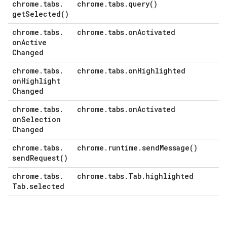
chrome
.
tabs
.
chrome
.
tabs
.
query(
)
get
Selected(
)
chrome
.
tabs
.
chrome
.
tabs
.
on
Activated
on
Active
Changed
chrome
.
tabs
.
chrome
.
tabs
.
on
Highlighted
on
Highlight
Changed
chrome
.
tabs
.
chrome
.
tabs
.
on
Activated
on
Selection
Changed
chrome
.
tabs
.
chrome
.
runtime
.
send
Message(
)
send
Request(
)
chrome
.
tabs
.
chrome
.
tabs
.
Tab
.
highlighted
Tab
.
selected