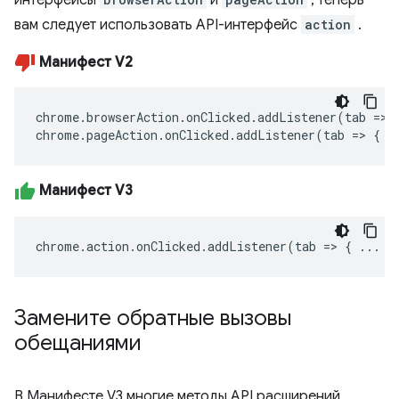
вам следует использовать API-интерфейс
action
.
Манифест V2
chrome
.
browserAction
.
onClicked
.
addListener
(
tab
=>
chrome
.
pageAction
.
onClicked
.
addListener
(
tab
=>
{
.
Манифест V3
chrome
.
action
.
onClicked
.
addListener
(
tab
=>
{
...
}
Замените обратные вызовы
обещаниями
В Манифесте V3 многие методы API расширений