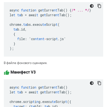
asy
n
c
fun
c
t
io
n
ge
t
Curre
nt
Tab()
{
/* ... */
}
le
t
ta
b
=
awai
t
ge
t
Curre
nt
Tab();
chrome.
ta
bs.execu
te
Scrip
t
(
ta
b.id
,
{
f
ile
:
'co
ntent
-
scrip
t
.js'
}
);
В файле фонового сценария.
Манифест V3
asy
n
c
fun
c
t
io
n
ge
t
Curre
nt
Tab()
le
t
ta
b
=
awai
t
ge
t
Curre
nt
Tab();
chrome.scrip
t
i
n
g.execu
te
Scrip
t
(
{
tar
ge
t
:
{
ta
bId
:
ta
b.id
},