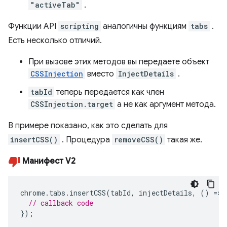
"activeTab"
.
Функции API
scripting
аналогичны функциям
tabs
.
Есть несколько отличий.
При вызове этих методов вы передаете объект
CSSInjection
вместо
InjectDetails
.
tabId
теперь передается как член
CSSInjection.target
а не как аргумент метода.
В примере показано, как это сделать для
insertCSS()
. Процедура
removeCSS()
такая же.
Манифест V2
chrome
.
tabs
.
insertCSS
(
tabId
,
injectDetails
,
()
=>
// callback code
});