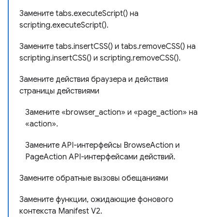
Замените tabs.executeScript() на
scripting.executeScript().
Замените tabs.insertCSS() и tabs.removeCSS() на
scripting.insertCSS() и scripting.removeCSS().
Замените действия браузера и действия
страницы действиями
Замените «browser_action» и «page_action» на
«action».
Замените API-интерфейсы BrowseAction и
PageAction API-интерфейсами действий.
Замените обратные вызовы обещаниями
Замените функции, ожидающие фонового
контекста Manifest V2.