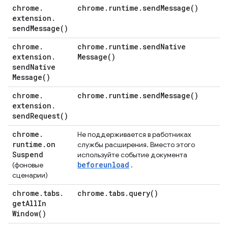
chrome
.
chrome
.
runtime
.
send
Message(
)
extension
.
send
Message(
)
chrome
.
chrome
.
runtime
.
send
Native
extension
.
Message(
)
send
Native
Message(
)
chrome
.
chrome
.
runtime
.
send
Message(
)
extension
.
send
Request(
)
chrome
.
Не поддерживается в работниках
runtime
.
on
службы расширения. Вместо этого
Suspend
используйте событие документа
beforeunload
(фоновые
.
сценарии)
chrome
.
tabs
.
chrome
.
tabs
.
query(
)
get
All
In
Window(
)