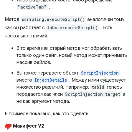
Либо разрешения хоста, либо разрешение
"activeTab"
.
Метод
scripting.executeScript()
аналогичен тому,
как он работает с
tabs.executeScript()
. Есть
несколько отличий.
В то время как старый метод мог обрабатывать
только один файл, новый метод может принимать
массив файлов.
Вы также передаете объект
ScriptInjection
вместо
InjectDetails
. Между ними существует
множество различий. Например,
tabId
теперь
передается как член
ScriptInjection.target
а
не как аргумент метода.
В примере показано, как это сделать.
Манифест V2