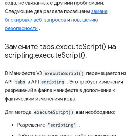
кода, не связанных с другими проблемами.
Следующие два раздела посвящены
замене
блокировки веб-запросов
и
повышению
безопасности
.
Замените tabs
.
execute
Script(
) на
scripting
.
execute
Script(
)
.
В Манифесте V3
executeScript()
перемещается из
API
tabs
в API
scripting
. Это требует изменения
разрешений в файле манифеста в дополнение к
фактическим изменениям кода.
Для метода
executeScript()
вам необходимо:
Разрешение
"scripting"
.