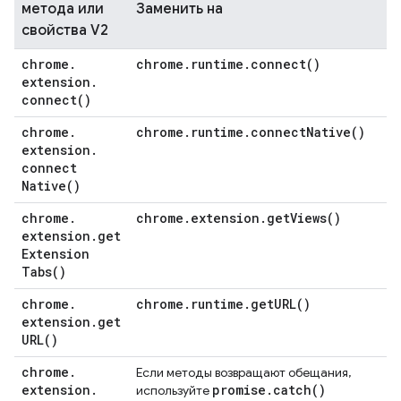
метода или
Заменить на
свойства V2
chrome
.
chrome
.
runtime
.
connect(
)
extension
.
connect(
)
chrome
.
chrome
.
runtime
.
connect
Native(
)
extension
.
connect
Native(
)
chrome
.
chrome
.
extension
.
get
Views(
)
extension
.
get
Extension
Tabs(
)
chrome
.
chrome
.
runtime
.
get
URL(
)
extension
.
get
URL(
)
chrome
.
Если методы возвращают обещания,
extension
.
promise
.
catch(
)
используйте