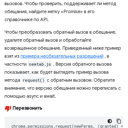
вызовов. Чтобы проверить, поддерживает ли метод
обещания, найдите метку «Promise» в его
справочнике по API.
Чтобы преобразовать обратный вызов в обещание,
удалите обратный вызов и обработайте
возвращенное обещание. Приведенный ниже пример
взят из
примера необязательных разрешений
, в
частности
newtab.js
. Версия обратного вызова
показывает, как будет выглядеть пример вызова
метода
request()
с обратным вызовом. Обратите
внимание, что версию обещания можно переписать с
помощью async и await.
Перезвонить
chrome
.
permissions
.
request
(
newPerms
,
(
granted
)
=>