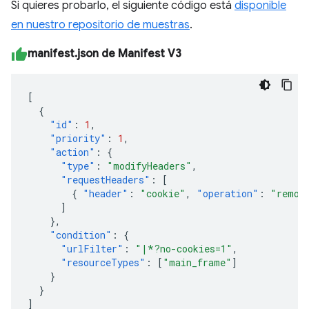
Si quieres probarlo, el siguiente código está
disponible
en nuestro repositorio de muestras
.
manifest.json de Manifest V3
[
{
"id"
:
1
,
"priority"
:
1
,
"action"
:
{
"type"
:
"modifyHeaders"
,
"requestHeaders"
:
[
{
"header"
:
"cookie"
,
"operation"
:
"remov
]
},
"condition"
:
{
"urlFilter"
:
"|*?no-cookies=1"
,
"resourceTypes"
:
[
"main_frame"
]
}
}
]