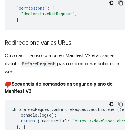
"permissions"
:
[
"declarativeNetRequest"
,
]
Redirecciona varias URLs
Otro caso de uso común en Manifest V2 era usar el
evento
BeforeRequest
para redireccionar solicitudes
web.
Secuencia de comandos en segundo plano de
Manifest V2
chrome
.
webRequest
.
onBeforeRequest
.
addListener
((
e
)
console
.
log
(
e
);
return
{
redirectUrl
:
"https://developer.chrom
},
{