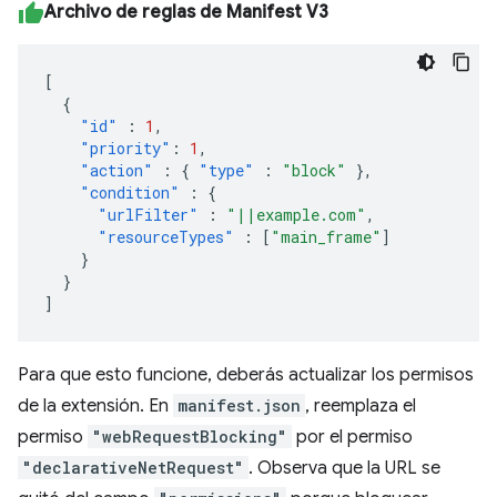
Archivo de reglas de Manifest V3
[
{
"id"
:
1
,
"priority"
:
1
,
"action"
:
{
"type"
:
"block"
},
"condition"
:
{
"urlFilter"
:
"||example.com"
,
"resourceTypes"
:
[
"main_frame"
]
}
}
]
Para que esto funcione, deberás actualizar los permisos
de la extensión. En
manifest.json
, reemplaza el
permiso
"webRequestBlocking"
por el permiso
"declarativeNetRequest"
. Observa que la URL se