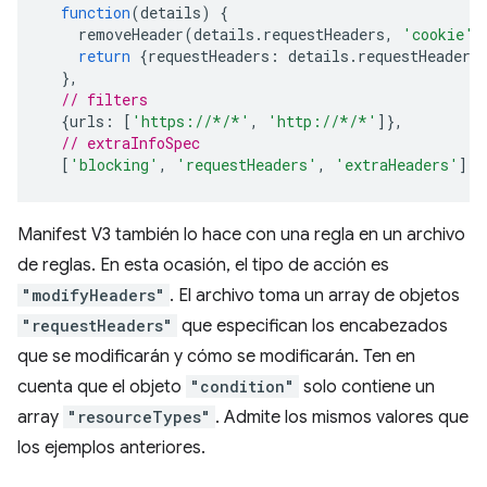
function
(
details
)
{
removeHeader
(
details
.
requestHeaders
,
'cookie'
)
return
{
requestHeaders
:
details
.
requestHeaders
},
// filters
{
urls
:
[
'https://*/*'
,
'http://*/*'
]},
// extraInfoSpec
[
'blocking'
,
'requestHeaders'
,
'extraHeaders'
]);
Manifest V3 también lo hace con una regla en un archivo
de reglas. En esta ocasión, el tipo de acción es
"modifyHeaders"
. El archivo toma un array de objetos
"requestHeaders"
que especifican los encabezados
que se modificarán y cómo se modificarán. Ten en
cuenta que el objeto
"condition"
solo contiene un
array
"resourceTypes"
. Admite los mismos valores que
los ejemplos anteriores.