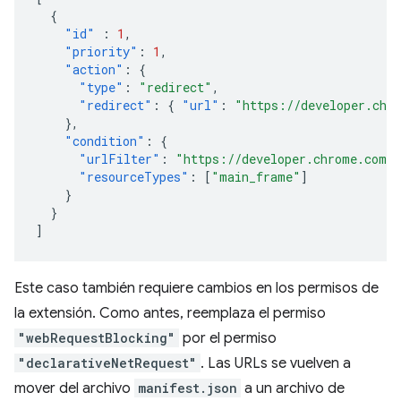
{
"id"
:
1
,
"priority"
:
1
,
"action"
:
{
"type"
:
"redirect"
,
"redirect"
:
{
"url"
:
"https://developer.chr
},
"condition"
:
{
"urlFilter"
:
"https://developer.chrome.com/d
"resourceTypes"
:
[
"main_frame"
]
}
}
]
Este caso también requiere cambios en los permisos de
la extensión. Como antes, reemplaza el permiso
"webRequestBlocking"
por el permiso
"declarativeNetRequest"
. Las URLs se vuelven a
mover del archivo
manifest.json
a un archivo de