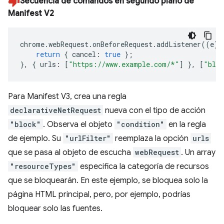
Secuencia de comandos en segundo plano de
Manifest V2
chrome
.
webRequest
.
onBeforeRequest
.
addListener
((
e
)
return
{
cancel
:
true
};
},
{
urls
:
[
"https://www.example.com/*"
]
},
[
"bloc
Para Manifest V3, crea una regla
declarativeNetRequest
nueva con el tipo de acción
"block"
. Observa el objeto
"condition"
en la regla
de ejemplo. Su
"urlFilter"
reemplaza la opción
urls
que se pasa al objeto de escucha
webRequest
. Un array
"resourceTypes"
especifica la categoría de recursos
que se bloquearán. En este ejemplo, se bloquea solo la
página HTML principal, pero, por ejemplo, podrías
bloquear solo las fuentes.