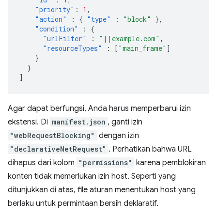
"priority"
:
1
,
"action"
:
{
"type"
:
"block"
},
"condition"
:
{
"urlFilter"
:
"||example.com"
,
"resourceTypes"
:
[
"main_frame"
]
}
}
]
Agar dapat berfungsi, Anda harus memperbarui izin
ekstensi. Di
manifest.json
, ganti izin
"webRequestBlocking"
dengan izin
"declarativeNetRequest"
. Perhatikan bahwa URL
dihapus dari kolom
"permissions"
karena pemblokiran
konten tidak memerlukan izin host. Seperti yang
ditunjukkan di atas, file aturan menentukan host yang
berlaku untuk permintaan bersih deklaratif.