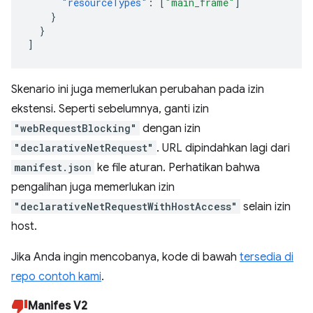
"resourceTypes"
:
[
"main_frame"
]
}
}
]
Skenario ini juga memerlukan perubahan pada izin
ekstensi. Seperti sebelumnya, ganti izin
"webRequestBlocking"
dengan izin
"declarativeNetRequest"
. URL dipindahkan lagi dari
manifest.json
ke file aturan. Perhatikan bahwa
pengalihan juga memerlukan izin
"declarativeNetRequestWithHostAccess"
selain izin
host.
Jika Anda ingin mencobanya, kode di bawah
tersedia di
repo contoh kami
.
Manifes V2