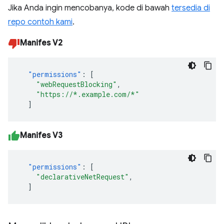
Jika Anda ingin mencobanya, kode di bawah
tersedia di
repo contoh kami
.
Manifes V2
"permissions"
:
[
"webRequestBlocking"
,
"https://*.example.com/*"
]
Manifes V3
"permissions"
:
[
"declarativeNetRequest"
,
]