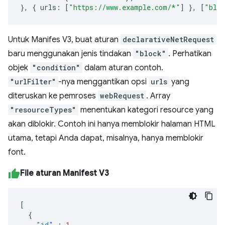
},
{
urls
:
[
"https://www.example.com/*"
]
},
[
"bloc
Untuk Manifes V3, buat aturan
declarativeNetRequest
baru menggunakan jenis tindakan
"block"
. Perhatikan
objek
"condition"
dalam aturan contoh.
"urlFilter"
-nya menggantikan opsi
urls
yang
diteruskan ke pemroses
webRequest
. Array
"resourceTypes"
menentukan kategori resource yang
akan diblokir. Contoh ini hanya memblokir halaman HTML
utama, tetapi Anda dapat, misalnya, hanya memblokir
font.
File aturan Manifest V3
[
{
"id"
:
1
,