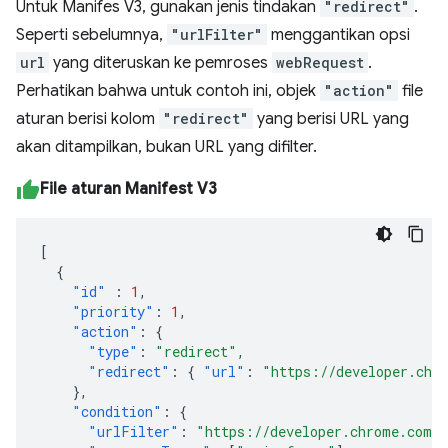
Untuk Manifes V3, gunakan jenis tindakan
"redirect"
.
Seperti sebelumnya,
"urlFilter"
menggantikan opsi
url
yang diteruskan ke pemroses
webRequest
.
Perhatikan bahwa untuk contoh ini, objek
"action"
file
aturan berisi kolom
"redirect"
yang berisi URL yang
akan ditampilkan, bukan URL yang difilter.
File aturan Manifest V3
[
{
"id"
:
1
,
"priority"
:
1
,
"action"
:
{
"type"
:
"redirect"
,
"redirect"
:
{
"url"
:
"https://developer.chr
},
"condition"
:
{
"urlFilter"
:
"https://developer.chrome.com/d