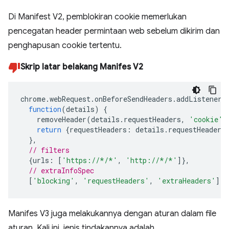
Di Manifest V2, pemblokiran cookie memerlukan
pencegatan header permintaan web sebelum dikirim dan
penghapusan cookie tertentu.
Skrip latar belakang Manifes V2
chrome
.
webRequest
.
onBeforeSendHeaders
.
addListener
(
function
(
details
)
{
removeHeader
(
details
.
requestHeaders
,
'cookie'
)
return
{
requestHeaders
:
details
.
requestHeaders
},
// filters
{
urls
:
[
'https://*/*'
,
'http://*/*'
]},
// extraInfoSpec
[
'blocking'
,
'requestHeaders'
,
'extraHeaders'
]);
Manifes V3 juga melakukannya dengan aturan dalam file
aturan. Kali ini, jenis tindakannya adalah