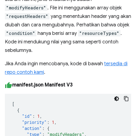
"modifyHeaders"
. File ini menggunakan array objek
"requestHeaders"
yang menentukan header yang akan
diubah dan cara mengubahnya. Perhatikan bahwa objek
"condition"
hanya berisi array
"resourceTypes"
.
Kode ini mendukung nilai yang sama seperti contoh
sebelumnya.
Jika Anda ingin mencobanya, kode di bawah
tersedia di
repo contoh kami
.
manifest.json Manifest V3
[
{
"id"
:
1
,
"priority"
:
1
,
"action"
:
{
"type"
:
"modifyHeaders"
,