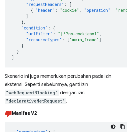
"requestHeaders"
:
[
{
"header"
:
"cookie"
,
"operation"
:
"remov
]
},
"condition"
:
{
"urlFilter"
:
"|*?no-cookies=1"
,
"resourceTypes"
:
[
"main_frame"
]
}
}
]
Skenario ini juga memerlukan perubahan pada izin
ekstensi. Seperti sebelumnya, ganti izin
"webRequestBlocking"
dengan izin
"declarativeNetRequest"
.
Manifes V2
"permissions"
:
[