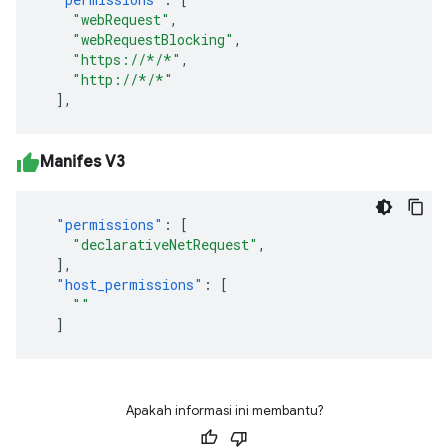
"webRequest"
,
"webRequestBlocking"
,
"https://*/*"
,
"http://*/*"
],
Manifes V3
"permissions"
:
[
"declarativeNetRequest"
,
],
"host_permissions"
:
[
"
"
]
Apakah informasi ini membantu?