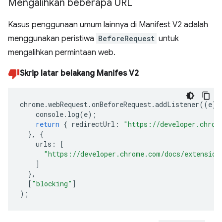
Mengalihkan beberapa URL
Kasus penggunaan umum lainnya di Manifest V2 adalah
menggunakan peristiwa
BeforeRequest
untuk
mengalihkan permintaan web.
Skrip latar belakang Manifes V2
chrome
.
webRequest
.
onBeforeRequest
.
addListener
((
e
)
console
.
log
(
e
);
return
{
redirectUrl
:
"https://developer.chrom
},
{
urls
:
[
"https://developer.chrome.com/docs/extension
]
},
[
"blocking"
]
);