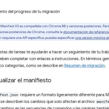
ento del progreso de tu migración
, Manifest V3 es compatible con Chrome 88 y versiones posteriores. Par
iones posteriores de Chrome, consulta la
documentación de referencia
ión requiere una API específica, puedes especificar
una versión mínima 
listas de tareas te ayudarán a hacer un seguimiento de tu trab
eben completar con enlaces a instrucciones. En términos gene
nco categorías, como se describe en
Resumen de migración
.
lizar el manifiesto
fest.json
requiere un formato ligeramente diferente para Ma
 se describen los cambios que solo afectan el archivo
manif
cambios en las secuencias de comandos y las páginas tambié