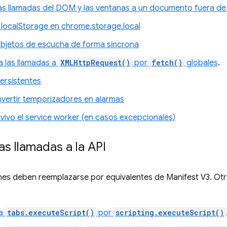
las llamadas del DOM y las ventanas a un documento fuera de 
 localStorage en chrome.storage.local
objetos de escucha de forma síncrona
 las llamadas a
XMLHttpRequest()
por
fetch()
globales
.
ersistentes
ertir temporizadores en alarmas
vivo el service worker (en casos excepcionales)
las llamadas a la API
nes deben reemplazarse por equivalentes de Manifest V3. Ot
za
tabs.executeScript()
por
scripting.executeScript()