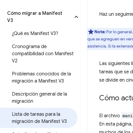
Cómo migrar a Manifest
Haz un seguimi
V3
Nota:
Por lo general
¿Qué es Manifest V3?
que se agreguen en vers
asistencia. Si la extens
Cronograma de
compatibilidad con Manifest
V2
Las siguientes 
tareas que se d
Problemas conocidos de la
se divide en ci
migración a Manifest V3
Descripción general de la
Cómo actua
migración
Lista de tareas para la
El archivo
mani
migración de Manifest V3
En esta página,
muchos de los 