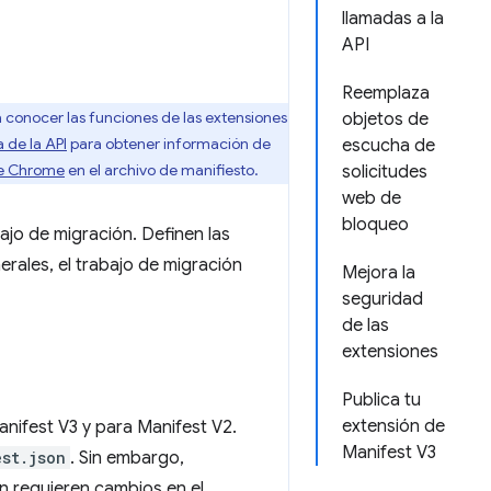
llamadas a la
API
Reemplaza
a conocer las funciones de las extensiones
objetos de
 de la API
para obtener información de
escucha de
de Chrome
en el archivo de manifiesto.
solicitudes
web de
bloqueo
ajo de migración. Definen las
rales, el trabajo de migración
Mejora la
seguridad
de las
extensiones
Publica tu
extensión de
nifest V3 y para Manifest V2.
Manifest V3
est.json
. Sin embargo,
n requieren cambios en el