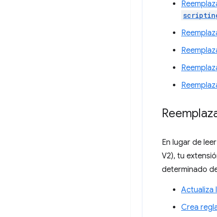
Reempla
scriptin
Reemplaza
Reemplaza
Reemplaza
Reemplaza
Reemplaza
En lugar de lee
V2), tu extensi
determinado de
Actualiza
Crea regla