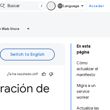
/
Acceder
 Web Store
En esta
página
Cómo
actualizar el
¿Te ha resultado útil?
manifiesto
gración de
Migra a un
service
worker
Actualiza las