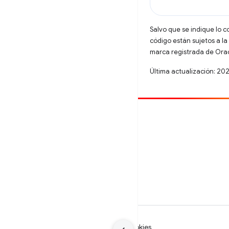
Salvo que se indique lo c
código están sujetos a la
marca registrada de Oracl
Última actualización: 20
Contribuir
Informar un error
Ver incidentes abiertos
Condiciones
Privacidad
Manage cookies