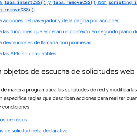
za
tabs.insertCSS()
y
tabs.removeCSS()
por
scripting.
g.removeCSS()
.
 acciones del navegador y de la página por acciones
 las funciones que esperan un contexto en segundo plano d
 devoluciones de llamada con promesas
 las APIs no compatibles
 objetos de escucha de solicitudes web
r de manera programática las solicitudes de red y modificarlas
ón especifica reglas que describen acciones para realizar cu
 condiciones.
 los permisos
s de solicitud neta declarativa