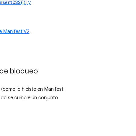
insertCSS()
y
e Manifest V2
.
 de bloqueo
 (como lo hiciste en Manifest
ando se cumple un conjunto