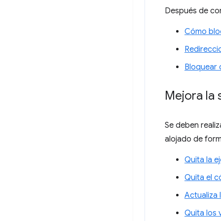
Después de com
Cómo bloq
Redirecci
Bloquear 
Mejora la 
Se deben realiz
alojado de form
Quita la e
Quita el 
Actualiza 
Quita los 