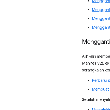
Mengganti
Mengganti
Mengganti
Mengganti
Mengganti
Alih-alih memb
Manifes V2), e
serangkaian kon
Perbarui i
Membuat a
Setelah menyele