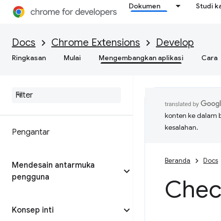
Dokumen
Studi k
Docs
Chrome Extensions
Develop
Ringkasan
Mulai
Mengembangkan aplikasi
Cara
konten ke dalam 
kesalahan.
Pengantar
Beranda
Docs
Mendesain antarmuka
pengguna
Check
Konsep inti