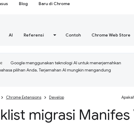
asus
Blog
Baru di Chrome
AI
Referensi
Contoh
Chrome Web Store
Google menggunakan teknologi AI untuk menerjemahkan
bahasa pilihan Anda. Terjemahan AI mungkin mengandung
Chrome Extensions
Develop
Apakah
list migrasi Manifes