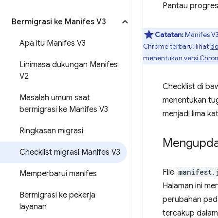
Pantau progres
Bermigrasi ke Manifes V3
Catatan:
Manifes V3
Apa itu Manifes V3
Chrome terbaru, lihat
do
menentukan
versi Chr
Linimasa dukungan Manifes
V2
Checklist di b
Masalah umum saat
menentukan tuga
bermigrasi ke Manifes V3
menjadi lima ka
Ringkasan migrasi
Mengupda
Checklist migrasi Manifes V3
File
manifest.
Memperbarui manifes
Halaman ini me
Bermigrasi ke pekerja
perubahan pada
layanan
tercakup dalam