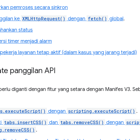
kan pemroses secara sinkron
ggilan ke
XMLHttpRequest()
dengan
fetch()
global
.
hankan status
si timer menjadi alarm
ekerja layanan tetap aktif (dalam kasus yang jarang terjadi)
e panggilan API
perlu diganti dengan fitur yang setara dengan Manifes V3. Se
s.executeScript()
dengan
scripting.executeScript()
.
i
tabs.insertCSS()
dan
tabs.removeCSS()
dengan
scrip
g.removeCSS()
.