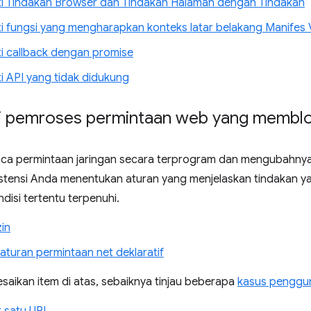
 Tindakan Browser dan Tindakan Halaman dengan Tindakan
 fungsi yang mengharapkan konteks latar belakang Manifes 
 callback dengan promise
 API yang tidak didukung
 pemroses permintaan web yang memblo
aca permintaan jaringan secara terprogram dan mengubahnya 
kstensi Anda menentukan aturan yang menjelaskan tindakan ya
disi tertentu terpenuhi.
zin
turan permintaan net deklaratif
saikan item di atas, sebaiknya tinjau beberapa
kasus pengg