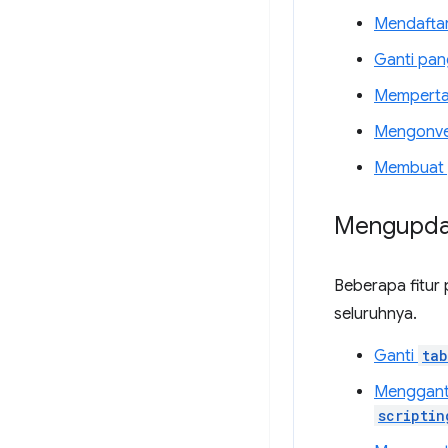
Mendaftar
Ganti pan
Memperta
Mengonver
Membuat p
Mengupdat
Beberapa fitur 
seluruhnya.
Ganti
tab
Menggant
scriptin