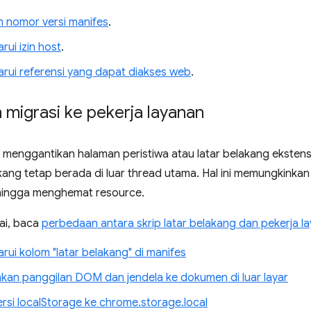
nomor versi manifes
.
ui izin host
.
ui referensi yang dapat diakses web
.
migrasi ke pekerja layanan
n menggantikan halaman peristiwa atau latar belakang ekste
kang tetap berada di luar thread utama. Hal ini memungkinkan
hingga menghemat resource.
ai, baca
perbedaan antara skrip latar belakang dan pekerja l
ui kolom "latar belakang" di manifes
an panggilan DOM dan jendela ke dokumen di luar layar
si localStorage ke chrome.storage.local