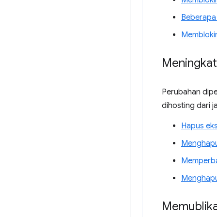
Memblokir
Beberapa 
Memblokir
Meningkat
Perubahan dipe
dihosting dari j
Hapus ekse
Menghapus
Memperbar
Menghapus
Memublika