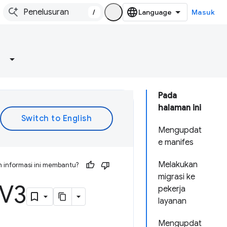
/
Masuk
Pada
halaman ini
Mengupdat
e manifes
Melakukan
 informasi ini membantu?
migrasi ke
 V3
pekerja
layanan
Mengupdat