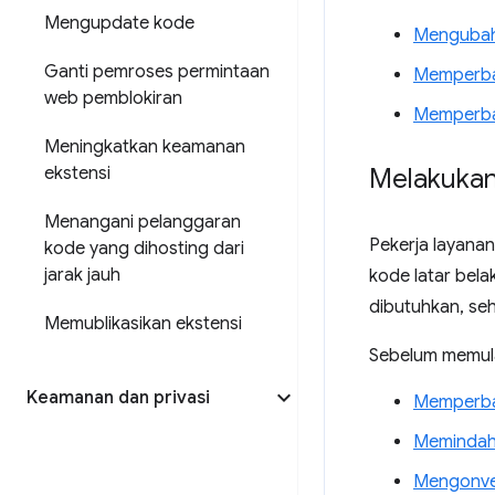
Mengupdate kode
Mengubah 
Ganti pemroses permintaan
Memperbar
web pemblokiran
Memperbar
Meningkatkan keamanan
ekstensi
Melakukan 
Menangani pelanggaran
Pekerja layana
kode yang dihosting dari
jarak jauh
kode latar bela
dibutuhkan, se
Memublikasikan ekstensi
Sebelum memul
Keamanan dan privasi
Memperbar
Memindahk
Mengonver