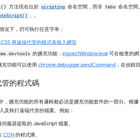
t()
方法現在位於
scripting
命名空間，而非
tabs
命名空間
uteScript()
」。
情況下，仍可執行任意字串：
ertCSS 將遠端代管的樣式表插入網頁
ome.devtools
的擴充功能：
inspectWindow.eval
可在檢查的網頁環
擴充功能可以使用
chrome.debugger.sendCommand
，在偵錯目標
代管的程式碼
st V3 中，擴充功能的所有邏輯都必須是擴充功能套件的一部分。根據
入及執行遠端代管的檔案。例如：
服器提取的 JavaScript 檔案。
在
CDN
的程式庫。