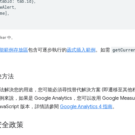
tabId
:
tab
.
id
},
wAlert
,
me
],
rker 中。
充功能範例存放區
包含可逐步執行的
函式插入範例
。如需
getCurre
決方法
法解決您的用途，您可能必須尋找替代解決方案 (即遷移至其他
，如果是 Google Analytics，您可以改用 Google Measur
vaScript 版本，詳情請參閱
Google Analytics 4 指南
。
安全政策