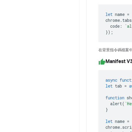
let
name
=
chrome
.
tabs
code
:
`al
});
在背景指令碼檔案
Manifest V
async
funct
let
tab
=
a
function
sh
alert
(
`He
}
let
name
=
chrome
.
scri