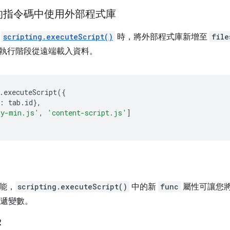
的指令碼中使用外部程式庫
叫
scripting.executeScript()
時，將外部程式庫新增至
file
執行階段從遠端載入資料。
.
executeScript
({
:
tab
.
id
},
ry-min.js'
,
'content-script.js'
]
能，
scripting.executeScript()
中的新
func
屬性可讓您
遞變數。
2