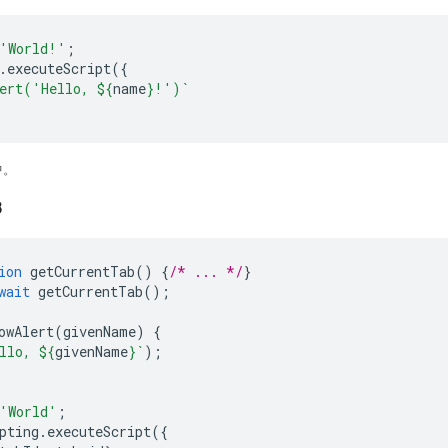
'World!'
;
.
executeScript
({
ert('Hello, 
${
name
}
!')`
中。
3
ion
getCurrentTab
()
{
/* ... */
}
wait
getCurrentTab
();
owAlert
(
givenName
)
{
llo, 
${
givenName
}
`
);
'World'
;
pting
.
executeScript
({