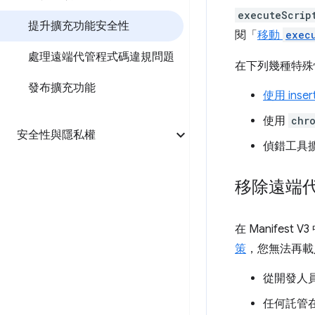
executeScrip
提升擴充功能安全性
閱「
移動
exec
處理遠端代管程式碼違規問題
在下列幾種特殊
發布擴充功能
使用 ins
使用
chr
安全性與隱私權
偵錯工具
移除遠端
在 Manife
策
，您無法再載
從開發人員伺
任何託管