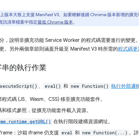
8 以上版本大致上支援 Manifest V3。如要瞭解後續 Chrome 版本新增的
在資訊清單檔案中指定
最低 Chrome 版本
。
，說明非擴充功能 Service Worker 的程式碼需要進行的
。另外兩個章節則涵蓋升級至 Manifest V3 時所需的
程式碼更
字串的執行作業
xecuteScript()
、
eval()
和
new Function()
執行外部邏
程式碼 (JS、Wasm、CSS) 移至擴充功能套件。
碼和樣式參照，從擴充功能套件載入資源。
ome.runtime.getURL()
在執行階段建構資源網址。
frame：沙箱 iframe 仍支援
eval
和
new Function(...)
。詳