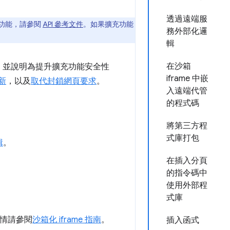
透過遠端服
擴充功能，請參閱
API 參考文件
。如果擴充功能
務外部化邏
輯
在沙箱
變更。並說明為提升擴充功能安全性
iframe 中嵌
新
，以及
取代封鎖網頁要求
。
入遠端代管
的程式碼
將第三方程
式庫打包
輯
。
在插入分頁
的指令碼中
使用外部程
式庫
情請參閱
沙箱化 iframe 指南
。
插入函式