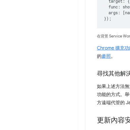
target
:
{
func
:
sho
args
:
[
na
});
在背景 Service Wo
Chrome 擴
的
參照
。
尋找其他解
如果上述方法無
功能的方式。舉例來說
方遠端代管的 Ja
更新內容