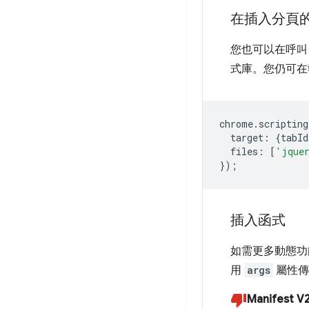
在插入分頁
您也可以在呼
式庫。您仍可在
chrome
.
scripting
target
:
{
tabId
files
:
[
'jque
});
插入函式
如需更多動態功
用
args
屬性傳
Manifest V