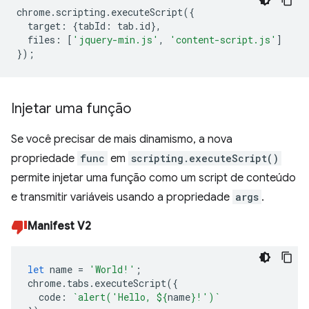
chrome
.
scripting
.
executeScript
({
target
:
{
tabId
:
tab
.
id
},
files
:
[
'jquery-min.js'
,
'content-script.js'
]
});
Injetar uma função
Se você precisar de mais dinamismo, a nova
propriedade
func
em
scripting.executeScript()
permite injetar uma função como um script de conteúdo
e transmitir variáveis usando a propriedade
args
.
Manifest V2
let
name
=
'World!'
;
chrome
.
tabs
.
executeScript
({
code
:
`alert('Hello, 
${
name
}
!')`