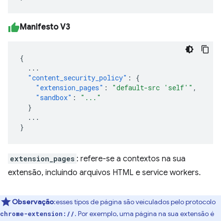
Manifesto V3
{
...
"content_security_policy"
:
{
"extension_pages"
:
"default-src 'self'"
,
"sandbox"
:
"..."
}
...
}
extension_pages
: refere-se a contextos na sua
extensão, incluindo arquivos HTML e service workers.
Observação
:esses tipos de página são veiculados pelo protocolo
. Por exemplo, uma página na sua extensão é
chrome-extension://