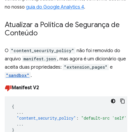
no nosso
guia do Google Analytics 4
.
Atualizar a Política de Segurança de
Conteúdo
O
"content_security_policy"
não foi removido do
arquivo
manifest.json
, mas agora é um dicionário que
aceita duas propriedades:
"extension_pages"
e
"sandbox"
.
Manifest V2
{
...
"content_security_policy"
:
"default-src 'self'"
...
}