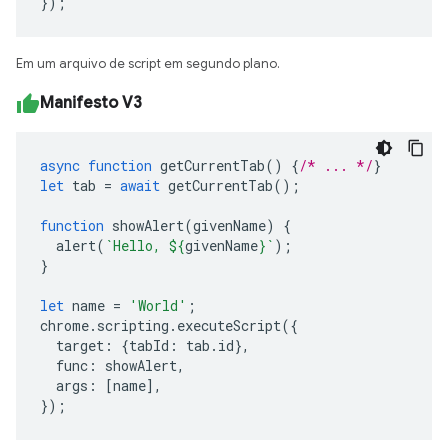
});
Em um arquivo de script em segundo plano.
Manifesto V3
async
function
getCurrentTab
()
{
/* ... */
}
let
tab
=
await
getCurrentTab
();
function
showAlert
(
givenName
)
{
alert
(
`Hello, 
${
givenName
}
`
);
}
let
name
=
'World'
;
chrome
.
scripting
.
executeScript
({
target
:
{
tabId
:
tab
.
id
},
func
:
showAlert
,
args
:
[
name
],
});